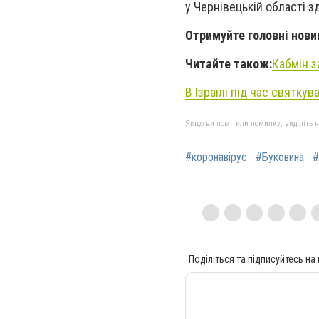
у Чернівецькій області з
Отримуйте головні нови
Читайте також:
Кабмін з
В Ізраїлі під час святк
Якщо ви помітили помилку, виділіть нео
#коронавірус
#Буковина
#
Поділіться та підписуйтесь на