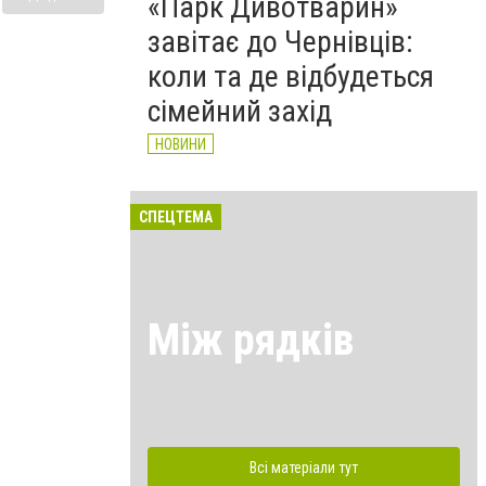
«Парк Дивотварин»
завітає до Чернівців:
коли та де відбудеться
сімейний захід
НОВИНИ
СПЕЦТЕМА
Між рядків
Всі матеріали тут