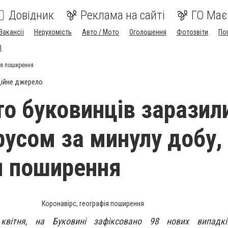
Довідник
Реклама на сайті
ГО Має
Вакансії
Нерухомість
Авто / Мото
Оголошення
Фотозвіти
По
I
ія поширення
ійне джерело
о буковинців заразил
русом за минулу добу,
я поширення
Коронавірс, географія поширення
квітня, на Буковині зафіксовано 98 нових випадкі