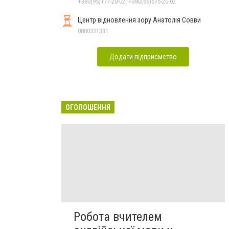
реклама
+380(95)177-20-02, +380(66)575-20-02
Центр відновлення зору Анатолія Совви
0800331331
Додати підприємство
ОГОЛОШЕННЯ
Робота вчителем