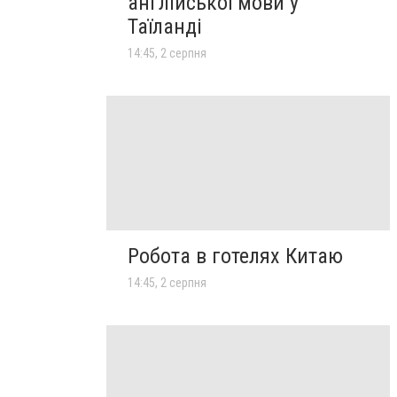
англійської мови у
Таїланді
14:45, 2 серпня
Робота в готелях Китаю
14:45, 2 серпня