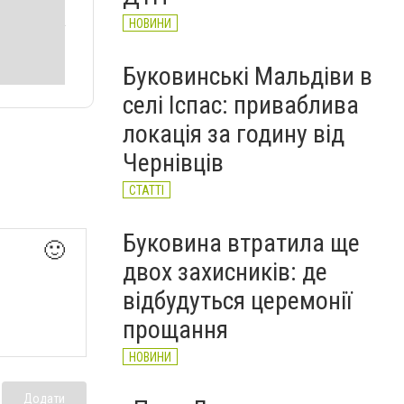
НОВИНИ
Буковинські Мальдіви в
селі Іспас: приваблива
локація за годину від
Чернівців
СТАТТІ
Буковина втратила ще
🙂
двох захисників: де
відбудуться церемонії
прощання
НОВИНИ
Додати