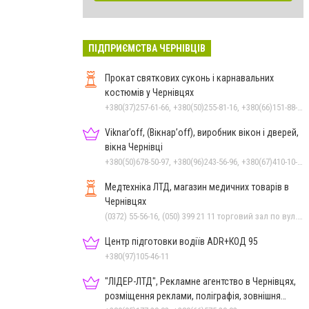
ПІДПРИЄМСТВА ЧЕРНІВЦІВ
Прокат святкових суконь і карнавальних
костюмів у Чернівцях
+380(37)257-61-66, +380(50)255-81-16, +380(66)151-88-95
Viknar’off, (Вікнар’off), виробник вікон і дверей,
вікна Чернівці
+380(50)678-50-97, +380(96)243-56-96, +380(67)410-10-74, +380(50)410-10-78
Медтехніка ЛТД, магазин медичних товарів в
Чернівцях
(0372) 55-56-16, (050) 399 21 11 торговий зал по вул.Героїв Майдану, (0372) 52 54 50 "Медтехніка" вул.Головна,16, (0372) 52 01 48 "Оптика" вул. Головна,29, (0372) 52 35 24 "Оптика" вул.Героїв Майдану,12
Центр підготовки водіїв ADR+КОД 95
+380(97)105-46-11
"ЛІДЕР-ЛТД", Рекламне агентство в Чернівцях,
розміщення реклами, поліграфія, зовнішня