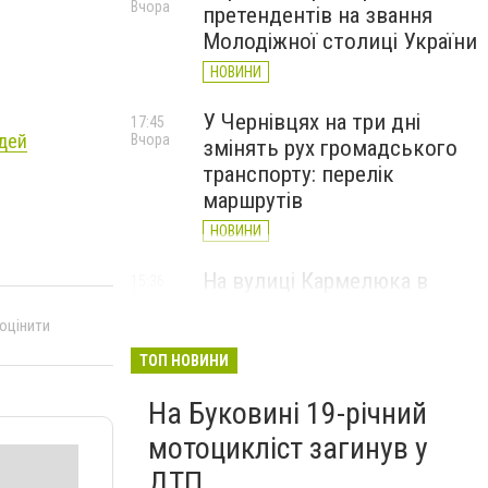
Вчора
претендентів на звання
Молодіжної столиці України
НОВИНИ
У Чернівцях на три дні
17:45
юдей
Вчора
змінять рух громадського
транспорту: перелік
маршрутів
НОВИНИ
На вулиці Кармелюка в
15:36
Вчора
Чернівцях автівка збила
 оцінити
водія електросамоката
ТОП НОВИНИ
НОВИНИ
На Буковині 19-річний
мотоцикліст загинув у
ДТП