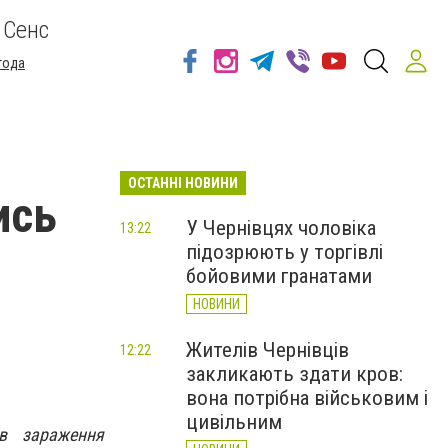
 Сенс
года
ОСТАННІ НОВИНИ
ись
У Чернівцях чоловіка
13:22
підозрюють у торгівлі
бойовими гранатами
НОВИНИ
Жителів Чернівців
12:22
закликають здати кров:
вона потрібна військовим і
цивільним
в зараження