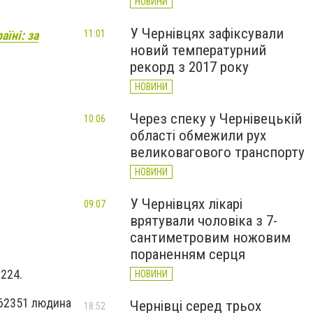
НОВИНИ
У Чернівцях зафіксували
11:01
аїні: за
новий температурний
рекорд з 2017 року
НОВИНИ
Через спеку у Чернівецькій
10:06
області обмежили рух
великовагового транспорту
НОВИНИ
У Чернівцях лікарі
09:07
врятували чоловіка з 7-
сантиметровим ножовим
пораненням серця
7224.
НОВИНИ
 62351 людина
Чернівці серед трьох
18:52