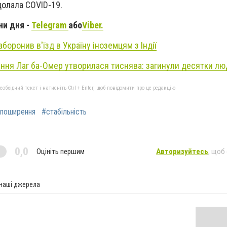
долала COVID-19.
ни дня -
Telegram
або
Viber.
аборонив в'їзд в Україну іноземцям з Індії
ування Лаг ба-Омер утворилася тиснява: загинули десятки л
бхідний текст і натисніть Ctrl + Enter, щоб повідомити про це редакцію
поширення
#стабільність
0,0
Оцініть першим
Авторизуйтесь
, щоб
 наші джерела