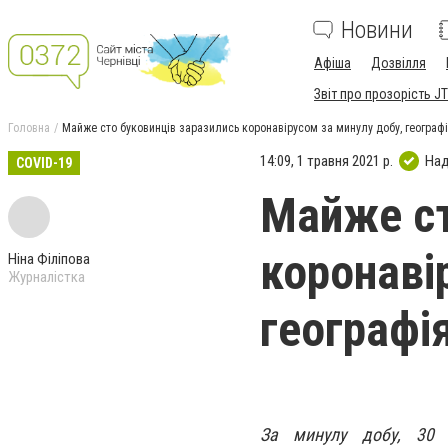
Новини
Афіша
Дозвілля
Звіт про прозорість JT
Головна
Майже сто буковинців заразились коронавірусом за минулу добу, географ
14:09, 1 травня 2021 р.
Над
COVID-19
Майже ст
коронаві
Ніна Філіпова
Журналістка
географі
За минулу добу, 30 