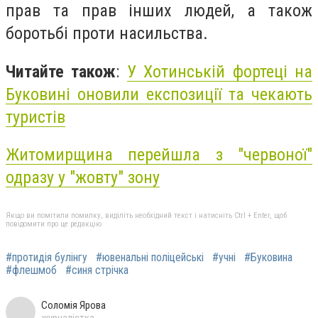
прав та прав інших людей, а також
боротьбі проти насильства.
Читайте також
:
У Хотинській фортеці на
Буковині оновили експозиції та чекають
туристів
Житомирщина перейшла з "червоної"
одразу у "жовту" зону
Якщо ви помітили помилку, виділіть необхідний текст і натисніть Ctrl + Enter, щоб
повідомити про це редакцію
#протидія булінгу
#ювенальні поліцейські
#учні
#Буковина
#флешмоб
#синя стрічка
Соломія Ярова
журналістка