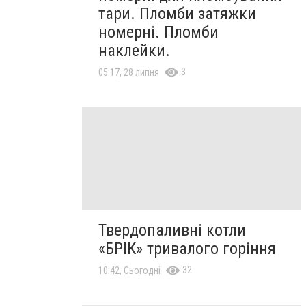
тари. Пломби затяжки
номерні. Пломби
наклейки.
3
05:17, 28 липня
Твердопаливні котли
«БРІК» тривалого горіння
32
10:42, Сьогодні