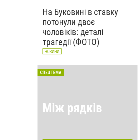
На Буковині в ставку
потонули двоє
чоловіків: деталі
трагедії (ФОТО)
НОВИНИ
СПЕЦТЕМА
Між рядків