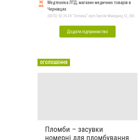
Медтехніка ЛТД, магазин медичних товарів в
Чернівцях
(0372) 52 35 24 "Оптика" вул.Героїв Майдану,12, (0372) 52 01 48 "Оптика" вул. Головна,29, (0372) 52 54 50 "Медтехніка" вул.Головна,16, (050) 399 21 11 торговий зал по вул.Героїв Майдану, (0372) 55-56-16
Додати підприємство
ОГОЛОШЕННЯ
Пломби – засувки
номерні для пломбування