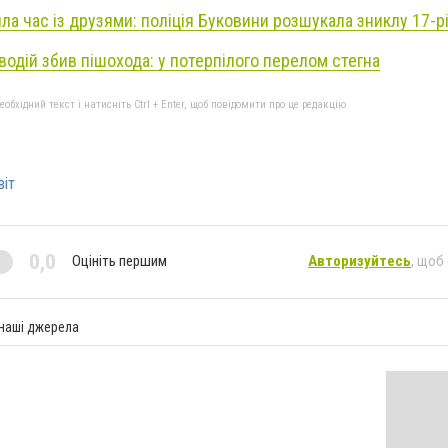
ла час із друзями: поліція Буковини розшукала зниклу 17-р
 водій збив пішохода: у потерпілого перелом стегна
бхідний текст і натисніть Ctrl + Enter, щоб повідомити про це редакцію
віт
0,0
Оцініть першим
Авторизуйтесь
, щоб
 наші джерела