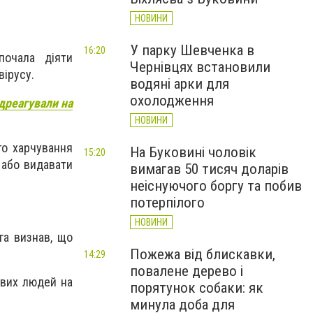
НОВИНИ
У парку Шевченка в
16:20
почала діяти
Чернівцях встановили
ірусу.
водяні арки для
охолодження
ідреагували на
НОВИНИ
го харчування
На Буковині чоловік
15:20
 або видавати
вимагав 50 тисяч доларів
неіснуючого боргу та побив
потерпілого
НОВИНИ
га визнав, що
Пожежа від блискавки,
14:29
повалене дерево і
ових людей на
порятунок собаки: як
минула доба для