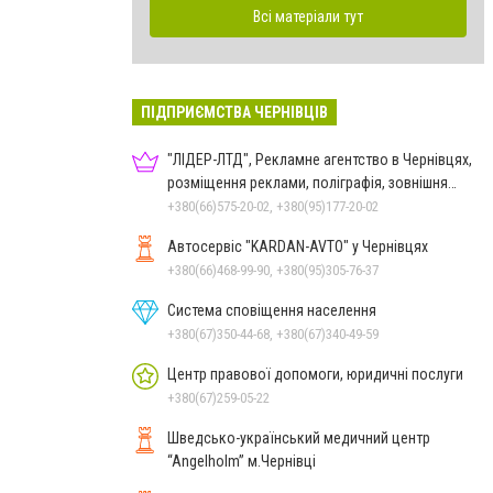
Всі матеріали тут
ПІДПРИЄМСТВА ЧЕРНІВЦІВ
"ЛІДЕР-ЛТД", Рекламне агентство в Чернівцях,
розміщення реклами, поліграфія, зовнішня
реклама
+380(66)575-20-02, +380(95)177-20-02
Автосервіс "KARDAN-AVTO" у Чернівцях
+380(66)468-99-90, +380(95)305-76-37
Система сповіщення населення
+380(67)350-44-68, +380(67)340-49-59
Центр правової допомоги, юридичні послуги
+380(67)259-05-22
Шведсько-український медичний центр
“Angelholm” м.Чернівці