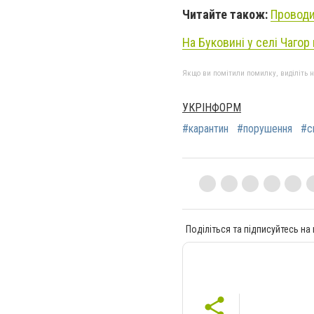
Читайте також:
Проводи
На Буковині у селі Чагор
Якщо ви помітили помилку, виділіть нео
УКРІНФОРМ
#карантин
#порушення
#с
Поділіться та підписуйтесь на