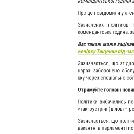
комендантської години в
Про це повідомили у аген
Зазначених політиків
комендантська година, 
Вас також може заціка
вечірку Тищенка під час
Зазначається, що згідн
наразі заборонено обслу
їжу через спеціально об
Отримуйте головні нови
Політики вибачились пе
«такі зустрічі (ділові – 
Зазначається, що політи
вакантні в парламенті по