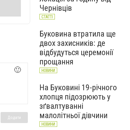
НОВИНИ
Чернівців
СТАТТІ
Буковина втратила ще
двох захисників: де
відбудуться церемонії
прощання
🙂
НОВИНИ
На Буковині 19-річного
хлопця підозрюють у
зґвалтуванні
малолітньої дівчини
Додати
НОВИНИ