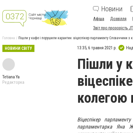
Новини
Афіша
Дозвілля
Звіт про прозорість JT
Головна
Пішли у кафе і порушили карантин: віцеспікер парламенту Словаччини з 
13:35, 6 травня 2021 р.
Над
НОВИНИ СВІТУ
Пішли у 
віцеспік
Tetiana Ya
Редакторка
колегою 
Віцеспікер парламент
парламентарка Яна Ж