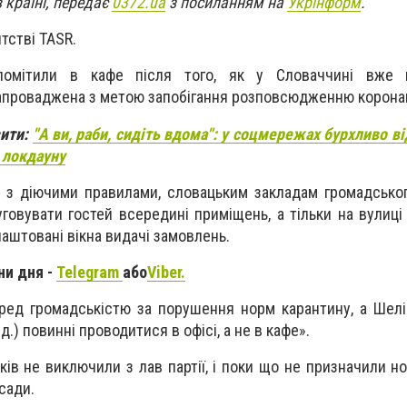
 країні, передає
0372.ua
з посиланням на
Укрінформ
.
тстві TASR.
 помітили в кафе після того, як у Словаччині вже 
запроваджена з метою запобігання розповсюдженню коронав
вити:
"А ви, раби, сидіть вдома": у соцмережах бурхливо в
 локдауну
о з діючими правилами, словацьким закладам громадсько
говувати гостей всередині приміщень, а тільки на вулиці
лаштовані вікна видачі замовлень.
ни дня -
Telegram
або
Viber.
ред громадськістю за порушення норм карантину, а Шелі
ред.) повинні проводитися в офісі, а не в кафе».
ків не виключили з лав партії, і поки що не призначили н
сади.