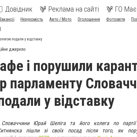
Довідник
Реклама на сайті
ГО Має
Вакансії
Нерухомість
Авто / Мото
Оголошення
Фотозвіти
По
I
колегою подали у відставку
ійне джерело
кафе і порушили карант
ер парламенту Словачч
подали у відставку
у Словаччини Юрай Шеліга та його колега по парті
итнянска пішли зі своїх посад після того, як пор