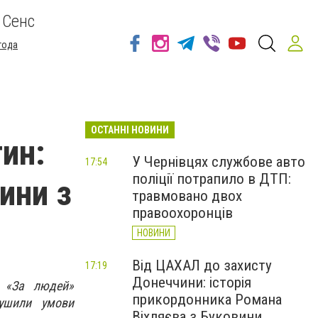
 Сенс
года
ОСТАННІ НОВИНИ
ин:
У Чернівцях службове авто
17:54
поліції потрапило в ДТП:
ини з
травмовано двох
правоохоронців
НОВИНИ
Від ЦАХАЛ до захисту
17:19
Донеччини: історія
ї «За людей»
прикордонника Романа
ушили умови
Віхляєва з Буковини