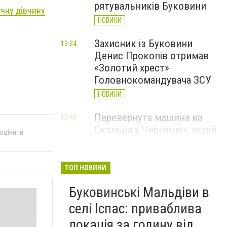
рятувальників Буковини
ічну дівчину
НОВИНИ
Захисник із Буковини
13:24
Денис Прокопів отримав
«Золотий хрест»
Головнокомандувача ЗСУ
НОВИНИ
Перевернута машина на
12:18
Скальда у Чернівцях: водій
 оцінити
був нетверезий
НОВИНИ
ТОП НОВИНИ
6 серпня у Чернівцях
11:19
Буковинські Мальдіви в
зафіксували новий
історичний температурний
селі Іспас: приваблива
максимум
локація за годину від