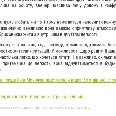
лива на роботу, ввечері щаслива лечу додому і кайфую
що дуже любить життя і тому намагається наповнити кожну
адзвичайно важливою вона вважає сприятливу атмосферу
брик звикла жити з внутрішнім відчуттям легкості.
ьому – в жестах, ході, погляді, в умінні підтримати бли
остих життєвих ситуацій. У можливості щиро радіти й див
настільки легко, що хочеться літати. Не важливо, скільки в
і притаманна ця легкість, вона відчуватиметься в будь-я
а.
 поїзда Київ-Миколаїв підставляли відра, бо з дірявої стел
ли, що носити георгіївські стрічки - злочин
бхідний текст і натисніть Ctrl + Enter, щоб повідомити про це редакцію