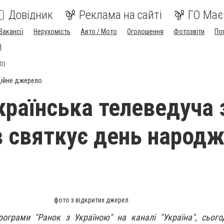
Довідник
Реклама на сайті
ГО Має
Вакансії
Нерухомість
Авто / Мото
Оголошення
Фотозвіти
По
I
О)
ійне джерело
країнська телеведуча 
в святкує день народ
фото з відкритих джерел
рограми "Ранок з Україною" на каналі "Україна", сього