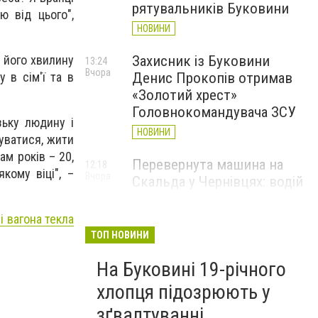
рятувальників Буковини
 від цього",
НОВИНИ
 його хвилину
Захисник із Буковини
13:24
Вчора
 в сім'ї та в
Денис Прокопів отримав
«Золотий хрест»
Головнокомандувача ЗСУ
зьку людину і
НОВИНИ
уватися, жити
ам років – 20,
Перевернута машина на
12:18
кому віці", –
Вчора
Скальда у Чернівцях: водій
був нетверезий
і вагона текла
НОВИНИ
ТОП НОВИНИ
6 серпня у Чернівцях
11:19
Вчора
На Буковині 19-річного
зафіксували новий
історичний температурний
хлопця підозрюють у
максимум
зґвалтуванні