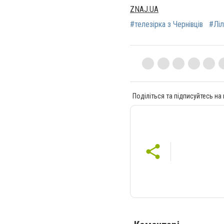
ZNAJ.UA
#телезірка з Чернівців
#Ліл
Поділіться та підписуйтесь на