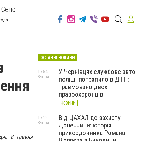
 Сенс
года
ОСТАННІ НОВИНИ
з
У Чернівцях службове авто
17:54
Вчора
поліції потрапило в ДТП:
ження
травмовано двох
правоохоронців
НОВИНИ
Від ЦАХАЛ до захисту
17:19
Вчора
Донеччини: історія
прикордонника Романа
дні, 8 травня
Віхляєва з Буковини