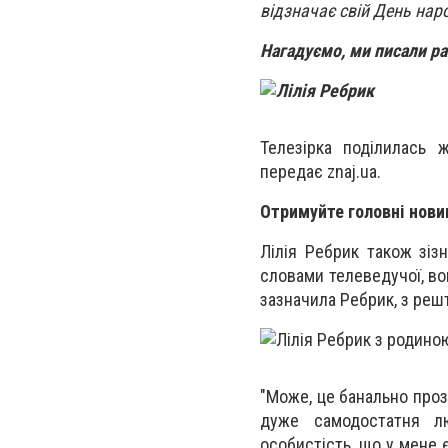
відзначає свій День на
Нагадуємо, ми писали р
Телезірка поділилась 
передає
znaj.ua.
Отримуйте головні нови
Лілія Ребрик також зіз
словами телеведучої, вон
зазначила Ребрик, з решт
"Може, це банально прозв
дуже самодостатня лю
особистість, що у мене є