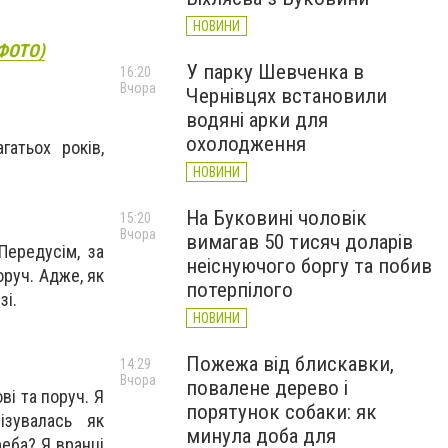
НОВИНИ
(ФОТО)
У парку Шевченка в
16:20
Вчора
Чернівцях встановили
водяні арки для
охолодження
атьох років,
НОВИНИ
На Буковині чоловік
15:20
Вчора
вимагав 50 тисяч доларів
Передусім, за
неіснуючого боргу та побив
оруч. Адже, як
потерпілого
зі.
НОВИНИ
Пожежа від блискавки,
14:29
Вчора
повалене дерево і
ві та поруч. Я
порятунок собаки: як
ізувалась як
минула доба для
реба? Я вранці