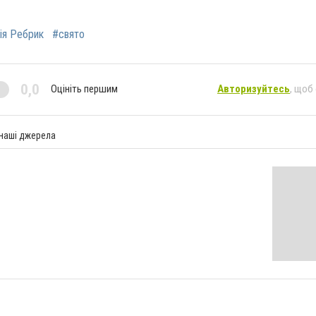
ія Ребрик
#свято
0,0
Оцініть першим
Авторизуйтесь
, щоб
 наші джерела