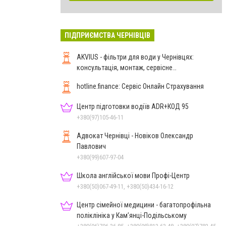
ПІДПРИЄМСТВА ЧЕРНІВЦІВ
AKVIUS - фільтри для води у Чернівцях:
консультація, монтаж, сервісне
обслуговування
hotline.finance: Сервіс Онлайн Страхування
Центр підготовки водіїв ADR+КОД 95
+380(97)105-46-11
Адвокат Чернівці - Новіков Олександр
Павлович
+380(99)607-97-04
Школа англійської мови Профі-Центр
+380(50)067-49-11, +380(50)434-16-12
Центр сімейної медицини - багатопрофільна
поліклініка у Кам’янці-Подільському