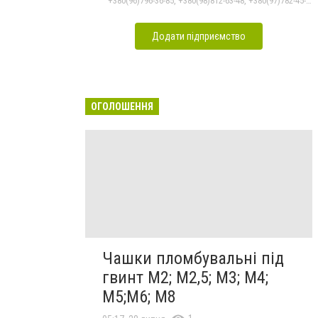
+380(96)796-36-85, +380(98)812-63-48, +380(97)782-45-70
Додати підприємство
ОГОЛОШЕННЯ
Чашки пломбувальні під
гвинт М2; М2,5; М3; М4;
М5;М6; М8