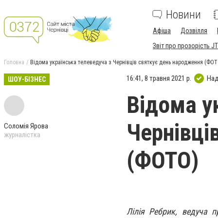
Новини
Афіша
Дозвілля
Звіт про прозорість JT
Головна
Відома українська телеведуча з Чернівців святкує день народження (ФОТ
16:41, 8 травня 2021 р.
Над
ШОУ-БІЗНЕС
Відома у
Чернівці
Соломія Ярова
журналістка
(ФОТО)
Лілія Ребрик, ведуча п