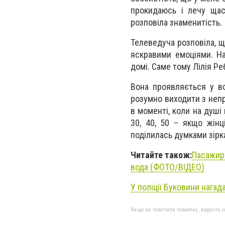
прокидаюсь і лечу щас
розповіла знаменитість.
Телеведуча розповіла, 
яскравими емоціями. Н
домі. Саме тому Лілія Ре
Вона проявляється у вс
розумно виходити з непр
в моменті, коли на душі 
30, 40, 50 – якщо жінц
поділилась думками зірк
Читайте також:
Пасажири
вода (ФОТО/ВІДЕО)
У поліції Буковини нагада
Якщо ви помітили помилку, виділіть нео