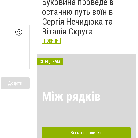
Буковина проведе в
останню путь воїнів
Сергія Нечидюка та
Віталія Скруга
🙂
НОВИНИ
СПЕЦТЕМА
Додати
Між рядків
Всі матеріали тут