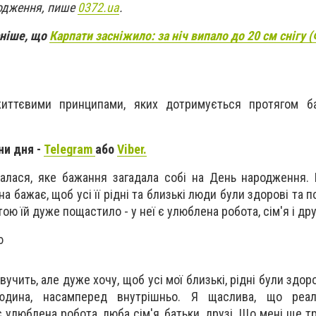
родження, пише
0372.ua
.
аніше, що
Карпати засніжило: за ніч випало до 20 см снігу 
життєвими принципами, яких дотримується протягом баг
ни дня -
Telegram
або
Viber.
налася, яке бажання загадала собі на День народження. 
а бажає, щоб усі її рідні та близькі люди були здорові та п
ою їй дуже пощастило - у неї є улюблена робота, сім'я і дру
учить, але дуже хочу, щоб усі мої близькі, рідні були здоро
дина, насамперед внутрішньо. Я щаслива, що реал
 улюблена робота, люба сім'я, батьки, друзі. Що мені ще т