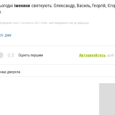
ьогодні
іменини
святкують: Олександр, Василь, Георгій, Єгор
.
бхідний текст і натисніть Ctrl + Enter, щоб повідомити про це редакцію
ії діви
0,0
Оцініть першим
Авторизуйтесь
, щоб
 наші джерела