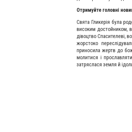
Отримуйте головні нови
Свята Гликерія була род
високим достойником, в
дівоцтво Спасителеві, во
жорстоко переслідувал
приносила жертв до божн
молитися і прославляти
затряслася земля й ідол