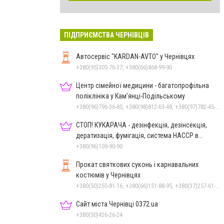
ПІДПРИЄМСТВА ЧЕРНІВЦІВ
Автосервіс "KARDAN-AVTO" у Чернівцях
+380(95)305-76-37, +380(66)468-99-90
Центр сімейної медицини - багатопрофільна
поліклініка у Кам’янці-Подільському
+380(96)796-36-85, +380(98)812-63-48, +380(97)782-45-70
СТОП! КУКАРАЧА - дезінфекція, дезінсекція,
дератизація, фумігація, система HACCP в
Чернівцях
+380(96)109-90-90
Прокат святкових суконь і карнавальних
костюмів у Чернівцях
+380(50)255-81-16, +380(66)151-88-95, +380(37)257-61-66
Сайт міста Чернівці 0372.ua
+380(50)426-26-24