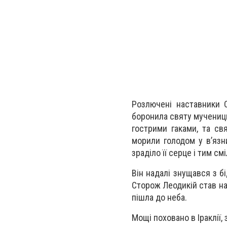
Розлючені наставники С
боронила святу мученицю.
гострими гаками, та свя
морили голодом у в’язн
зраділо її серце і тим с
Він надалі знущався з бі
Сторож Леодикій став на 
пішла до неба.
Мощі поховано в Іраклії,