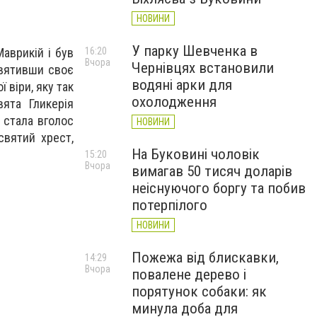
НОВИНИ
У парку Шевченка в
Маврикій і був
16:20
Вчора
Чернівцях встановили
святивши своє
водяні арки для
 віри, яку так
охолодження
ята Гликерія
, стала вголос
НОВИНИ
святий хрест,
На Буковині чоловік
15:20
Вчора
вимагав 50 тисяч доларів
неіснуючого боргу та побив
потерпілого
НОВИНИ
Пожежа від блискавки,
14:29
Вчора
повалене дерево і
порятунок собаки: як
минула доба для