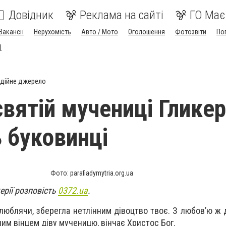
Довідник
Реклама на сайті
ГО Має
Вакансії
Нерухомість
Авто / Мото
Оголошення
Фотозвіти
По
I
дійне джерело
вятій мучениці Гликер
 буковинці
Фото: parafiadymytria.org.ua
ерії розповість
0372.
ua
.
люблячи, зберегла нетлінним дівоцтво твоє. З любов’ю ж 
ним вінцем діву мученицю, вінчає Христос Бог.