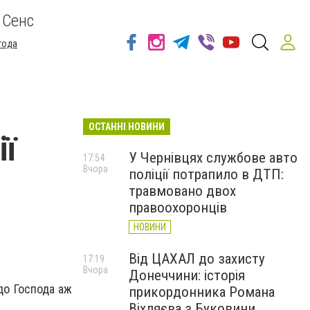
 Сенс
года
ОСТАННІ НОВИНИ
ії
У Чернівцях службове авто
17:54
Вчора
поліції потрапило в ДТП:
травмовано двох
правоохоронців
НОВИНИ
Від ЦАХАЛ до захисту
17:19
Вчора
Донеччини: історія
до Господа аж
прикордонника Романа
Віхляєва з Буковини