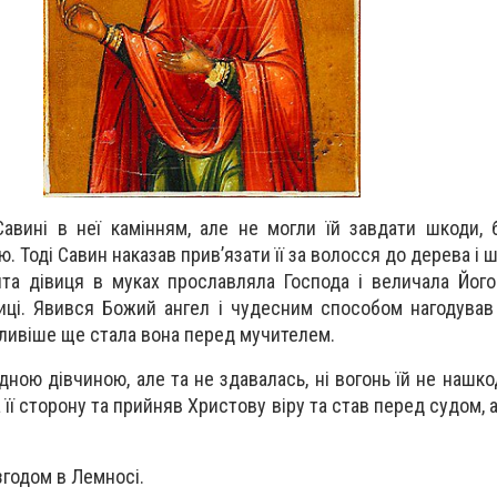
авині в неї камінням, але не могли їй завдати шкоди,
 Тоді Савин наказав прив’язати її за волосся до дерева і 
та дівиця в муках прославляла Господа і величала Його І
иці. Явився Божий ангел і чудесним способом нагодував 
міливіше ще стала вона перед мучителем.
дною дівчиною, але та не здавалась, ні вогонь їй не нашкод
її сторону та прийняв Христову віру та став перед судом, а
 згодом в Лемносі.