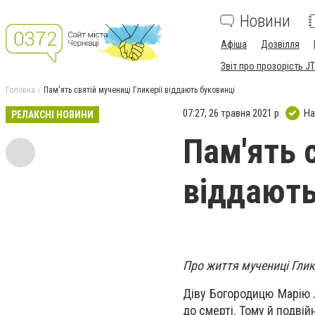
Новини
Афіша
Дозвілля
Звіт про прозорість JT
Головна
Пам'ять святій мучениці Гликерії віддають буковинці
07:27, 26 травня 2021 р.
На
РЕЛАКСНІ НОВИНИ
Пам'ять с
віддають
Про життя мучениці Глик
Діву Богородицю Марію 
до смерті. Тому й подвій