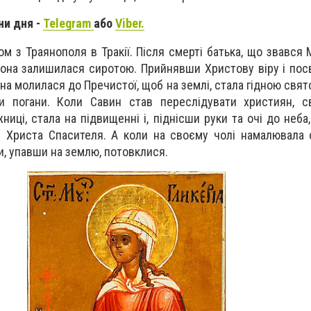
ни дня -
Telegram
або
Viber.
ом з Траянополя в Тракії. Після смерті батька, що звався 
она залишилася сиротою. Прийнявши Христову віру і по
на молилася до Пречистої, щоб на землі, стала гідною святої
и погани. Коли Савин став переслідувати християн, св
иці, стала на підвищенні і, піднісши руки та очі до неба
 Христа Спасителя. А коли на своєму чолі намалювала 
и, упавши на землю, потовклися.