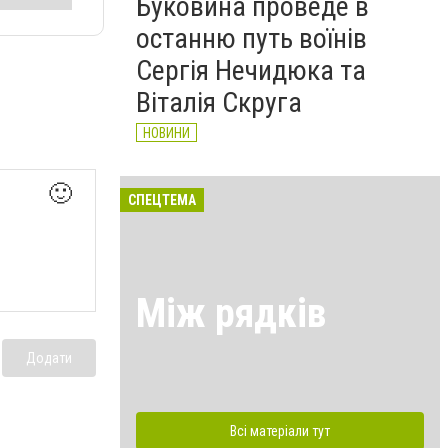
Буковина проведе в
останню путь воїнів
Сергія Нечидюка та
Віталія Скруга
НОВИНИ
🙂
СПЕЦТЕМА
Між рядків
Додати
Всі матеріали тут