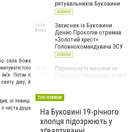
рятувальників Буковини
НОВИНИ
Захисник із Буковини
13:24
Вчора
Денис Прокопів отримав
«Золотий хрест»
Головнокомандувача ЗСУ
НОВИНИ
 бо сила Божа
шматувати тіло
Перевернута машина на
12:18
Вчора
м’я. Потім її
Скальда у Чернівцях: водій
святу діву, й
був нетверезий
НОВИНИ
ТОП НОВИНИ
ив, ні левиці.
6 серпня у Чернівцях
11:19
 її чиста душа
Вчора
На Буковині 19-річного
зафіксували новий
історичний температурний
хлопця підозрюють у
максимум
зґвалтуванні