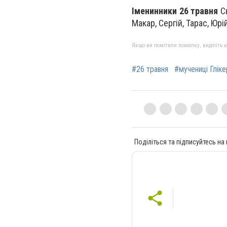
Іменинники 26 травня
С
Макар, Сергій, Тарас, Юрій
Якщо ви помітили помилку, виділіть нео
#26 травня
#мучениці Глікер
Поділіться та підписуйтесь на