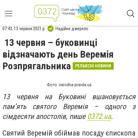
07:43, 13 червня 2021 р.
Надійне джерело
13 червня – буковинці
відзначають день Веремія
Розпрягальника
РЕЛАКСНІ НОВИНИ
Фото: narodna-pravda.ua
13 червня на Буковині вшановується
пам’ять святого Веремія – одного з
сімдесяти апостолів, пише
0372.
ua
.
Святий Веремій обіймав посаду єпископа