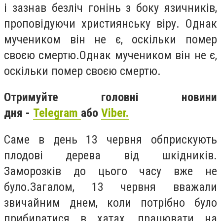
і зазнав безліч гонінь з боку язичників,
проповідуючи християнську віру
.
Однак
мучеником він не є, оскільки помер
своєю смертю.
Однак мучеником він не є,
оскільки помер своєю смертю.
Отримуйте головні новини
дня -
Telegram
або
Viber.
Саме в день 13 червня обприскують
плодові дерева від шкідників.
Заморозків до цього часу вже не
було.
Загалом, 13 червня вважали
звичайним днем, коли потрібно було
прибиратися в хатах, працювати на