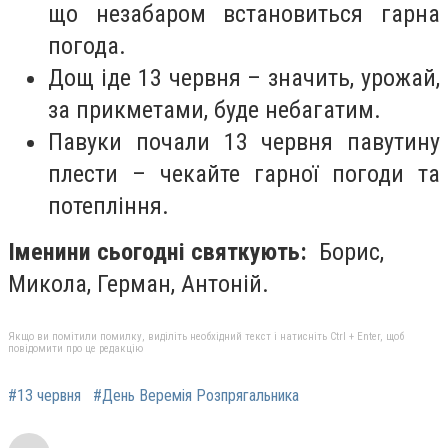
що незабаром встановиться гарна
погода.
Дощ іде 13 червня – значить, урожай,
за прикметами, буде небагатим.
Павуки почали 13 червня павутину
плести – чекайте гарної погоди та
потепління.
Іменини сьогодні святкують:
Борис,
Микола, Герман, Антоній.
Якщо ви помітили помилку, виділіть необхідний текст і натисніть Ctrl + Enter, щоб
повідомити про це редакцію
#13 червня
#День Веремія Розпрягальника