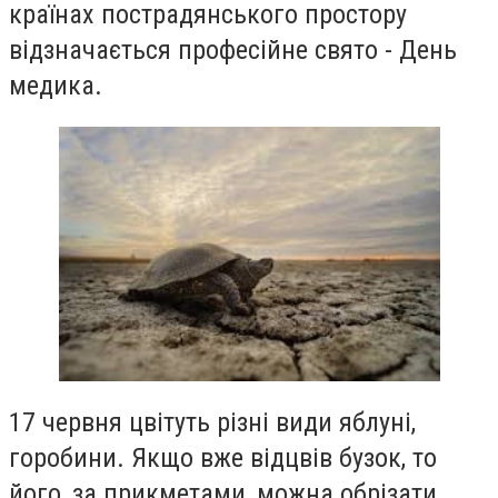
країнах пострадянського простору
відзначається професійне свято -
День
медика.
17 червня цвітуть різні види яблуні,
горобини. Якщо вже відцвів бузок, то
його, за прикметами, можна обрізати.