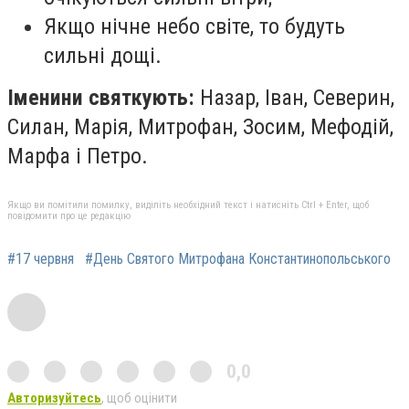
Якщо нічне небо світе, то будуть
сильні дощі.
Іменини святкують:
Назар, Іван, Северин,
Силан, Марія, Митрофан, Зосим, Мефодій,
Марфа і Петро.
Якщо ви помітили помилку, виділіть необхідний текст і натисніть Ctrl + Enter, щоб
повідомити про це редакцію
#17 червня
#День Святого Митрофана Константинопольського
0,0
Авторизуйтесь
, щоб оцінити