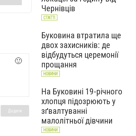
НОВИНИ
Чернівців
СТАТТІ
Буковина втратила ще
двох захисників: де
відбудуться церемонії
🙂
прощання
НОВИНИ
На Буковині 19-річного
хлопця підозрюють у
зґвалтуванні
Додати
малолітньої дівчини
НОВИНИ