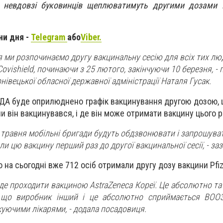
 невдовзі буковинців щеплюватимуть другими дозами 
ни дня -
Telegram
або
Viber.
я ми розпочинаємо другу вакцинальну сесію для всіх тих люд
ovishield, починаючи з 25 лютого, закінчуючи 10 березня, -
івецької обласної державної адміністрації Наталя Гусак.
 ОДА буде оприлюднено графік вакцинування другою дозою, 
ли він вакцинувався, і де він може отримати вакцину цього р
8 травня мобільні бригади будуть обдзвонювати і запрошуват
ли цю вакцину перший раз до другої вакцинальної сесії, - за
 на сьогодні вже 712 осіб отримали другу дозу вакцини Pfiz
уде проходити вакциною AstraZeneca Кореї. Це абсолютно та
, що виробник інший і це абсолютно сприймається ВООЗ
уючими лікарями, - додала посадовиця.