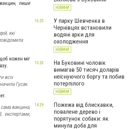
вакцин, пише
НОВИНИ
У парку Шевченка в
16:20
Чернівцях встановили
ей, які
водяні арки для
 повідомила
охолодження
НОВИНИ
щоб кожен міг
На Буковині чоловік
15:20
азу.
вимагав 50 тисяч доларів
неіснуючого боргу та побив
и всіх
потерпілого
значила Гусак.
НОВИНИ
er.
Пожежа від блискавки,
14:29
 сама вакцина,
повалене дерево і
, експертами,
порятунок собаки: як
минула доба для