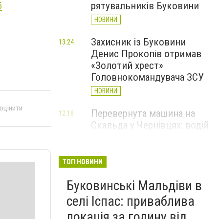
рятувальників Буковини
б
НОВИНИ
Захисник із Буковини
13:24
Денис Прокопів отримав
«Золотий хрест»
Головнокомандувача ЗСУ
НОВИНИ
 оцінити
Перевернута машина на
12:18
Скальда у Чернівцях: водій
був нетверезий
НОВИНИ
ТОП НОВИНИ
6 серпня у Чернівцях
11:19
Буковинські Мальдіви в
зафіксували новий
історичний температурний
селі Іспас: приваблива
максимум
локація за годину від