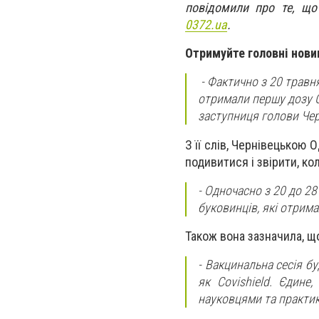
повідомили про те, що
0372.ua
.
Отримуйте головні нови
- Фактично з 20 травн
отримали першу дозу C
заступниця голови Черн
З її слів, Чернівецькою
подивитися і звірити, ко
- Одночасно з 20 до 2
буковинців, які отрима
Також вона зазначила, що
- Вакцинальна сесія б
як Covishield. Єдине
науковцями та практик