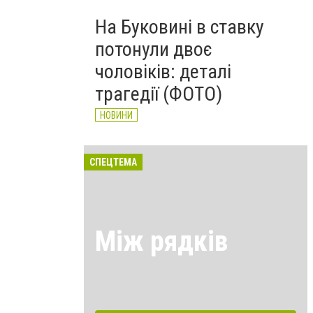
На Буковині в ставку
потонули двоє
чоловіків: деталі
трагедії (ФОТО)
НОВИНИ
СПЕЦТЕМА
Між рядків