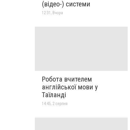
(відео-) системи
12:31, Вчора
Робота вчителем
англійської мови у
Таїланді
14:45, 2 серпня