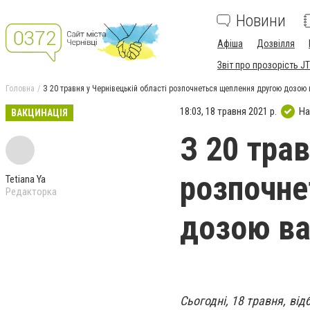
Новини
Афіша
Дозвілля
Звіт про прозорість JT
Головна
З 20 травня у Чернівецькій області розпочнеться щеплення другою дозою
18:03, 18 травня 2021 р.
На
ВАКЦИНАЦІЯ
З 20 трав
розпочне
Tetiana Ya
Редакторка
дозою ва
Сьогодні, 18 травня, від