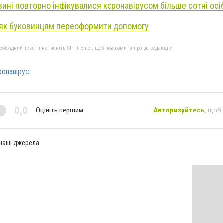
вині повторно інфікувалися коронавірусом більше сотні осі
 як буковинцям переоформити допомогу
бхідний текст і натисніть Ctrl + Enter, щоб повідомити про це редакцію
ронавірус
0,0
Оцініть першим
Авторизуйтесь
, щоб
 наші джерела