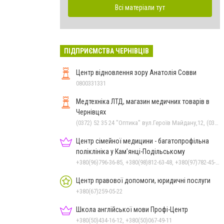
Всі матеріали тут
ПІДПРИЄМСТВА ЧЕРНІВЦІВ
Центр відновлення зору Анатолія Совви
0800331331
Медтехніка ЛТД, магазин медичних товарів в
Чернівцях
(0372) 52 35 24 "Оптика" вул.Героїв Майдану,12, (0372) 52 01 48 "Оптика" вул. Головна,29, (0372) 55-56-16, (0372) 52 54 50 "Медтехніка" вул.Головна,16, (050) 399 21 11 торговий зал по вул.Героїв Майдану
Центр сімейної медицини - багатопрофільна
поліклініка у Кам’янці-Подільському
+380(96)796-36-85, +380(98)812-63-48, +380(97)782-45-70
Центр правової допомоги, юридичні послуги
+380(67)259-05-22
Школа англійської мови Профі-Центр
+380(50)434-16-12, +380(50)067-49-11