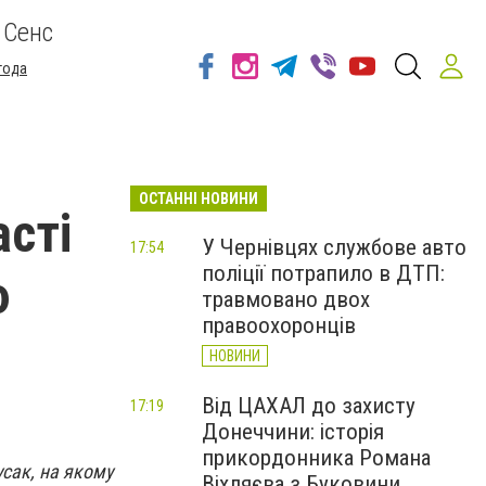
 Сенс
года
ОСТАННІ НОВИНИ
асті
У Чернівцях службове авто
17:54
поліції потрапило в ДТП:
ю
травмовано двох
правоохоронців
НОВИНИ
Від ЦАХАЛ до захисту
17:19
Донеччини: історія
прикордонника Романа
усак, на якому
Віхляєва з Буковини