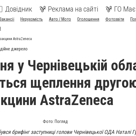
Довідник
Реклама на сайті
ГО Має
Вакансії
Нерухомість
Авто / Мото
Оголошення
Фотозвіти
По
I
 вакцини AstraZeneca
дійне джерело
ня у Чернівецькій обл
ться щеплення друго
кцини AstraZeneca
Фото: Погляд
бувся брифінг заступниці голови Чернівецької ОДА Наталі Г