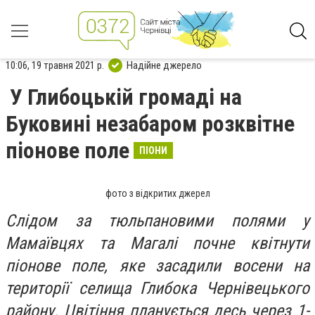
10:06, 19 травня 2021 р.
Надійне джерело
У Глибоцькій громаді на
Буковині незабаром розквітне
піонове поле
ПІОНИ
фото з відкритих джерел
Слідом за тюльпановими полями у
Мамаївцях та Магалі почне квітнути
піонове поле, яке засадили восени на
території селища Глибока Чернівецького
району. Цвітіння планується десь через 1-