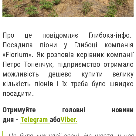
Про це повідомляє Глибока-інфо.
Посадила піони у Глибоці компанія
«Florium». Як розповів керівник компанії
Петро Тоненчук, підприємство отримало
можливість дешево купити велику
кількість піонів і їх треба було швидко
посадити.
Отримуйте головні новини
дня -
Telegram
або
Viber.
Це було минулої осені. На щастя, у нас