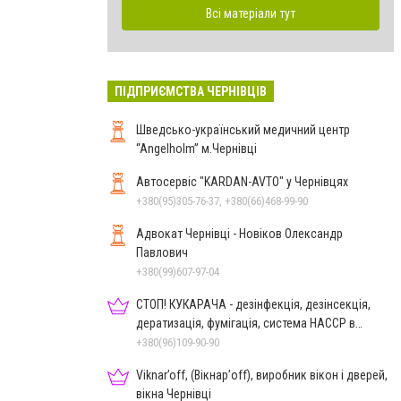
Всі матеріали тут
ПІДПРИЄМСТВА ЧЕРНІВЦІВ
Шведсько-український медичний центр
“Angelholm” м.Чернівці
Автосервіс "KARDAN-AVTO" у Чернівцях
+380(95)305-76-37, +380(66)468-99-90
Адвокат Чернівці - Новіков Олександр
Павлович
+380(99)607-97-04
СТОП! КУКАРАЧА - дезінфекція, дезінсекція,
дератизація, фумігація, система HACCP в
Чернівцях
+380(96)109-90-90
Viknar’off, (Вікнар’off), виробник вікон і дверей,
вікна Чернівці