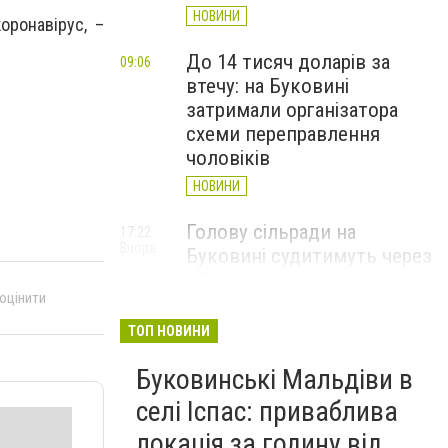
НОВИНИ
оронавірус, –
До 14 тисяч доларів за
09:06
втечу: на Буковині
затримали організатора
схеми переправлення
чоловіків
НОВИНИ
Голову сільради на
17:22
Вчора
Буковині судитимуть через
15 млн грн збитків під час
 оцінити
будівництва укриття для
школярів
ТОП НОВИНИ
НОВИНИ
Буковинські Мальдіви в
Чернівецька поліція
16:00
селі Іспас: приваблива
Вчора
відреагувала на інцидент у
локація за годину від