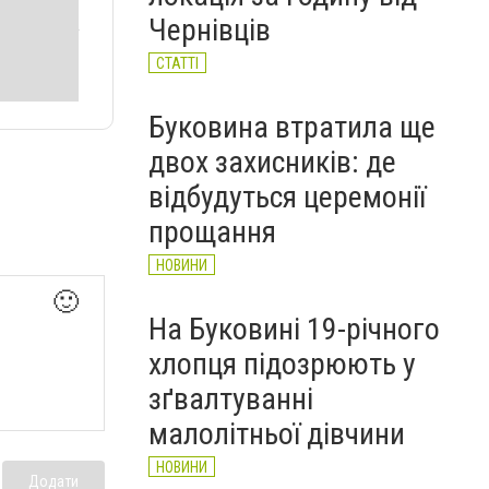
автобусі: водій вибачився
Чернівців
(ВІДЕО)
НОВИНИ
СТАТТІ
Буковина втратила ще
двох захисників: де
відбудуться церемонії
прощання
НОВИНИ
🙂
На Буковині 19-річного
хлопця підозрюють у
зґвалтуванні
малолітньої дівчини
НОВИНИ
Додати