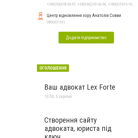
+380(50)678-50-97, +380(96)243-56-96, +380(67)410-10-74, +380(50)410-10-78
Центр відновлення зору Анатолія Совви
0800331331
Додати підприємство
ОГОЛОШЕННЯ
Ваш адвокат Lex Forte
10:50, 5 серпня
Створення сайту
адвоката, юриста під
ключ