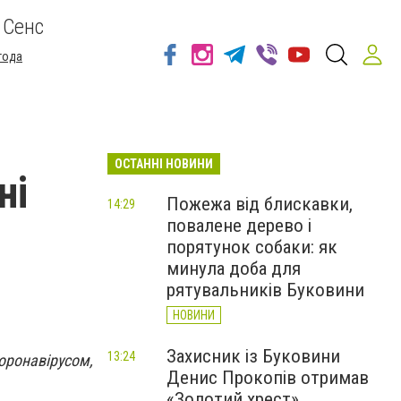
 Сенс
года
ОСТАННІ НОВИНИ
ні
Пожежа від блискавки,
14:29
повалене дерево і
порятунок собаки: як
минула доба для
рятувальників Буковини
НОВИНИ
Захисник із Буковини
13:24
коронавірусом,
Денис Прокопів отримав
«Золотий хрест»