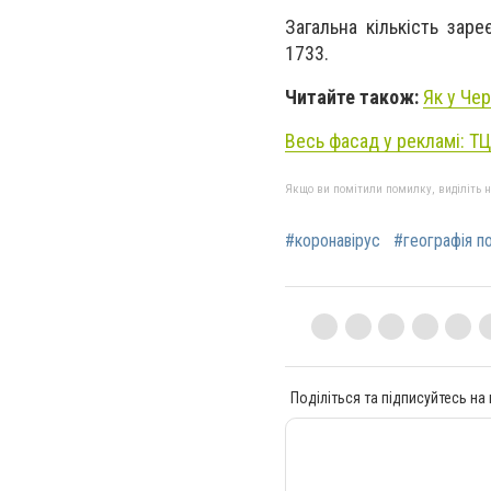
Загальна кількість зар
1733.
Читайте також:
Як у Че
Весь фасад у рекламі: Т
Якщо ви помітили помилку, виділіть нео
#коронавірус
#географія п
Поділіться та підписуйтесь на