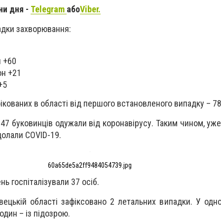
ни дня -
Telegram
або
Viber.
адки захворювання:
н +60
он +21
+5
фікованих в області від першого встановленого випадку – 7
47 буковинців одужали від коронавірусу. Таким чином, уж
долали COVID-19.
60a65de5a2ff9484054739.jpg
нь госпіталізували 37 осіб.
вецькій області зафіксовано 2 летальних випадки. У одн
один – із підозрою.