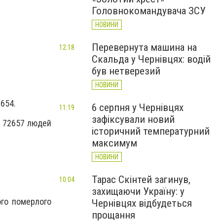
Головнокомандувача ЗСУ
НОВИНИ
Перевернута машина на
12:18
Скальда у Чернівцях: водій
був нетверезий
НОВИНИ
8654.
6 серпня у Чернівцях
11:19
зафіксували новий
е 72657 людей
історичний температурний
максимум
НОВИНИ
Тарас Скінтей загинув,
10:04
захищаючи Україну: у
ого померлого
Чернівцях відбудеться
прощання