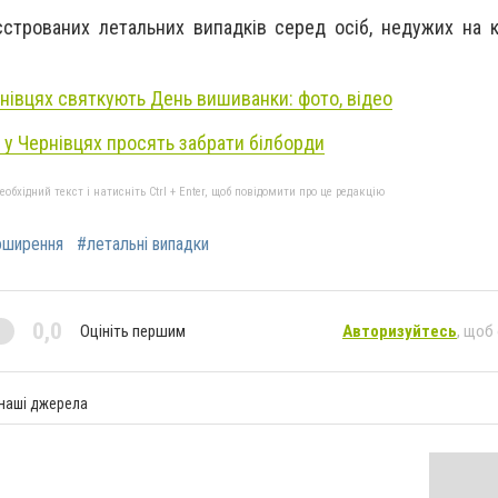
еєстрованих летальних випадків серед осіб, недужих на к
рнівцях святкують День вишиванки: фото, відео
Ц у Чернівцях просять забрати білборди
бхідний текст і натисніть Ctrl + Enter, щоб повідомити про це редакцію
оширення
#летальні випадки
0,0
Оцініть першим
Авторизуйтесь
, щоб
 наші джерела