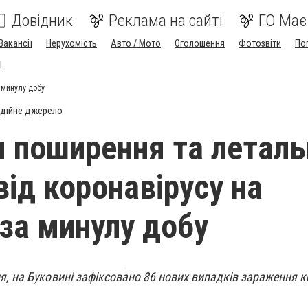
Довідник
Реклама на сайті
ГО Має
Вакансії
Нерухомість
Авто / Мото
Оголошення
Фотозвіти
По
I
 минулу добу
дійне джерело
я поширення та леталь
від коронавірусу на
 за минулу добу
ня, на Буковині зафіксовано 86 нових випадків зараження 