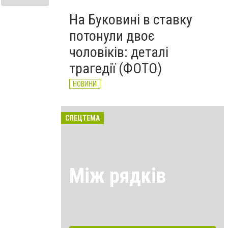
На Буковині в ставку
потонули двоє
чоловіків: деталі
трагедії (ФОТО)
НОВИНИ
СПЕЦТЕМА
Між рядків