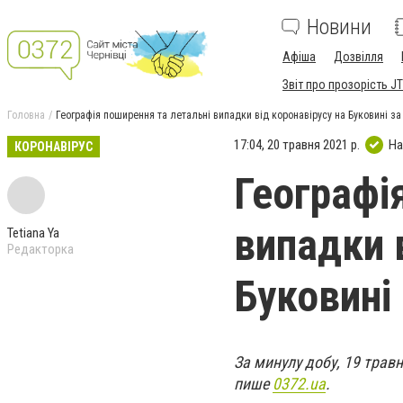
Новини
Афіша
Дозвілля
Звіт про прозорість JT
Головна
Географія поширення та летальні випадки від коронавірусу на Буковині за
17:04, 20 травня 2021 р.
На
КОРОНАВІРУС
Географі
випадки 
Tetiana Ya
Редакторка
Буковині
За минулу добу, 19 трав
пише
0372.ua
.