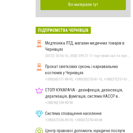
Всі матеріали тут
ПІДПРИЄМСТВА ЧЕРНІВЦІВ
Медтехніка ЛТД, магазин медичних товарів в
Чернівцях
(0372) 55-56-16, (050) 399 21 11 торговий зал по вул.Героїв Майдану, (0372) 52 54 50 "Медтехніка" вул.Головна,16, (0372) 52 01 48 "Оптика" вул. Головна,29, (0372) 52 35 24 "Оптика" вул.Героїв Майдану,12
Прокат святкових суконь і карнавальних
костюмів у Чернівцях
+380(66)151-88-95, +380(50)255-81-16, +380(37)257-61-66
СТОП! КУКАРАЧА - дезінфекція, дезінсекція,
дератизація, фумігація, система HACCP в
Чернівцях
+380(96)109-90-90
Система сповіщення населення
+380(67)340-49-59, +380(67)350-44-68
Центр правової допомоги, юридичні послуги