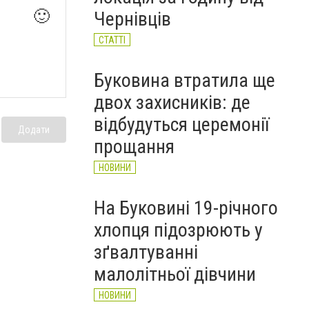
чоловіків
🙂
Чернівців
НОВИНИ
СТАТТІ
Буковина втратила ще
двох захисників: де
відбудуться церемонії
Додати
прощання
НОВИНИ
На Буковині 19-річного
хлопця підозрюють у
зґвалтуванні
малолітньої дівчини
НОВИНИ