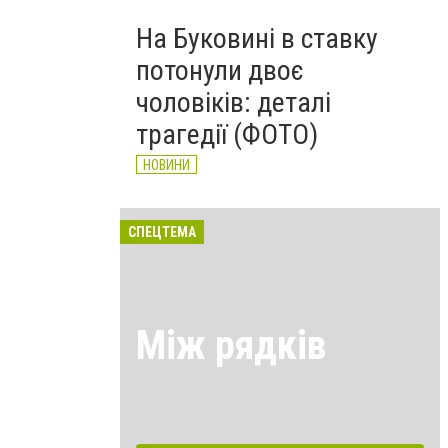
На Буковині в ставку
потонули двоє
чоловіків: деталі
трагедії (ФОТО)
НОВИНИ
СПЕЦТЕМА
Між рядків