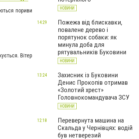
НОВИНИ
уються пориви
Пожежа від блискавки,
14:29
повалене дерево і
порятунок собаки: як
минула доба для
рятувальників Буковини
кується. Вітер
НОВИНИ
Захисник із Буковини
13:24
Денис Прокопів отримав
«Золотий хрест»
Головнокомандувача ЗСУ
НОВИНИ
Перевернута машина на
12:18
Скальда у Чернівцях: водій
був нетверезий