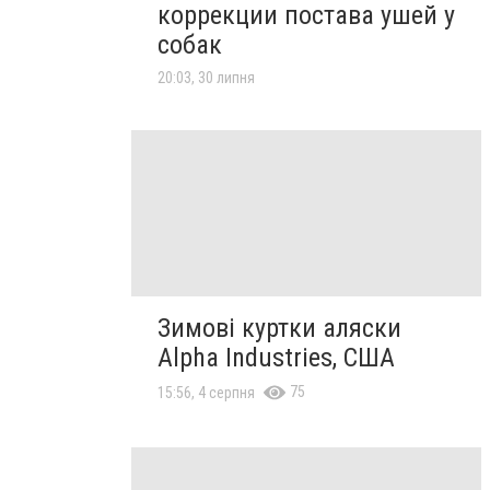
коррекции постава ушей у
собак
20:03, 30 липня
Зимові куртки аляски
Alpha Industries, США
75
15:56, 4 серпня