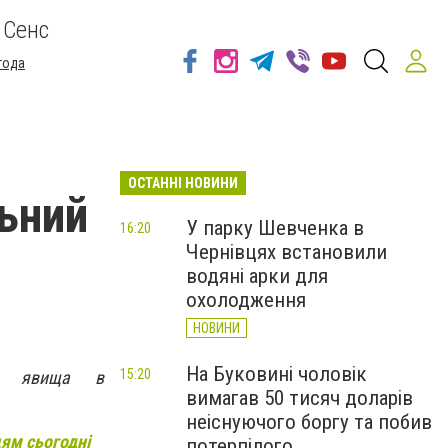
 Сенс
года
ОСТАННІ НОВИНИ
льний
У парку Шевченка в
16:20
Чернівцях встановили
водяні арки для
охолодження
НОВИНИ
На Буковині чоловік
15:20
чні явища в
вимагав 50 тисяч доларів
неіснуючого боргу та побив
цям сьогодні
потерпілого