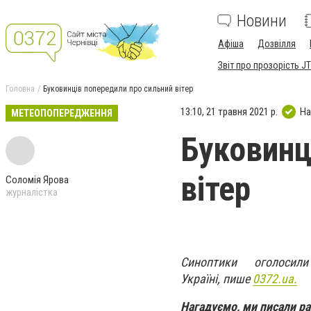
Новини
Афіша
Дозвілля
Звіт про прозорість JT
Головна
Буковинців попередили про сильний вітер
13:10, 21 травня 2021 р.
На
МЕТЕОПОПЕРЕДЖЕННЯ
Буковинц
вітер
Соломія Ярова
журналістка
Синоптики оголосил
Україні, пише
0372.ua.
Нагадуємо, ми писали р