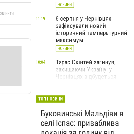
НОВИНИ
 оцінити
6 серпня у Чернівцях
11:19
зафіксували новий
історичний температурний
максимум
НОВИНИ
Тарас Скінтей загинув,
10:04
захищаючи Україну: у
Чернівцях відбудеться
прощання
НОВИНИ
ТОП НОВИНИ
До 14 тисяч доларів за
09:06
Буковинські Мальдіви в
втечу: на Буковині
затримали організатора
селі Іспас: приваблива
схеми переправлення
локація за годину від