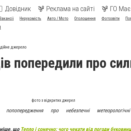
Довідник
Реклама на сайті
ГО Має
Вакансії
Нерухомість
Авто / Мото
Оголошення
Фотозвіти
По
I
дійне джерело
ів попередили про си
фото з відкритих джерел
и попопередження про небезпечні метеорологі
аніше, що
Тепло і сонячно: чого чекати від погоди буковин