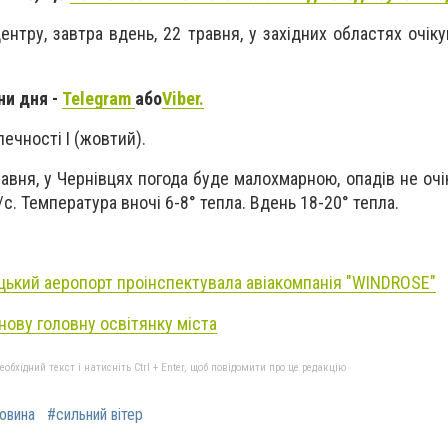
нтру, завтра вдень, 22 травня, у західних областях очік
ни дня -
Telegram
або
Viber.
ечності І (жовтий).
равня, у Чернівцях погода буде малохмарною, опадів не очі
/с. Температура вночі 6-8° тепла. Вдень 18-20° тепла.
цький аеропорт проінспектувала авіакомпанія "WINDROSE"
нову головну освітянку міста
бхідний текст і натисніть Ctrl + Enter, щоб повідомити про це редакцію
овина
#сильний вітер