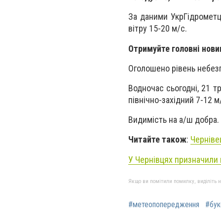
За даними УкрГідрометце
вітру 15-20 м/с.
Отримуйте головні нови
Оголошено рівень небезп
Водночас сьогодні, 21 т
північно-західний 7-12 м
Видимість на а/ш добра.
Читайте також
:
Черніве
У Чернівцях призначили 
Якщо ви помітили помилку, виділіть нео
#метеопопередження
#бук