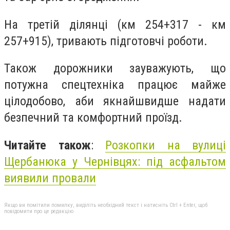
На третій ділянці (км 254+317 - км
257+915), тривають підготовчі роботи.
Також дорожники зауважують, що
потужна спецтехніка працює майже
цілодобово, аби якнайшвидше надати
безпечний та комфортний проїзд.
Читайте також
:
Розкопки на вулиці
Щербанюка у Чернівцях: під асфальтом
виявили провали
Якщо ви помітили помилку, виділіть необхідний текст і натисніть Ctrl + Enter, щоб
повідомити про це редакцію