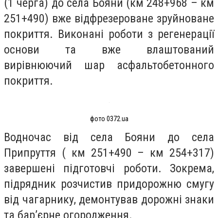
(1 черга) до села Бояни (км 248+968 – км
251+490) вже відфрезероване зруйноване
покриття. Виконані роботи з регенерації
основи та вже влаштований
вирівнюючий шар асфальтобетонного
покриття.
фото 0372.ua
Водночас від села Бояни до села
Припруття ( км 251+490 – км 254+317)
завершені підготовчі роботи. Зокрема,
підрядник розчистив придорожню смугу
від чагарнику, демонтував дорожні знаки
та бар’єрне огородження.