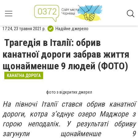
17:24, 23 травня 2021 р.
Надійне джерело
Трагедія в Італії: обрив
канатної дороги забрав життя
щонайменше 9 людей (ФОТО)
КАНАТНА ДОРОГА
фото з відкритих джерел
На півночі Італії стався обрив канатної
дороги, котра з’єднує озеро Маджоре з
горою неподалік. У результаті обриву
загунули щонайменше 9