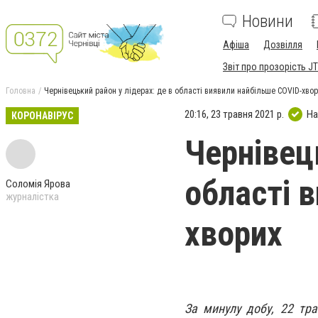
Новини
Афіша
Дозвілля
Звіт про прозорість JT
Головна
Чернівецький район у лідерах: де в області виявили найбільше COVID-хво
20:16, 23 травня 2021 р.
На
КОРОНАВІРУС
Чернівець
області 
Соломія Ярова
журналістка
хворих
За минулу добу, 22 тра