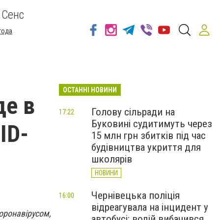
 Сенс
года
ОСТАННІ НОВИНИ
де в
Голову сільради на
17:22
Буковині судитимуть через
ID-
15 млн грн збитків під час
будівництва укриття для
школярів
НОВИНИ
Чернівецька поліція
16:00
відреагувала на інцидент у
оронавірусом,
автобусі: водій вибачився