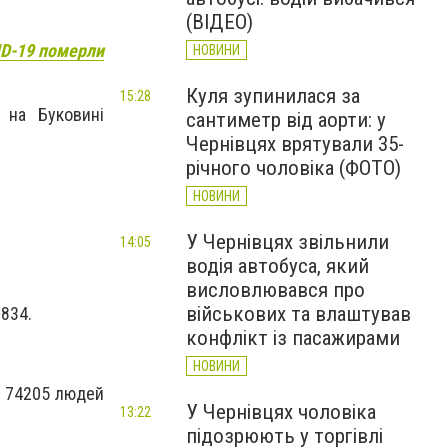
(ВІДЕО)
ID-19 померли
НОВИНИ
Куля зупинилася за
15:28
 на Буковині
сантиметр від аорти: у
Чернівцях врятували 35-
річного чоловіка (ФОТО)
НОВИНИ
У Чернівцях звільнили
14:05
водія автобуса, який
висловлювався про
військових та влаштував
8834.
конфлікт із пасажирами
НОВИНИ
е 74205 людей
У Чернівцях чоловіка
13:22
підозрюють у торгівлі