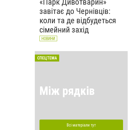
«Парк Дивотварин»
завітає до Чернівців:
коли та де відбудеться
сімейний захід
НОВИНИ
СПЕЦТЕМА
Між рядків
Всі матеріали тут