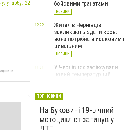
нулу добу, 22
бойовими гранатами
НОВИНИ
Жителів Чернівців
12:22
закликають здати кров:
вона потрібна військовим і
цивільним
НОВИНИ
У Чернівцях зафіксували
11:01
 оцінити
новий температурний
рекорд з 2017 року
НОВИНИ
ТОП НОВИНИ
Через спеку у Чернівецькій
10:06
На Буковині 19-річний
області обмежили рух
великовагового транспорту
мотоцикліст загинув у
НОВИНИ
ДТП