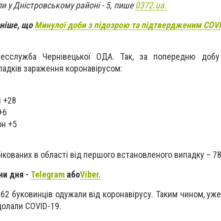
 у Дністровському районі - 5, пише
0372.ua.
аніше, що
Минулої доби з підозрою та підтвердженим COV
есслужба Чернівецької ОДА. Так, за попередню добу
падків зараження коронавірусом:
н +28
+6
он +5
фікованих в області від першого встановленого випадку – 7
ни дня -
Telegram
або
Viber.
62 буковинців одужали від коронавірусу. Таким чином, уж
долали COVID-19.