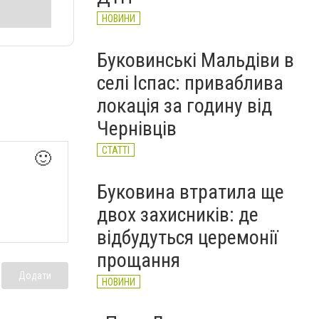
НОВИНИ
Буковинські Мальдіви в
селі Іспас: приваблива
локація за годину від
Чернівців
СТАТТІ
🙂
Буковина втратила ще
двох захисників: де
відбудуться церемонії
прощання
Додати
НОВИНИ