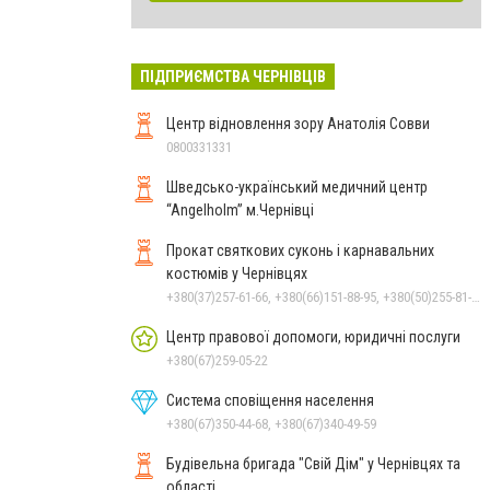
ПІДПРИЄМСТВА ЧЕРНІВЦІВ
Центр відновлення зору Анатолія Совви
0800331331
Шведсько-український медичний центр
“Angelholm” м.Чернівці
Прокат святкових суконь і карнавальних
костюмів у Чернівцях
+380(37)257-61-66, +380(66)151-88-95, +380(50)255-81-16
Центр правової допомоги, юридичні послуги
+380(67)259-05-22
Система сповіщення населення
+380(67)350-44-68, +380(67)340-49-59
Будівельна бригада "Свій Дім" у Чернівцях та
області