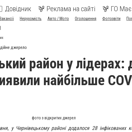
Довідник
Реклама на сайті
ГО Має
Вакансії
Нерухомість
Авто / Мото
Оголошення
Фотозвіти
По
I
рих
дійне джерело
кий район у лідерах: 
виявили найбільше COV
фото з відкритих джерел
вня, у Чернівецькому районі додалося 28 інфікованих к