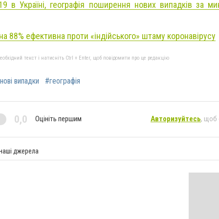
19 в Україні, географія поширення нових випадків за ми
 на 88% ефективна проти «індійського» штаму коронавірусу
бхідний текст і натисніть Ctrl + Enter, щоб повідомити про це редакцію
нові випадки
#географія
0,0
Оцініть першим
Авторизуйтесь
, щоб
 наші джерела