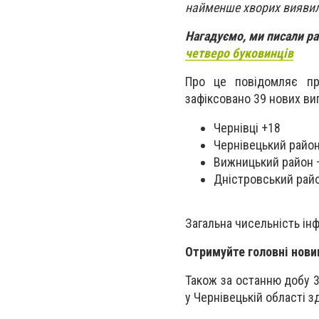
найменше хворих виявили
Нагадуємо, ми писали р
четверо буковинців
Про це повідомляє пр
зафіксовано 39 нових ви
Чернівці +18
Чернівецький райо
Вижницький район 
Дністровський рай
Загальна чисельність ін
Отримуйте головні нови
Також за останню добу 3
у Чернівецькій області з