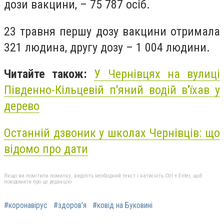
дози вакцини, – 75 787 осіб.
23 травня першу дозу вакцини отримала
321 людина, другу дозу – 1 004 людини.
Читайте також:
У Чернівцях на вулиці
Південно-Кільцевій п'яний водій в'їхав у
дерево
Останній дзвоник у школах Чернівців: що
відомо про дати
Якщо ви помітили помилку, виділіть необхідний текст і натисніть Ctrl + Enter, щоб
повідомити про це редакцію
#коронавірус
#здоров'я
#ковід на Буковині