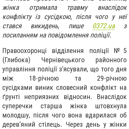
жінка отримала травму внаслідок
конфлікту із сусідкою, після чого у неї
стався викидень, пише
0372.ua
з
посиланням на повідомлення поліції.
Правоохоронці відділення поліції №5
(Глибока) Чернівецького районного
управління поліції з’ясували, що того дня
між 18-річною та 29-річною
сусідками виник словесний конфлікт на
ґрунті неприязних відносин. Внаслідок
суперечки старша жінка штовхнула
молодшу, після чого вона вдарилася об
дерев’яний стілець. Через день у жінки