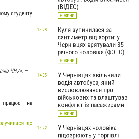
(ВІДЕО)
дному студенту
НОВИНИ
Куля зупинилася за
15:28
сантиметр від аорти: у
Чернівцях врятували 35-
річного чоловіка (ФОТО)
НОВИНИ
чів ЧНУ», —
У Чернівцях звільнили
14:05
водія автобуса, який
висловлювався про
військових та влаштував
і працює на
конфлікт із пасажирами
НОВИНИ
долучилися до
У Чернівцях чоловіка
13:22
підозрюють у торгівлі