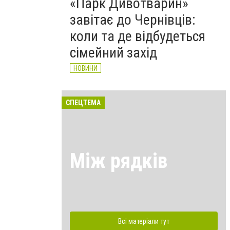
«Парк Дивотварин»
завітає до Чернівців:
коли та де відбудеться
сімейний захід
НОВИНИ
СПЕЦТЕМА
Між рядків
Всі матеріали тут