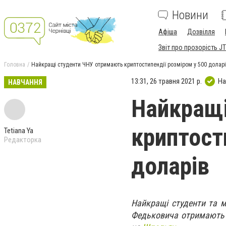
Новини
Афіша
Дозвілля
Звіт про прозорість JT
Головна
Найкращі студенти ЧНУ отримають криптостипендії розміром у 500 долар
13:31, 26 травня 2021 р.
На
НАВЧАННЯ
Найкращі
криптост
Tetiana Ya
Редакторка
доларів
Найкращі студенти та мо
Федьковича отримають к