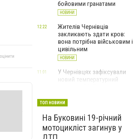
бойовими гранатами
НОВИНИ
Жителів Чернівців
12:22
закликають здати кров:
вона потрібна військовим і
цивільним
 оцінити
НОВИНИ
У Чернівцях зафіксували
11:01
новий температурний
рекорд з 2017 року
НОВИНИ
ТОП НОВИНИ
Через спеку у Чернівецькій
10:06
На Буковині 19-річний
області обмежили рух
великовагового транспорту
мотоцикліст загинув у
НОВИНИ
ДТП