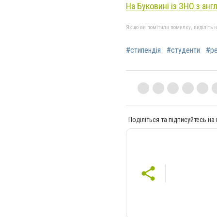
На Буковині із ЗНО з анг
Якщо ви помітили помилку, виділіть нео
#стипендія
#студенти
#ре
Поділіться та підписуйтесь на