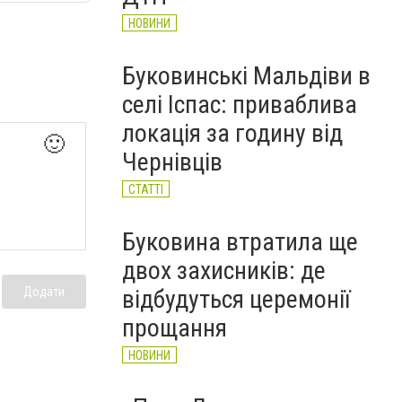
НОВИНИ
Буковинські Мальдіви в
селі Іспас: приваблива
локація за годину від
🙂
Чернівців
СТАТТІ
Буковина втратила ще
двох захисників: де
Додати
відбудуться церемонії
прощання
НОВИНИ