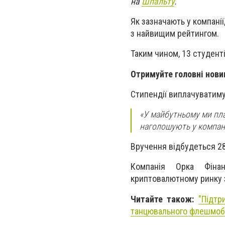
на
Шпальту
.
Як зазначають у компані
з найвищим рейтингом.
Таким чином, 13 студент
Отримуйте головні нови
Стипендії виплачуватиму
«У майбутньому ми пл
наголошують у компані
Вручення відбудеться 28 
Компанія Орка Фіна
криптовалютному ринку з
Читайте також:
"Підтр
танцювального флешмоб