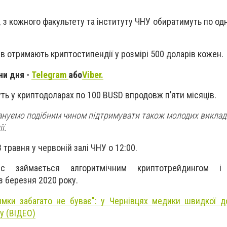
ї, з кожного факультету та інституту ЧНУ обиратимуть по о
ів отримають криптостипендії у розмірі 500 доларів кожен.
ни дня -
Telegram
або
Viber.
ть у криптодоларах по 100 BUSD впродовж п’яти місяців.
ануємо подібним чином підтримувати також молодих виклада
ї.
травня у червоній залі ЧНУ о 12:00.
нс займається алгоритмічним криптотрейдингом 
 березня 2020 року.
имки забагато не буває": у Чернівцях медики швидкої 
у (ВІДЕО)