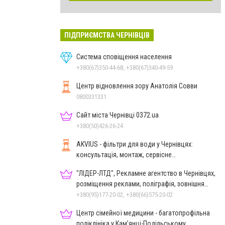
ПІДПРИЄМСТВА ЧЕРНІВЦІВ
Система сповіщення населення
+380(67)350-44-68, +380(67)340-49-59
Центр відновлення зору Анатолія Совви
0800331331
Сайт міста Чернівці 0372.ua
+380(50)426-26-24
AKVIUS - фільтри для води у Чернівцях:
консультація, монтаж, сервісне
обслуговування
"ЛІДЕР-ЛТД", Рекламне агентство в Чернівцях,
розміщення реклами, поліграфія, зовнішня
реклама
+380(95)177-20-02, +380(66)575-20-02
Центр сімейної медицини - багатопрофільна
поліклініка у Кам’янці-Подільському