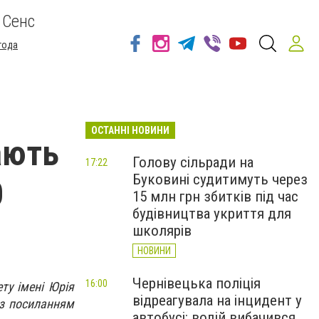
 Сенс
года
ОСТАННІ НОВИНИ
ають
Голову сільради на
17:22
Буковині судитимуть через
0
15 млн грн збитків під час
будівництва укриття для
школярів
НОВИНИ
Чернівецька поліція
16:00
ту імені Юрія
відреагувала на інцидент у
з посиланням
автобусі: водій вибачився