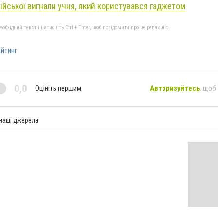
лійської вигнали учня, який користувався гаджетом
бхідний текст і натисніть Ctrl + Enter, щоб повідомити про це редакцію
йтинг
0,0
Оцініть першим
Авторизуйтесь
, щоб
 наші джерела