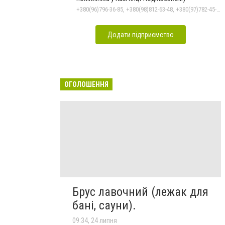
+380(96)796-36-85, +380(98)812-63-48, +380(97)782-45-70
Додати підприємство
ОГОЛОШЕННЯ
Брус лавочний (лежак для
бані, сауни).
09:34, 24 липня