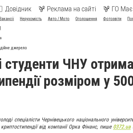
Довідник
Реклама на сайті
ГО Має
Вакансії
Нерухомість
Авто / Мото
Оголошення
Фотозвіти
По
I
ів
дійне джерело
 студенти ЧНУ отрим
ипендії розміром у 50
лоді спеціалісти Чернівецького національного університе
риптостипендії від компанії Орка Фінанс, пише
0372.ua