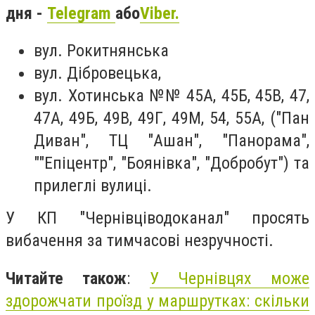
дня -
Telegram
або
Viber.
вул. Рокитнянська
вул. Дібровецька,
вул. Хотинська №№ 45А, 45Б, 45В, 47,
47А, 49Б, 49В, 49Г, 49М, 54, 55А, ("Пан
Диван", ТЦ "Ашан", "Панорама",
""Епіцентр", "Боянівка", "Добробут") та
прилеглі вулиці.
У КП "Чернівціводоканал" просять
вибачення за тимчасові незручності.
Читайте також
:
У Чернівцях може
здорожчати проїзд у маршрутках:
скільки