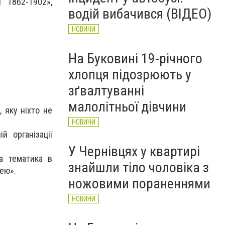
рятувальників Буковини
 1862-1902»,
водій вибачився (ВІДЕО)
НОВИНИ
НОВИНИ
На Буковині 19-річного
хлопця підозрюють у
зґвалтуванні
малолітньої дівчини
 яку ніхто не
НОВИНИ
й організації
У Чернівцях у квартирі
а тематика в
знайшли тіло чоловіка з
ею».
ножовими пораненнями
НОВИНИ