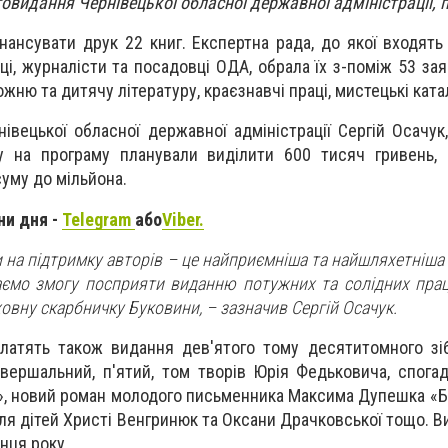
овидання Чернівецької обласної державної адміністрації,
нансувати друк 22 книг. Експертна рада, до якої входять
вці, журналісти та посадовці ОДА, обрала їх з-поміж 53 за
жню та дитячу літературу, краєзнавчі праці, мистецькі ката
івецької обласної державної адміністрації Сергій Осачук
у на програму планували виділити 600 тисяч гривень, 
уму до мільйона.
ни дня -
Telegram
або
Viber.
на підтримку авторів – це найприємніша та найшляхетніша 
аємо змогу посприяти виданню потужних та солідних праць
овну скарбничку Буковини, – зазначив Сергій Осачук.
платять також видання дев'ятого тому десятитомного зі
авершальний, п'ятий, том творів Юрія Федьковича, спога
», новий роман молодого письменника Максима Дупешка «Бі
ля дітей Христі Венгринюк та Оксани Драчковської тощо. В
інця року.