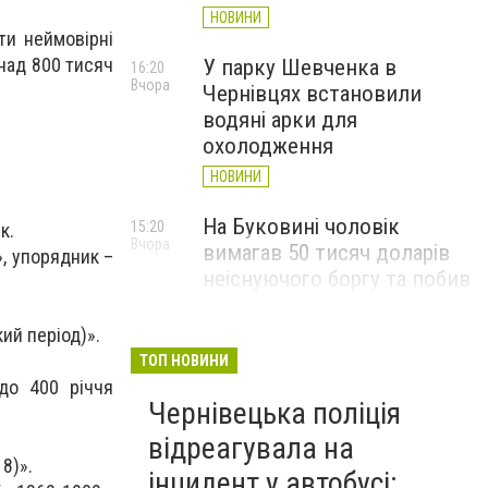
НОВИНИ
ти неймовірні
онад 800 тисяч
У парку Шевченка в
16:20
Вчора
Чернівцях встановили
водяні арки для
охолодження
НОВИНИ
На Буковині чоловік
15:20
к.
Вчора
вимагав 50 тисяч доларів
», упорядник –
неіснуючого боргу та побив
потерпілого
ий період)».
НОВИНИ
ТОП НОВИНИ
Пожежа від блискавки,
 до 400 річчя
14:29
Вчора
Чернівецька поліція
повалене дерево і
порятунок собаки: як
відреагувала на
минула доба для
8)».
інцидент у автобусі: