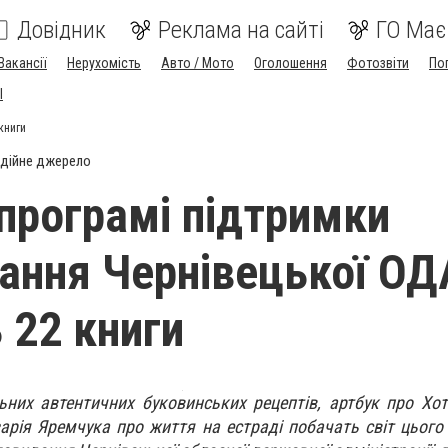
Довідник
Реклама на сайті
ГО Має
Вакансії
Нерухомість
Авто / Мото
Оголошення
Фотозвіти
По
I
книги
дійне джерело
програмі підтримки
ання Чернівецької ОД
 22 книги
ьних автентичних буковинських рецептів, артбук про Хот
арія Яремчука про життя на естраді побачать світ цього