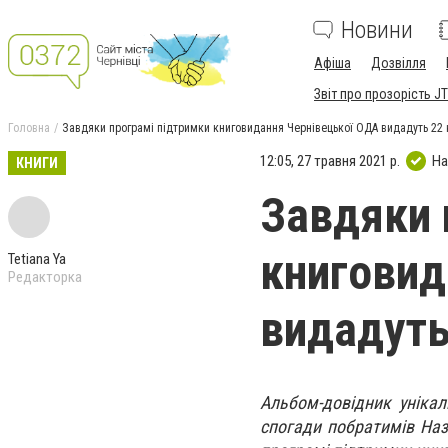
Новини
Афіша
Дозвілля
Звіт про прозорість JT
Головна
Завдяки програмі підтримки книговидання Чернівецької ОДА видадуть 22 
12:05, 27 травня 2021 р.
На
КНИГИ
Завдяки 
книговид
Tetiana Ya
Редакторка
видадуть
Альбом-довідник унікал
спогади побратимів Наз