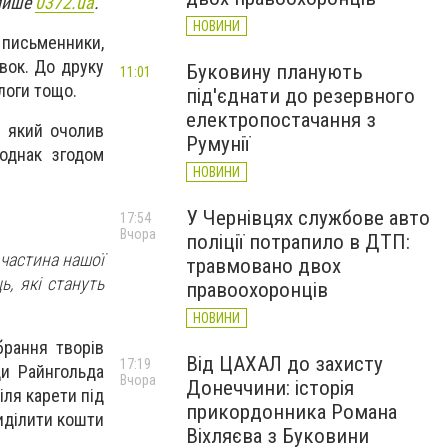
 пише
0372.ua
.
НОВИНИ
 письменники,
явок. До друку
Буковину планують
11:01
логи тощо.
під'єднати до резервного
електропостачання з
, який очолив
Румунії
однак згодом
НОВИНИ
У Чернівцях службове авто
17:54
Вчора
поліції потрапило в ДТП:
частина нашої
травмовано двох
, які стануть
правоохоронців
НОВИНИ
брання творів
Від ЦАХАЛ до захисту
17:19
ди Райнгольда
Вчора
Донеччини: історія
ля карети під
прикордонника Романа
иділити кошти
Віхляєва з Буковини