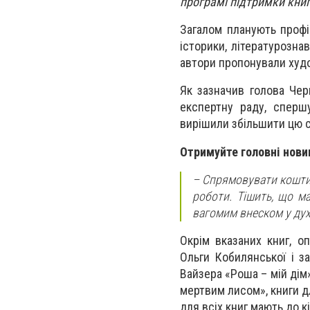
програмі підтримки книг
Загалом планують профі
історики, літературозна
автори пропонували худо
Як зазначив голова Черн
експертну раду, сперш
вирішили збільшити цю с
Отримуйте головні нови
– Спрямовувати кошти 
роботи. Тішить, що м
вагомим внеском у дух
Окрім вказаних книг, о
Ольги Кобилянської і з
Вайзера «Роша – мій дім
мертвим лисом», книги д
для всіх книг мають до к