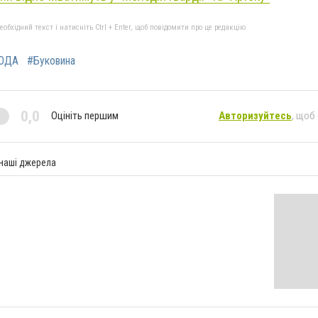
бхідний текст і натисніть Ctrl + Enter, щоб повідомити про це редакцію
ОДА
#Буковина
0,0
Оцініть першим
Авторизуйтесь
, щоб
 наші джерела