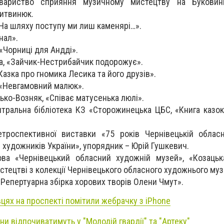
вариство сприяння музичному мистецтву на Буковині
итвинюк.
На шляху поступу ми лиш каменярі…».
нал».
«Чорниці для Андді».
а, «Зайчик-Нестрибайчик подорожує».
Казка про гномика Лесика та його друзів».
 «Невгамовний малюк».
ко-Возняк, «Співає матусенька люлі».
тральна бібліотека КЗ «Сторожинецька ЦБС, «Книга казок,
троспективної виставки «75 років Чернівецькій обласні
и художників України», упорядник – Юрій Гушкевич.
ова «Чернівецький обласний художній музей», «Козацьк
тецтві з колекції Чернівецького обласного художнього муз
«Репертуарна збірка хорових творів Олени Чмут».
вцях на проспекті помітили жебрачку з iPhone
ни відпочиватимуть у "Молодій гвардії" та "Артеку"