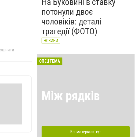
На Буковині в ставку
потонули двоє
чоловіків: деталі
трагедії (ФОТО)
НОВИНИ
 оцінити
СПЕЦТЕМА
Між рядків
Всі матеріали тут