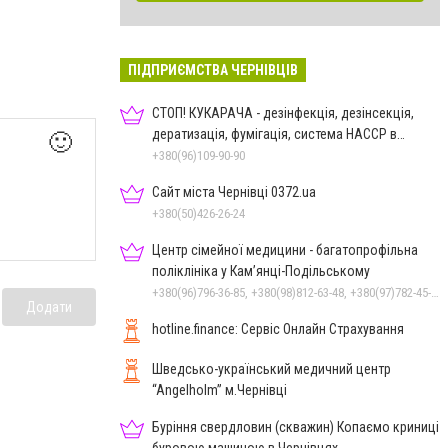
ПІДПРИЄМСТВА ЧЕРНІВЦІВ
СТОП! КУКАРАЧА - дезінфекція, дезінсекція,
дератизація, фумігація, система HACCP в
🙂
Чернівцях
+380(96)109-90-90
Сайт міста Чернівці 0372.ua
+380(50)426-26-24
Центр сімейної медицини - багатопрофільна
поліклініка у Кам’янці-Подільському
+380(96)796-36-85, +380(98)812-63-48, +380(97)782-45-70
Додати
hotline.finance: Сервіс Онлайн Страхування
Шведсько-український медичний центр
“Angelholm” м.Чернівці
Буріння свердловин (скважин) Копаємо криниці
буровою машиною в Чернівцях