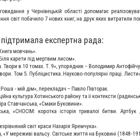
говидання у Чернівецькій області допомагає реалізовува
ияння світ побачило 7 нових книг, на друк яких витратили п
і підтримала експертна рада:
Книга мовчань».
іля карети під мертвим лисом».
. Твори в 10 томах. Т. 9», упорядник – Володимир Антофійчу
вори. Том 5. Публіцистика. Науково-популярні праці. Листи
Роша - мій дім», перекладач – Павло Півторак.
ійна культура Хотинського району та її контексти (радянськ
іра Ставчанська, «Смаки Буковини».
ька, «СНОСІМ: коротка історія тривалої битви. Артбук
езрівняний світ краси Назарія Яремчука».
, «У мереживі вальсу. Світське життя на Буковині (1848-191