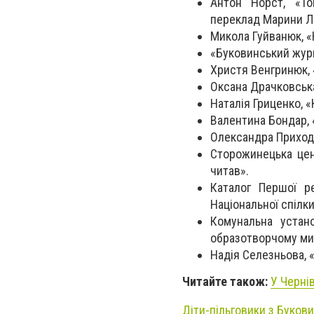
Антон Норст, «То
переклад Марини Л
Микола Гуйванюк, «
«Буковинський жур
Христя Венгринюк, 
Оксана Драчковськ
Наталія Гриценко, «
Валентина Бондар,
Олександра Приходь
Сторожинецька цен
читав».
Каталог Першої ре
Національної спілк
Комунальна устан
образотворчому мис
Надія Селезньова, 
Читайте також:
У Черні
Діти-пільговики з Букови