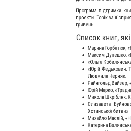
Програма підтримки кни
проєкти. Торік за її спр
гривень.
Список книг, як
Марина Горбатюк, «
Максим Дупешко, «Б
«Ольга Кобилянська
«Юрій Федькович. Т
Людмила Черняк.
Райнгольд Вайзер, «
Юрій Марко, «Традиц
Микола Шкрібляк, К
Єлизавета Буйновс
Хотинської битви».
Михайло Маслій, «Н
Катерина Валявська