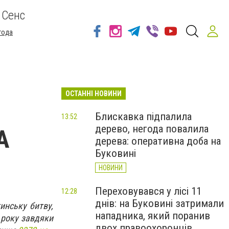
 Сенс
года
ОСТАННІ НОВИНИ
Блискавка підпалила
13:52
дерево, негода повалила
А
дерева: оперативна доба на
Буковині
НОВИНИ
Переховувався у лісі 11
12:28
днів: на Буковині затримали
инську битву,
нападника, який поранив
 року завдяки
двох правоохоронців