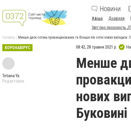
Новини
Афіша
Дозвілля
Звіт про прозорість JT
Головна
Менше двох сотень провакцинованих та більше пів сотні нових випадків: C
08:42, 28 травня 2021 р.
На
КОРОНАВІРУС
Менше дв
провакци
Tetiana Ya
Редакторка
нових ви
Буковині