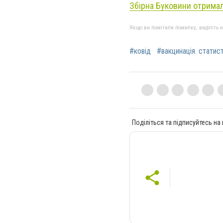
Збірна Буковини отримал
Якщо ви помітили помилку, виділіть нео
#ковід
#вакцинація. статис
Поділіться та підписуйтесь на