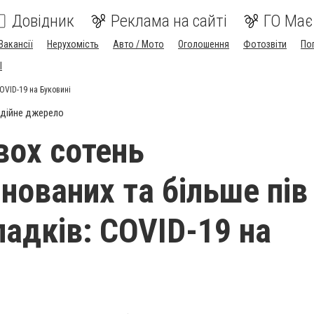
Довідник
Реклама на сайті
ГО Має
Вакансії
Нерухомість
Авто / Мото
Оголошення
Фотозвіти
По
I
OVID-19 на Буковині
дійне джерело
ох сотень
нованих та більше пів 
падків: COVID-19 на