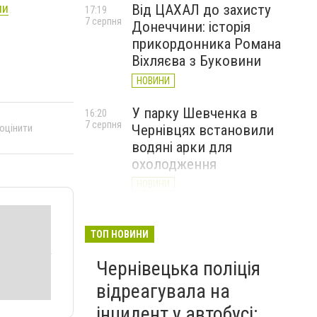
ни
Від ЦАХАЛ до захисту
17:19
7 серпня
Донеччини: історія
прикордонника Романа
Віхляєва з Буковини
НОВИНИ
У парку Шевченка в
16:20
7 серпня
 оцінити
Чернівцях встановили
водяні арки для
охолодження
НОВИНИ
На Буковині чоловік
15:20
7 серпня
вимагав 50 тисяч доларів
ТОП НОВИНИ
неіснуючого боргу та побив
Чернівецька поліція
потерпілого
відреагувала на
НОВИНИ
інцидент у автобусі: