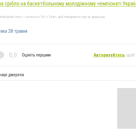
а срібло на баскетбольному молодіжному чемпіонаті Украї
бхідний текст і натисніть Ctrl + Enter, щоб повідомити про це редакцію
тика 28 травня
0,0
Оцініть першим
Авторизуйтесь
, щоб
 наші джерела