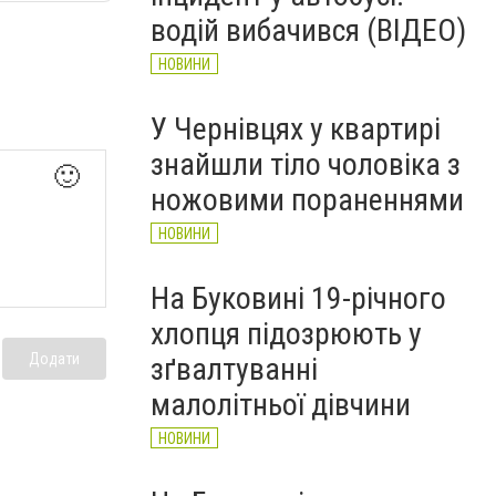
водій вибачився (ВІДЕО)
НОВИНИ
У Чернівцях у квартирі
знайшли тіло чоловіка з
🙂
ножовими пораненнями
НОВИНИ
На Буковині 19-річного
хлопця підозрюють у
Додати
зґвалтуванні
малолітньої дівчини
НОВИНИ