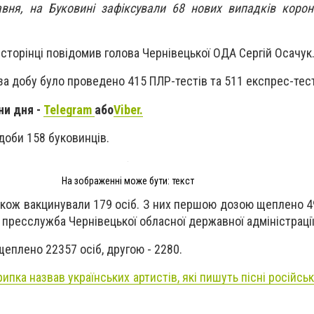
вня, на Буковині зафіксували 68 нових випадків корон
-сторінці повідомив голова Чернівецької ОДА Сергій Осачук
за добу було проведено 415 ПЛР-тестів та 511 експрес-тес
ни дня -
Telegram
або
Viber.
доби 158 буковинців.
На зображенні може бути: текст
акож вакцинували 179 осіб. З них першою дозою щеплено 49
 пресслужба Чернівецької обласної державної адміністрації
плено 22357 осіб, другою - 2280.
рипка назвав українських артистів, які пишуть пісні російс