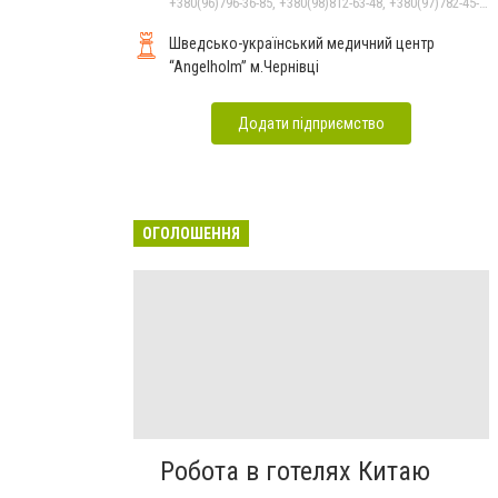
+380(96)796-36-85, +380(98)812-63-48, +380(97)782-45-70
Шведсько-український медичний центр
“Angelholm” м.Чернівці
Додати підприємство
ОГОЛОШЕННЯ
Робота в готелях Китаю