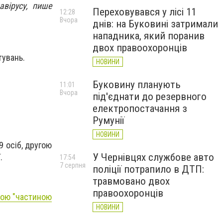
авірусу, пише
Переховувався у лісі 11
12:28
Вчора
днів: на Буковині затримали
нападника, який поранив
.
двох правоохоронців
тувань.
НОВИНИ
Буковину планують
11:01
Вчора
під'єднати до резервного
електропостачання з
Румунії
НОВИНИ
 осіб, другою
У Чернівцях службове авто
.
17:54
7 серпня
поліції потрапило в ДТП:
травмовано двох
правоохоронців
ькою "частиною
НОВИНИ