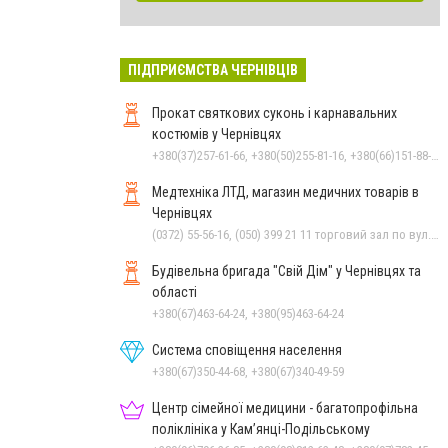
ПІДПРИЄМСТВА ЧЕРНІВЦІВ
Прокат святкових суконь і карнавальних
костюмів у Чернівцях
+380(37)257-61-66, +380(50)255-81-16, +380(66)151-88-95
Медтехніка ЛТД, магазин медичних товарів в
Чернівцях
(0372) 55-56-16, (050) 399 21 11 торговий зал по вул.Героїв Майдану, (0372) 52 54 50 "Медтехніка" вул.Головна,16, (0372) 52 01 48 "Оптика" вул. Головна,29, (0372) 52 35 24 "Оптика" вул.Героїв Майдану,12
Будівельна бригада "Свій Дім" у Чернівцях та
області
+380(67)463-64-24, +380(95)463-64-24
Система сповіщення населення
+380(67)350-44-68, +380(67)340-49-59
Центр сімейної медицини - багатопрофільна
поліклініка у Кам’янці-Подільському