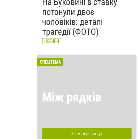
На Буковині в ставку
потонули двоє
чоловіків: деталі
трагедії (ФОТО)
НОВИНИ
СПЕЦТЕМА
Між рядків
Всі матеріали тут