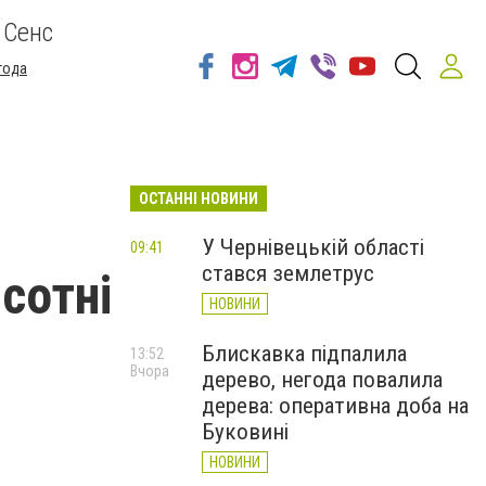
 Сенс
года
ОСТАННІ НОВИНИ
У Чернівецькій області
09:41
стався землетрус
сотні
НОВИНИ
Блискавка підпалила
13:52
Вчора
дерево, негода повалила
дерева: оперативна доба на
Буковині
НОВИНИ