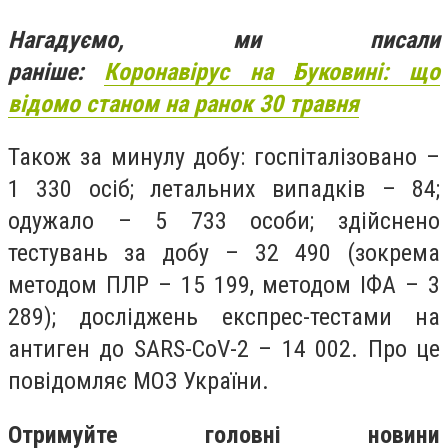
Нагадуємо, ми писали
раніше:
Коронавірус на Буковині: що
відомо станом на ранок 30 травня
Також за минулу добу:
госпіталізовано –
1 330 осіб;
летальних випадків – 84;
о
дужало – 5 733 особи;
здійснено
тестувань за добу – 32 490 (зокрема
методом ПЛР – 15 199, методом ІФА – 3
289);
досліджень експрес-тестами на
антиген до SARS-CoV-2 – 14 002. Про це
повідомляє МОЗ України.
Отримуйте головні новини