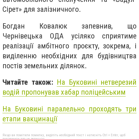
Сірет» для залізничного.
Богдан Ковалюк запевнив, що
Чернівецька ОДА усіляко сприятиме
реалізації амбітного проєкту, зокрема, і
виділенню необхідних для будівництва
постів земельних ділянок.
Читайте також:
На Буковині нетверезий
водій пропонував хабар поліцейським
На Буковині паралельно проходять три
етапи вакцинації
Якщо ви помітили помилку, виділіть необхідний текст і натисніть Ctrl + Enter, щоб
повідомити про це редакцію