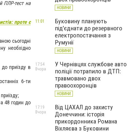
й ПЛР-тест на
НОВИНИ
Буковину планують
11:01
истів: проте є
під'єднати до резервного
електропостачання з
маною сьогодні
Румунії
ину необхідно
НОВИНИ
У Чернівцях службове авто
17:54
 до приїзду в
Вчора
поліції потрапило в ДТП:
травмовано двох
останніх 6-ти
правоохоронців
НОВИНИ
 приїзду;
а 48 годин до
Від ЦАХАЛ до захисту
17:19
Вчора
Донеччини: історія
прикордонника Романа
Віхляєва з Буковини