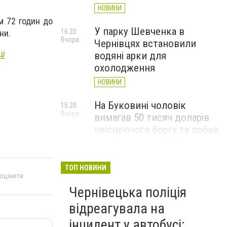
НОВИНИ
м 72 годин до
У парку Шевченка в
16:20
ни.
Вчора
Чернівцях встановили
ці
водяні арки для
охолодження
НОВИНИ
На Буковині чоловік
15:20
Вчора
вимагав 50 тисяч доларів
неіснуючого боргу та побив
потерпілого
НОВИНИ
ТОП НОВИНИ
 оцінити
Пожежа від блискавки,
14:29
Вчора
Чернівецька поліція
повалене дерево і
порятунок собаки: як
відреагувала на
минула доба для
інцидент у автобусі: