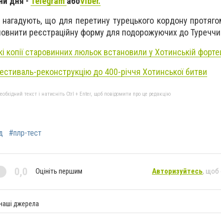
ни дня -
Telegram
або
Viber.
і нагадують, що для перетину турецького кордону протяго
аповнити реєстраційну форму для подорожуючих до Туреччи
ькі копії старовинних люльок встановили у Хотинській форте
естиваль-реконструкцію до 400-річчя Хотинської битви
бхідний текст і натисніть Ctrl + Enter, щоб повідомити про це редакцію
д
#плр-тест
0,0
Оцініть першим
Авторизуйтесь
, щоб
 наші джерела