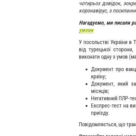
чотирьох довідок, зокр
коронавірус, з посилан
Нагадуємо, ми писали р
умови
У посольстві України в 
від турецької сторони,
виконати одну з умов (ма
Документ про вакц
країну;
Документ, який за
місяців;
Негативний ПЛР-тест
Експрес-тест на ви
приїзду.
Повідомляється, що тран