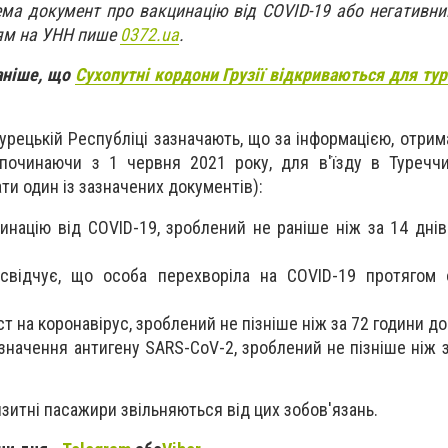
ема документ про вакцинацію від COVID-19 або негативни
ням на УНН пише
0372.ua
.
аніше, що
Сухопутні кордони Грузії відкриваються для тур
Турецькій Республіці зазначають, що за інформацією, отри
 починаючи з 1 червня 2021 року, для в'їзду в Туречч
ти один із зазначених документів):
инацію від COVID-19, зроблений не раніше ніж за 14 днів
свідчує, що особа перехворіла на COVID-19 протягом 
 на коронавірус, зроблений не пізніше ніж за 72 години до
значення антигену SARS-CoV-2, зроблений не пізніше ніж з
зитні пасажири звільняються від цих зобов'язань.