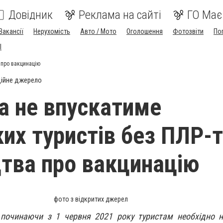
Довідник
Реклама на сайті
ГО Має
Вакансії
Нерухомість
Авто / Мото
Оголошення
Фотозвіти
По
I
 про вакцинацію
ійне джерело
а не впускатиме
ких туристів без ПЛР-
цтва про вакцинацію
фото з відкритих джерел
у починаючи з 1 червня 2021 року туристам необхідно 