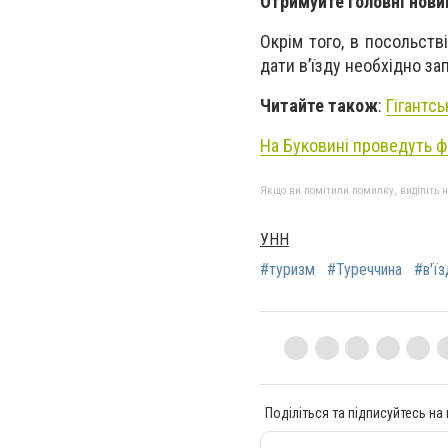
Отримуйте головні нови
Окрім того, в посольств
дати в’їзду необхідно з
Читайте також
:
Гігантс
На Буковині проведуть ф
Якщо ви помітили помилку, виділіть нео
УНН
#туризм
#Туреччина
#в'їз
Поділіться та підписуйтесь на