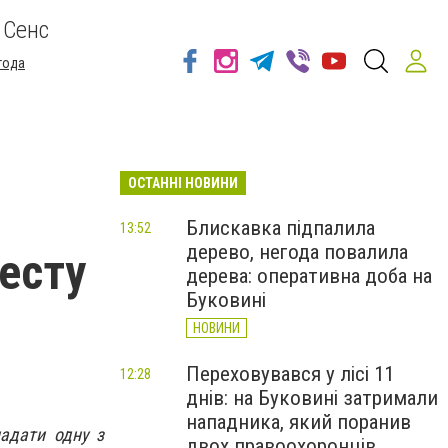
 Сенс
года
ОСТАННІ НОВИНИ
Блискавка підпалила
13:52
дерево, негода повалила
тесту
дерева: оперативна доба на
Буковині
НОВИНИ
Переховувався у лісі 11
12:28
днів: на Буковині затримали
нападника, який поранив
надати одну з
двох правоохоронців