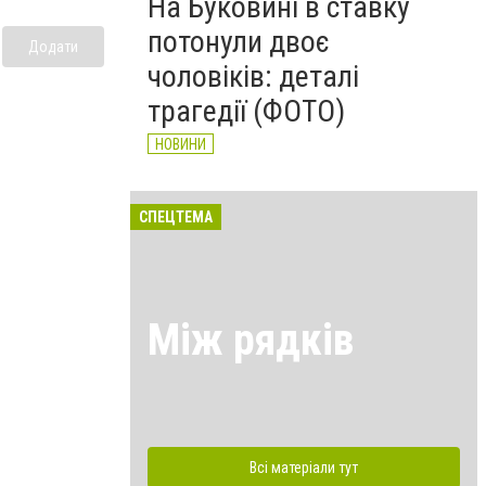
На Буковині в ставку
потонули двоє
Додати
чоловіків: деталі
трагедії (ФОТО)
НОВИНИ
СПЕЦТЕМА
Між рядків
Всі матеріали тут