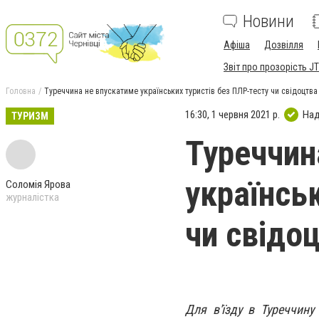
Новини
Афіша
Дозвілля
Звіт про прозорість JT
Головна
Туреччина не впускатиме українських туристів без ПЛР-тесту чи свідоцтва
16:30, 1 червня 2021 р.
Над
ТУРИЗМ
Туреччин
українсь
Соломія Ярова
журналістка
чи свідо
Для в'їзду в Туреччин