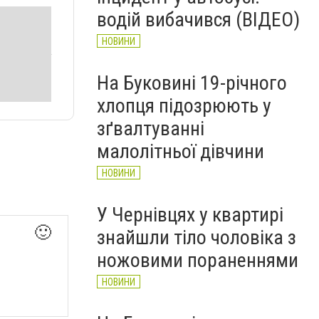
рятувальників Буковини
водій вибачився (ВІДЕО)
НОВИНИ
НОВИНИ
На Буковині 19-річного
хлопця підозрюють у
зґвалтуванні
малолітньої дівчини
НОВИНИ
У Чернівцях у квартирі
🙂
знайшли тіло чоловіка з
ножовими пораненнями
НОВИНИ