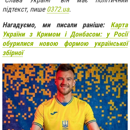
"Слава Україні" він має політичний
підтекст, пише
0372.ua
.
Нагадуємо, ми писали раніше:
Карта
України з Кримом і Донбасом: у Росії
обурилися новою формою української
збірної