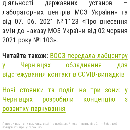
діяльності державних установ –
лабораторних центрів МОЗ України» та
від 07. 06. 2021 №1123 «Про внесення
змін до наказу МОЗ України від 02 червня
2021 року №1103».
Читайте також
:
ВООЗ передала лабцентру
у Чернівцях обладнання для
відстежування контактів COVID-випадків
Нові стоянки та поділ на три зони: у
Чернівцях розробили концепцію з
розвитку паркування
Якщо ви помітили помилку, виділіть необхідний текст і натисніть Ctrl + Enter, щоб
повідомити про це редакцію