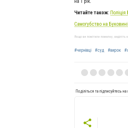
на 1 рік.
Читайте також
:
Поліція
Самогубство на Буковині
Якщо ви помітили помилку, виділіть нео
#чернівці
#суд
#вирок
#
Поділіться та підписуйтесь на