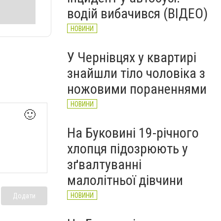
водій вибачився (ВІДЕО)
НОВИНИ
У Чернівцях у квартирі
знайшли тіло чоловіка з
ножовими пораненнями
НОВИНИ
🙂
На Буковині 19-річного
хлопця підозрюють у
зґвалтуванні
малолітньої дівчини
НОВИНИ
Додати