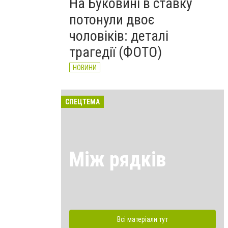
На Буковині в ставку
потонули двоє
чоловіків: деталі
трагедії (ФОТО)
НОВИНИ
СПЕЦТЕМА
Між рядків
Всі матеріали тут