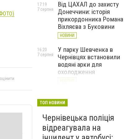
Від ЦАХАЛ до захисту
17:19
7 серпня
Донеччини: історія
(ФОТО)
прикордонника Романа
Віхляєва з Буковини
НОВИНИ
У парку Шевченка в
16:20
7 серпня
Чернівцях встановили
водяні арки для
охолодження
 оцінити
НОВИНИ
На Буковині чоловік
15:20
7 серпня
вимагав 50 тисяч доларів
ТОП НОВИНИ
неіснуючого боргу та побив
Чернівецька поліція
потерпілого
відреагувала на
НОВИНИ
інцидент у автобусі: