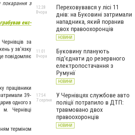
я покарання з
Переховувався у лісі 11
12:28
Вчора
днів: на Буковині затримали
нападника, який поранив
грабував екс-
двох правоохоронців
НОВИНИ
Чернівців за
ень у зв'язку
Буковину планують
11:01
 це повідомляє
Вчора
під'єднати до резервного
електропостачання з
Румунії
НОВИНИ
ку працівники
У Чернівцях службове авто
 затримали 39-
17:54
7 серпня
поліції потрапило в ДТП:
дарив одного з
травмовано двох
 м. Чернівці
правоохоронців
НОВИНИ
анням терміном