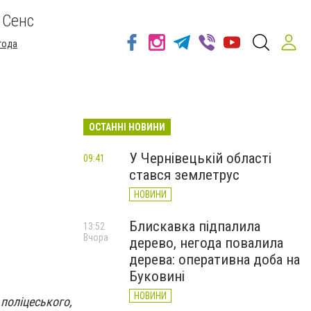
 Сенс
года
ОСТАННІ НОВИНИ
У Чернівецькій області
09:41
стався землетрус
НОВИНИ
Блискавка підпалила
13:52
Вчора
дерево, негода повалила
дерева: оперативна доба на
Буковині
НОВИНИ
оліцеського,