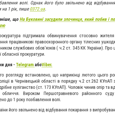
бавлення волі. Однак його було звільнено від відбуванн
 на 1 рік, пише
0372.ua
.
аніше, що
На Буковині засудили злочинця, який побив і по
ною
рокуратура підтримала обвинувачення стосовно жителя 
ння працівникові правоохоронного органу тілесних ушкодж
ником службових обов'язків ( ч.2 ст. 345 КК України). Про
ї обласної прокуратури.
ни дня -
Telegram
або
Viber.
го розгляду встановлено, що наприкінці лютого цього ро
оліції в Чернівецькій області в порядку ч.2 ст.262 КУпАП
дрібне хуліганство (ст. 173 КУпАП). Чоловік чинив опір та в
 обличчя. Вироком Першотравневого районного суду
но до 1 року позбавлення волі.
країни його звільнено від відбування покарання з випробув