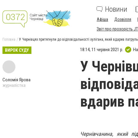
Новини
Афіша
Дозвілля
Звіт про прозорість JT
Головна
У Чернівцях притягнули до відповідальності хулігана, який вдарив патруль
18:14, 11 червня 2021 р.
На
ВИРОК СУДУ
У Чернів
відповіда
Соломія Ярова
журналістка
вдарив п
Чернівчанина, який пі