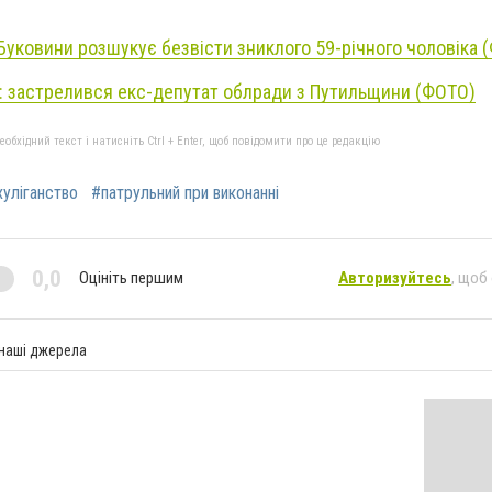
 Буковини розшукує безвісти зниклого 59-річного чоловіка 
: застрелився екс-депутат облради з Путильщини (ФОТО)
бхідний текст і натисніть Ctrl + Enter, щоб повідомити про це редакцію
хуліганство
#патрульний при виконанні
0,0
Оцініть першим
Авторизуйтесь
, щоб
 наші джерела