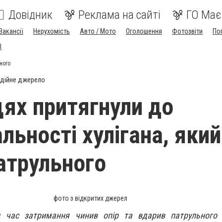
Довідник
Реклама на сайті
ГО Має
Вакансії
Нерухомість
Авто / Мото
Оголошення
Фотозвіти
По
I
ного
дійне джерело
цях притягнули до
льності хулігана, який
атрульного
фото з відкритих джерел
д час затримання чинив опір та вдарив патрульного п