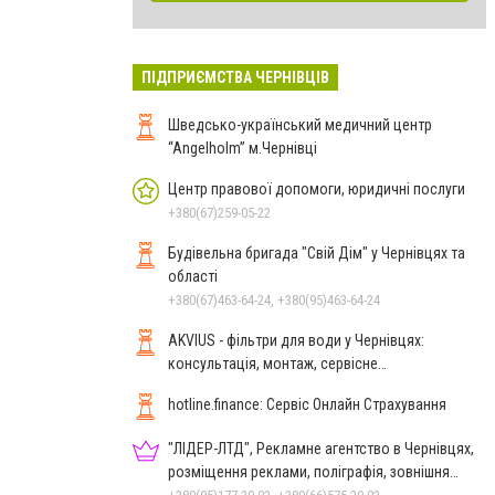
ПІДПРИЄМСТВА ЧЕРНІВЦІВ
Шведсько-український медичний центр
“Angelholm” м.Чернівці
Центр правової допомоги, юридичні послуги
+380(67)259-05-22
Будівельна бригада "Свій Дім" у Чернівцях та
області
+380(67)463-64-24, +380(95)463-64-24
AKVIUS - фільтри для води у Чернівцях:
консультація, монтаж, сервісне
обслуговування
hotline.finance: Сервіс Онлайн Страхування
"ЛІДЕР-ЛТД", Рекламне агентство в Чернівцях,
розміщення реклами, поліграфія, зовнішня
реклама