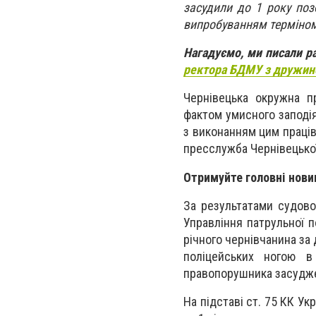
засудили до 1 року поз
випробуванням терміном
Нагадуємо, ми писали р
ректора БДМУ з дружи
Чернівецька окружна п
фактом умисного заподія
з виконанням цим праців
пресслужба Чернівецько
Отримуйте головні нови
За результатами судово
Управління патрульної п
річного чернівчанина за 
поліцейських ногою в
правопорушника засудже
На підставі ст. 75 КК У