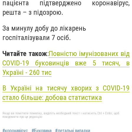
пацієнта підтверджено коронавірус,
решта – з підозрою.
За минулу добу до лікарень
госпіталізували 7 осіб.
Читайте також
:
Повністю імунізованих від
COVID-19 буковинців вже 5 тисяч, в
Україні - 260 тис
В Україні на тисячу хворих з COVID-19
стало більше: добова статистика
Якщо ви помітили помилку, виділіть необхідний текст і натисніть Ctrl + Enter, щоб
повідомити про це редакцію
#коронавірус
#Буковина
#летальні випадки