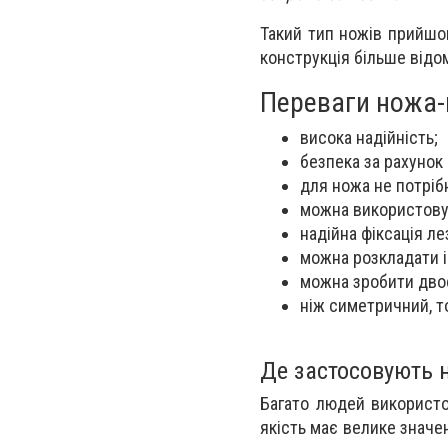
Такий тип ножів прийшов 
конструкція більше відо
Переваги ножа-
висока надійність;
безпека за рахунок
для ножа не потріб
можна використовув
надійна фіксація ле
можна розкладати і
можна зробити дво
ніж симетричний, т
Де застосовують 
Багато людей використо
якість має велике значе