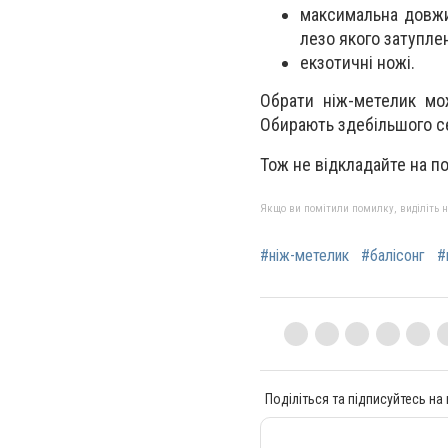
максимальна довжи
лезо якого затупле
екзотичні ножі.
Обрати ніж-метелик мо
Обирають здебільшого сер
Тож не відкладайте на по
Якщо ви помітили помилку, виділіть нео
#ніж-метелик
#балісонг
#
Поділіться та підписуйтесь на