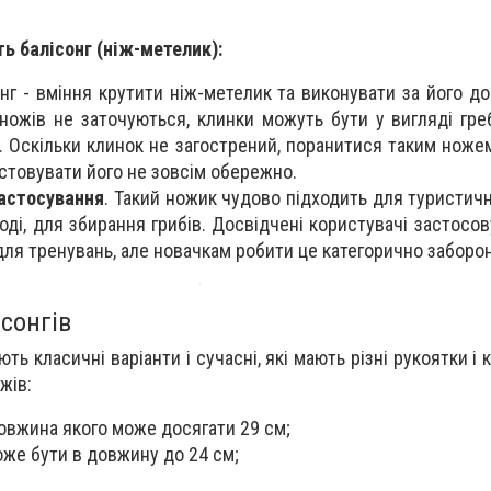
ь балісонг (ніж-метелик):
інг - вміння крутити ніж-метелик та виконувати за його д
ножів не заточуються, клинки можуть бути у вигляді гребі
. Оскільки клинок не загострений, поранитися таким ноже
стовувати його не зовсім обережно.
астосування
. Такий ножик чудово підходить для туристичн
оді, для збирання грибів. Досвідчені користувачі застосо
для тренувань, але новачкам робити це категорично заборо
сонгів
ть класичні варіанти і сучасні, які мають різні рукоятки і 
жів:
овжина якого може досягати 29 см;
оже бути в довжину до 24 см;