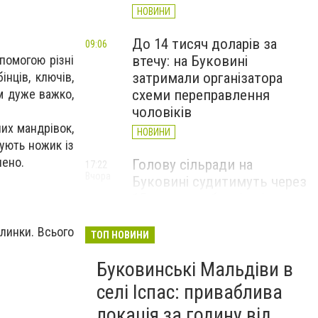
НОВИНИ
До 14 тисяч доларів за
09:06
опомогою різні
втечу: на Буковині
нців, ключів,
затримали організатора
м дуже важко,
схеми переправлення
чоловіків
их мандрівок,
НОВИНИ
вують ножик із
нено.
Голову сільради на
17:22
Вчора
Буковині судитимуть через
15 млн грн збитків під час
будівництва укриття для
клинки. Всього
школярів
ТОП НОВИНИ
НОВИНИ
Буковинські Мальдіви в
Чернівецька поліція
16:00
селі Іспас: приваблива
Вчора
відреагувала на інцидент у
локація за годину від