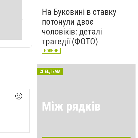
На Буковині в ставку
потонули двоє
чоловіків: деталі
трагедії (ФОТО)
НОВИНИ
СПЕЦТЕМА
🙂
Між рядків