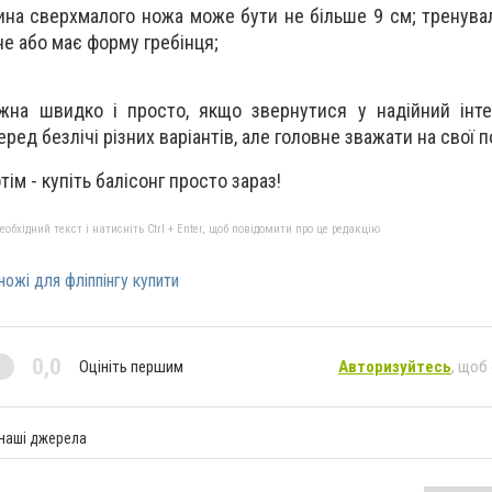
на сверхмалого ножа може бути не більше 9 см; тренувал
не або має форму гребінця;
жна швидко і просто, якщо звернутися у надійний інте
ед безлічі різних варіантів, але головне зважати на свої п
тім - купіть балісонг просто зараз!
бхідний текст і натисніть Ctrl + Enter, щоб повідомити про це редакцію
ножі для фліппінгу купити
0,0
Оцініть першим
Авторизуйтесь
, щоб
 наші джерела