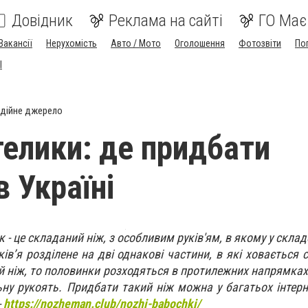
Довідник
Реклама на сайті
ГО Має
Вакансії
Нерухомість
Авто / Мото
Оголошення
Фотозвіти
По
I
дійне джерело
елики: де придбати
в Україні
к - це складаний ніж, з особливим руків'ям, в якому у скла
ків’я розділене на дві однакові частини, в які ховається
й ніж, то половинки розходяться в протилежних напрямках 
льну рукоять. Придбати такий ніж можна у багатьох інтерн
-
https://nozheman.club/nozhi-babochki/