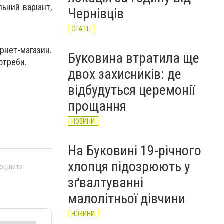
автобусі: водій вибачився
ьний варіант,
Чернівців
(ВІДЕО)
НОВИНИ
СТАТТІ
рнет-магазин.
Буковина втратила ще
отреби.
двох захисників: де
відбудуться церемонії
прощання
НОВИНИ
На Буковині 19-річного
хлопця підозрюють у
 оцінити
зґвалтуванні
малолітньої дівчини
НОВИНИ