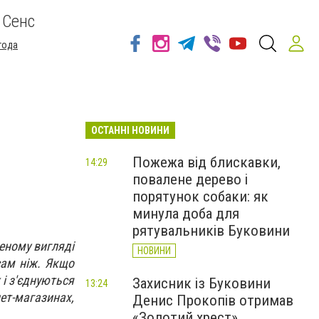
 Сенс
года
ОСТАННІ НОВИНИ
Пожежа від блискавки,
14:29
повалене дерево і
порятунок собаки: як
минула доба для
рятувальників Буковини
деному вигляді
НОВИНИ
 сам ніж. Якщо
і з'єднуються
Захисник із Буковини
13:24
ет-магазинах,
Денис Прокопів отримав
«Золотий хрест»