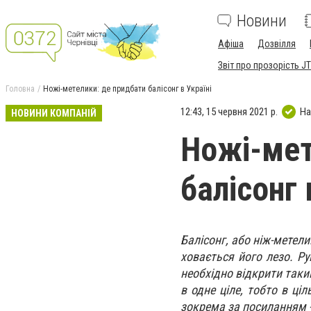
Новини
Афіша
Дозвілля
Звіт про прозорість JT
Головна
Ножі-метелики: де придбати балісонг в Україні
12:43, 15 червня 2021 р.
На
НОВИНИ КОМПАНІЙ
Ножі-мет
балісонг 
Балісонг, або ніж-метели
ховається його лезо. Ру
необхідно відкрити таки
в одне ціле, тобто в ці
зокрема за посиланням 