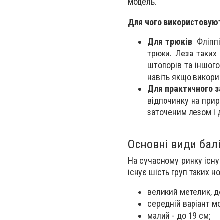
модель.
Для чого використовуют
Для трюків
. Фліпп
трюки. Леза таких 
штопорів та іншого
навіть якщо викори
Для практичного з
відпочинку на прир
заточеним лезом і 
Основні види балі
На сучасному ринку існую
існує шість груп таких но
великий метелик, д
середній варіант м
малий - до 19 см;