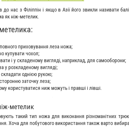
до нас з Філіппін і якщо в Азії його звикли називати балі
ма як ніж-метелик.
метелика:
 повного приховування леза ножа;
но купувати чохол;
ати і у складеному вигляді, наприклад, для самооборони;
за у розкладеному вигляді;
 складати однією рукою;
сторонню заточку леза;
ому користуватися ниж можуть і правші і лівші.
ніж-метелик
вують такий тип ножа для виконання різноманітних трюк
ння. Хоча для побутового використання також варто вибира