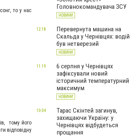
Головнокомандувача ЗСУ
сонг, то у нас
НОВИНИ
Перевернута машина на
12:18
Скальда у Чернівцях: водій
був нетверезий
НОВИНИ
6 серпня у Чернівцях
11:19
зафіксували новий
історичний температурний
максимум
НОВИНИ
Тарас Скінтей загинув,
10:04
захищаючи Україну: у
ів, тому його
Чернівцях відбудеться
ти відповідну
прощання