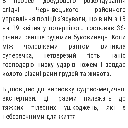
В процесі досудового розслідування
слідчі Чернівецького районного
управління поліції з’ясували, що в ніч з 18
на 19 квітня у потерпілого гостював 36-
річний раніше судимий буковинець. Коли
між чоловіками раптом виникла
суперечка, нетверезий гість наніс
господарю низку ударів ножем і завдав
колото-різані рани грудей та живота.
Відповідно до висновку судово-медичної
експертизи, ці травми належать до
тяжких тілесних ушкоджень, які є
небезпечними для життя.