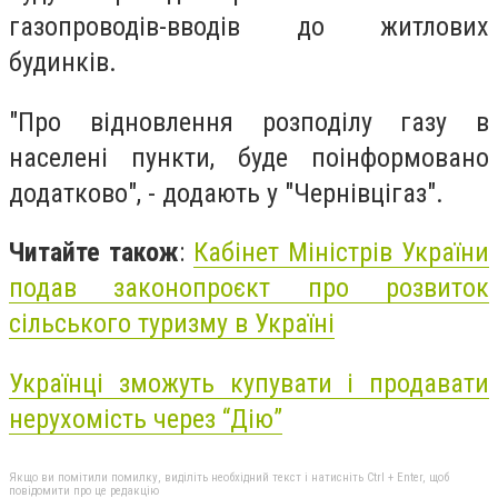
газопроводів-вводів до житлових
будинків.
"Про відновлення розподілу газу в
населені пункти, буде поінформовано
додатково", - додають у "Чернівцігаз".
Читайте також
:
Кабінет Міністрів України
подав законопроєкт про розвиток
сільського туризму в Україні
Українці зможуть купувати і продавати
нерухомість через “Дію”
Якщо ви помітили помилку, виділіть необхідний текст і натисніть Ctrl + Enter, щоб
повідомити про це редакцію