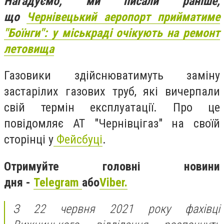
Нагадуємо, ми писали раніше,
що
Чернівецький аеропорт прийматиме
"Боїнги": у міськраді очікують на ремонт
летовища
Газовики здійснюватимуть заміну
застарілих газових труб, які вичерпали
свій термін експлуатації. Про це
повідомляє АТ "Чернівцігаз" на своїй
сторінці у
Фейсбуці
.
Отримуйте головні новини
дня -
Telegram
або
Viber.
З 22 червня 2021 року фахівці