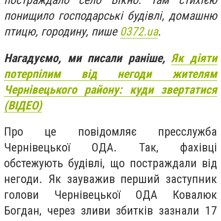
постраждало село Вікно. Там стихією
понищило господарські будівлі, домашню
птицю, городину, пише
0372.
ua
.
Нагадуємо, ми писали раніше,
Як діяти
потерпілим від негоди жителям
Чернівецького району: куди звертатися
(ВІДЕО)
Про це повідомляє пресслужба
Чернівецької ОДА. Так, фахівці
обстежують будівлі, що постраждали від
негоди. Як зауважив перший заступник
голови Чернівецької ОДА Ковалюк
Богдан, через зливи збитків зазнали 17