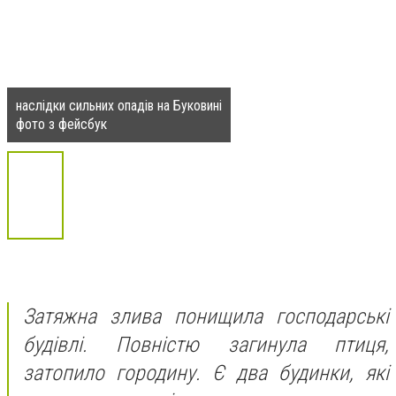
наслідки сильних опадів на Буковині
фото з фейсбук
Затяжна злива понищила господарські
будівлі. Повністю загинула птиця,
затопило городину. Є два будинки, які