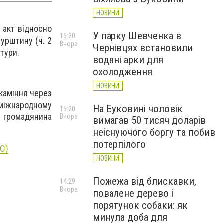
НОВИНИ
 акт відносно
У парку Шевченка в
16:20
урштину (ч. 2
Вчора
Чернівцях встановили
тури.
водяні арки для
охолодження
НОВИНИ
 каміння через
міжнародному
На Буковині чоловік
15:20
х громадянина
Вчора
вимагав 50 тисяч доларів
неіснуючого боргу та побив
потерпілого
ТО)
НОВИНИ
Пожежа від блискавки,
14:29
Вчора
повалене дерево і
порятунок собаки: як
минула доба для