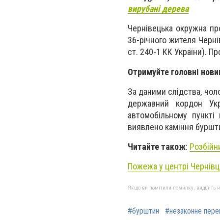
вирубані дерева
Чернівецька окружна пр
36-річного жителя Черні
ст. 240-1 КК України). 
Отримуйте головні нови
За даними слідства, чол
державний кордон Укр
автомобільному пункті
виявлено каміння буршти
Читайте також
:
Розбійн
Пожежа у центрі Чернівц
Якщо ви помітили помилку, виділіть нео
#бурштин
#незаконне пере