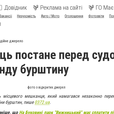
Довідник
Реклама на сайті
ГО Має
Вакансії
Нерухомість
Авто / Мото
Оголошення
Фотозвіти
По
I
дійне джерело
ць постане перед суд
нду бурштину
фото з відкритих джерел
ь місцевого мешканця, який намагався незаконно перем
ни бурштин, пише
0372.ua
.
аніше, що
На Буковині парк "Вижницький" має сплатити пі