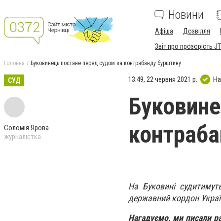
Новини
Афіша
Дозвілля
Звіт про прозорість JT
Головна
Буковинець постане перед судом за контрабанду бурштину
13:49, 22 червня 2021 р.
На
СУД
Буковине
контраба
Соломія Ярова
журналістка
На Буковині судитимут
державний кордон Украї
Нагадуємо, ми писали р