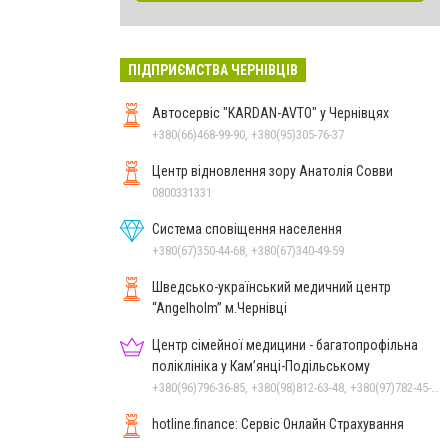
ПІДПРИЄМСТВА ЧЕРНІВЦІВ
Автосервіс "KARDAN-AVTO" у Чернівцях
+380(66)468-99-90, +380(95)305-76-37
Центр відновлення зору Анатолія Совви
0800331331
Система сповіщення населення
+380(67)350-44-68, +380(67)340-49-59
Шведсько-український медичний центр
“Angelholm” м.Чернівці
Центр сімейної медицини - багатопрофільна
поліклініка у Кам’янці-Подільському
+380(96)796-36-85, +380(98)812-63-48, +380(97)782-45-70
hotline.finance: Сервіс Онлайн Страхування