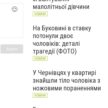
НОВИНИ
малолітньої дівчини
🙂
НОВИНИ
На Буковині в ставку
потонули двоє
чоловіків: деталі
Додати
трагедії (ФОТО)
НОВИНИ
У Чернівцях у квартирі
знайшли тіло чоловіка з
ножовими пораненнями
НОВИНИ