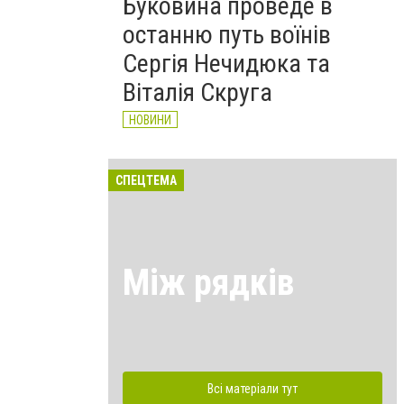
Буковина проведе в
останню путь воїнів
Сергія Нечидюка та
Віталія Скруга
НОВИНИ
СПЕЦТЕМА
Між рядків
Всі матеріали тут