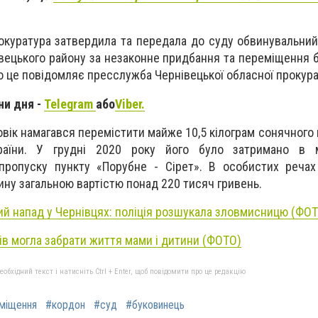
окуратура затвердила та передала до суду обвинувальний
вецького району за незаконне придбання та переміщення б
Про це повідомляє пресслужба Чернівецької обласної прокура
ни дня -
Telegram
або
Viber.
овік намагався перемістити майже 10,5 кілограм сонячного
аїни. У грудні 2020 року його було затримано в 
 пропуску пункту «Порубне - Сірет». В особистих реча
ну загальною вартістю понад 220 тисяч гривень.
ий напад у Чернівцях: поліція розшукала зловмисницю (ФО
ів могла забрати життя мами і дитини (ФОТО)
бхідний текст і натисніть Ctrl + Enter, щоб повідомити про це редакцію
міщення
#кордон
#суд
#буковинець