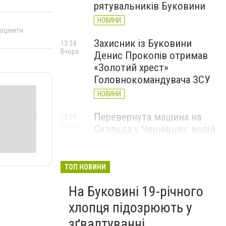
рятувальників Буковини
НОВИНИ
 оцінити
Захисник із Буковини
13:24
Вчора
Денис Прокопів отримав
«Золотий хрест»
Головнокомандувача ЗСУ
НОВИНИ
Перевернута машина на
12:18
Вчора
Скальда у Чернівцях: водій
був нетверезий
НОВИНИ
ТОП НОВИНИ
6 серпня у Чернівцях
11:19
Вчора
На Буковині 19-річного
зафіксували новий
історичний температурний
хлопця підозрюють у
максимум
зґвалтуванні