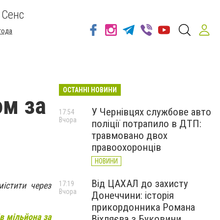
 Сенс
года
ОСТАННІ НОВИНИ
ом за
У Чернівцях службове авто
17:54
Вчора
поліції потрапило в ДТП:
травмовано двох
правоохоронців
НОВИНИ
Від ЦАХАЛ до захисту
17:19
істити через
Вчора
Донеччини: історія
прикордонника Романа
в мільйона за
Віхляєва з Буковини