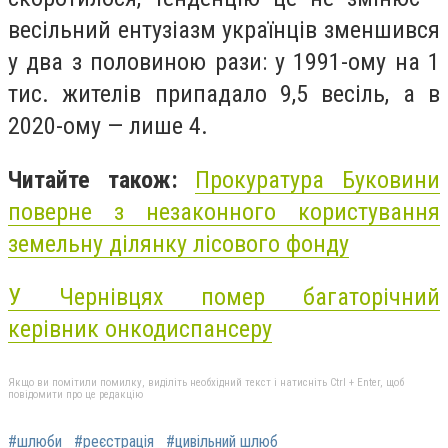
весільний ентузіазм українців зменшився
у два з половиною рази: у 1991-ому на 1
тис. жителів припадало 9,5 весіль, а в
2020-ому — лише 4.
Читайте також:
Прокуратура Буковини
поверне з незаконного користування
земельну ділянку лісового фонду
У Чернівцях помер багаторічний
керівник онкодиспансеру
Якщо ви помітили помилку, виділіть необхідний текст і натисніть Ctrl + Enter, щоб
повідомити про це редакцію
#шлюби
#реєстрація
#цивільний шлюб