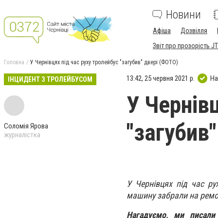
Новини
Афіша
Дозвілля
Звіт про прозорість JT
Головна
У Чернівцях під час руху тролейбус "загубив" двері (ФОТО)
13:42, 25 червня 2021 р.
На
ІНЦИДЕНТ З ТРОЛЕЙБУСОМ
У Чернівц
"загубив
Соломія Ярова
журналістка
У Чернівцях під час ру
машину забрали на ремо
Нагадуємо, ми писал