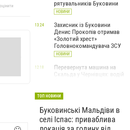
рятувальників Буковини
 оцінити
НОВИНИ
Захисник із Буковини
13:24
Денис Прокопів отримав
«Золотий хрест»
Головнокомандувача ЗСУ
НОВИНИ
Перевернута машина на
12:18
Скальда у Чернівцях: водій
був нетверезий
НОВИНИ
ТОП НОВИНИ
6 серпня у Чернівцях
11:19
Буковинські Мальдіви в
зафіксували новий
історичний температурний
селі Іспас: приваблива
максимум
локація за годину від
🙂