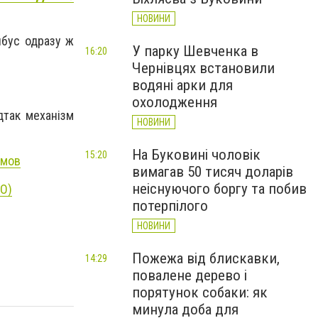
НОВИНИ
йбус одразу ж
У парку Шевченка в
16:20
Чернівцях встановили
водяні арки для
охолодження
дтак механізм
НОВИНИ
На Буковині чоловік
15:20
умов
вимагав 50 тисяч доларів
неіснуючого боргу та побив
ТО)
потерпілого
НОВИНИ
Пожежа від блискавки,
14:29
повалене дерево і
порятунок собаки: як
минула доба для