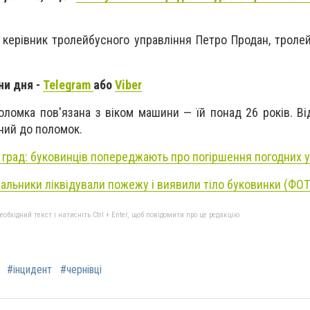
і керівник тролейбусного управління Петро Продан, троле
ни дня -
Telegram
або
Viber
оломка пов'язана з віком машини — їй понад 26 років. Ві
ний до поломок.
а град: буковинців попереджають про погіршення погодних 
вальники ліквідували пожежу і виявили тіло буковинки (ФО
бхідний текст і натисніть Ctrl + Enter, щоб повідомити про це редакцію
#інцидент
#чернівці