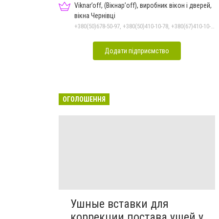
Viknar’off, (Вікнар’off), виробник вікон і дверей,
вікна Чернівці
+380(50)678-50-97, +380(50)410-10-78, +380(67)410-10-74, +380(96)243-56-96
Додати підприємство
ОГОЛОШЕННЯ
Ушные вставки для
коррекции постава ушей у