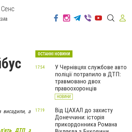
 Сенс
года
ОСТАННІ НОВИНИ
йбус
У Чернівцях службове авто
17:54
поліції потрапило в ДТП:
травмовано двох
правоохоронців
НОВИНИ
Від ЦАХАЛ до захисту
17:19
в висадили, а
Донеччини: історія
прикордонника Романа
 п'ять ДТП з
Віхляєва з Буковини