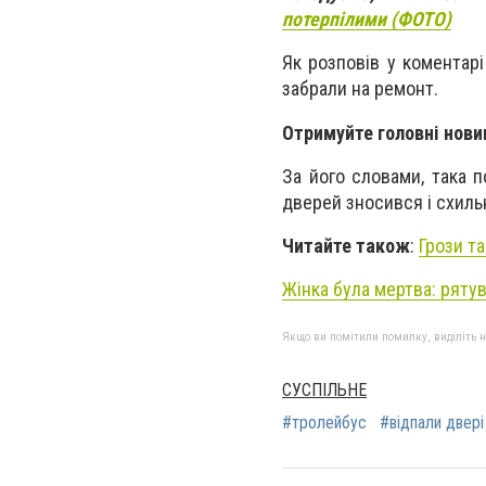
потерпілими (ФОТО)
Як розповів у коментар
забрали на ремонт.
Отримуйте головні нови
За його словами, така п
дверей зносився і схиль
Читайте також
:
Грози т
Жінка була мертва: ряту
Якщо ви помітили помилку, виділіть нео
СУСПІЛЬНЕ
#тролейбус
#відпали двері