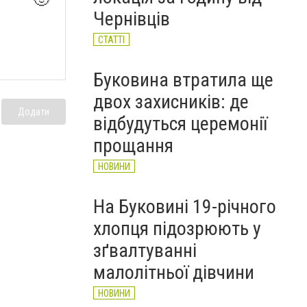
НОВИНИ
Чернівців
СТАТТІ
Буковина втратила ще
двох захисників: де
Додати
відбудуться церемонії
прощання
НОВИНИ
На Буковині 19-річного
хлопця підозрюють у
зґвалтуванні
малолітньої дівчини
НОВИНИ