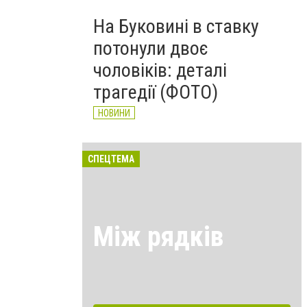
На Буковині в ставку
потонули двоє
чоловіків: деталі
трагедії (ФОТО)
НОВИНИ
СПЕЦТЕМА
Між рядків