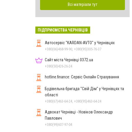
Всі матеріали тут
ПІДПРИЄМСТВА ЧЕРНІВЦІВ
Автосервіс "KARDAN-AVTO" у Чернівцях
+380(66)468-99-90, +380(95)305-76-37
Сайт міста Чернівці 0372.ua
+380(50)426-26-24
hotline.finance: Сервіс Онлайн Страхування
Будівельна бригада "Свій Дім" у Чернівцях та
області
+380(67)463-64-24, +380(95)463-64-24
Адвокат Чернівці - Новіков Олександр
Павлович
+380(99)607-97-04