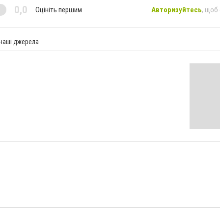
0,0
Оцініть першим
Авторизуйтесь
, щоб
 наші джерела