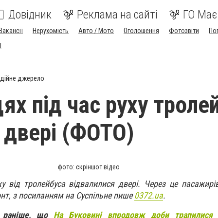
Довідник
Реклама на сайті
ГО Має
Вакансії
Нерухомість
Авто / Мото
Оголошення
Фотозвіти
По
I
дійне джерело
ях під час руху троле
" двері (ФОТО)
фото: скріншот відео
ху від тролейбуса відвалилися двері. Через це пасажирі
нт, з посиланням на Суспільне пише
0372.ua
.
и раніше, що
На Буковині впродовж доби трапилися