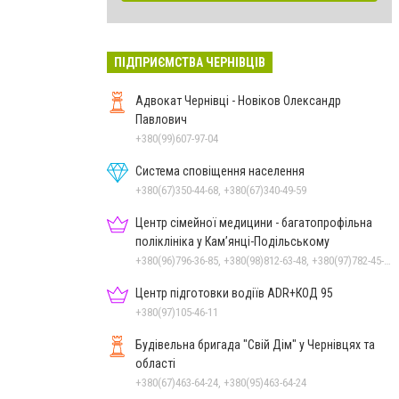
ПІДПРИЄМСТВА ЧЕРНІВЦІВ
Адвокат Чернівці - Новіков Олександр
Павлович
+380(99)607-97-04
Система сповіщення населення
+380(67)350-44-68, +380(67)340-49-59
Центр сімейної медицини - багатопрофільна
поліклініка у Кам’янці-Подільському
+380(96)796-36-85, +380(98)812-63-48, +380(97)782-45-70
Центр підготовки водіїв ADR+КОД 95
+380(97)105-46-11
Будівельна бригада "Свій Дім" у Чернівцях та
області
+380(67)463-64-24, +380(95)463-64-24