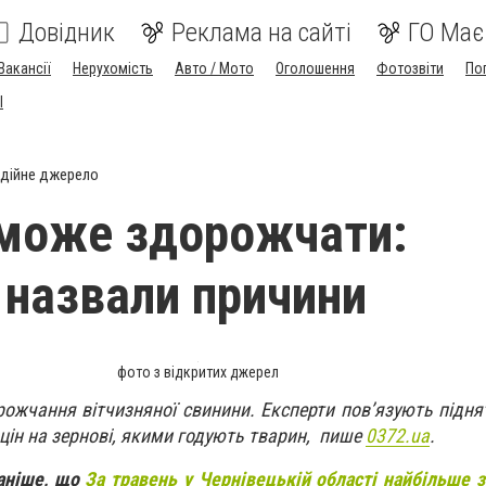
Довідник
Реклама на сайті
ГО Має
Вакансії
Нерухомість
Авто / Мото
Оголошення
Фотозвіти
По
I
дійне джерело
може здорожчати:
 назвали причини
фото з відкритих джерел
ожчання вітчизняної свинини. Експерти пов’язують піднят
 цін на зернові, якими годують тварин, пише
0372.ua
.
раніше, що
За травень у Чернівецькій області найбільше з