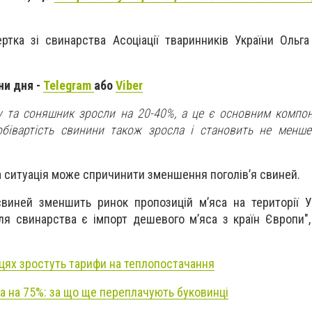
ртка зі свинарства Асоціації тваринників України Ольг
ни дня -
Telegram
або
Viber
у та соняшник зросли на 20-40%, а це є основним компон
обівартість свинини також зросла і становить не менше 
а ситуація може спричинити зменшення поголів’я свиней.
свиней зменшить ринок пропозицій м’яса на території У
я свинарства є імпорт дешевого м’яса з країн Європи",
цях зростуть тарифи на теплопостачання
ла на 75%: за що ще переплачують буковинці