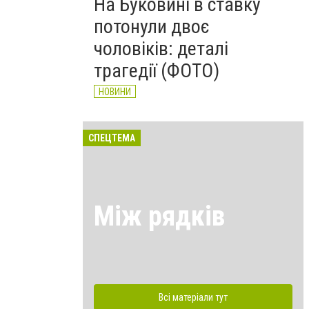
На Буковині в ставку
потонули двоє
чоловіків: деталі
трагедії (ФОТО)
НОВИНИ
СПЕЦТЕМА
Між рядків
Всі матеріали тут