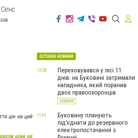
 Сенс
года
ОСТАННІ НОВИНИ
Переховувався у лісі 11
12:28
днів: на Буковині затримали
нападника, який поранив
двох правоохоронців
НОВИНИ
Буковину планують
11:01
тя цін на цей
під'єднати до резервного
електропостачання з
росли ціни на
Румунії