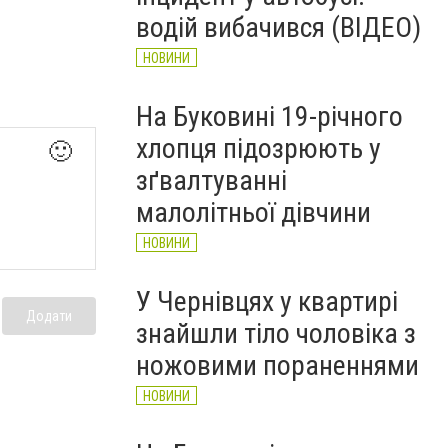
Головнокомандувача ЗСУ
водій вибачився (ВІДЕО)
НОВИНИ
НОВИНИ
На Буковині 19-річного
хлопця підозрюють у
🙂
зґвалтуванні
малолітньої дівчини
НОВИНИ
У Чернівцях у квартирі
Додати
знайшли тіло чоловіка з
ножовими пораненнями
НОВИНИ