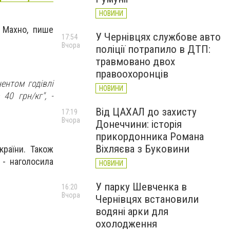
НОВИНИ
а Махно, пише
У Чернівцях службове авто
17:54
Вчора
поліції потрапило в ДТП:
травмовано двох
правоохоронців
ентом годівлі
НОВИНИ
40 грн/кг", -
Від ЦАХАЛ до захисту
17:19
Вчора
Донеччини: історія
прикордонника Романа
Віхляєва з Буковини
країни. Також
 - наголосила
НОВИНИ
У парку Шевченка в
16:20
Вчора
Чернівцях встановили
водяні арки для
охолодження