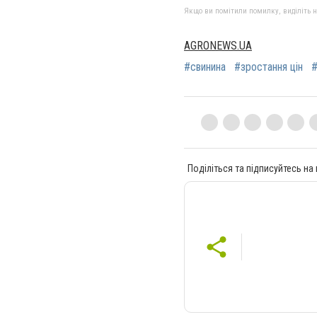
Якщо ви помітили помилку, виділіть нео
AGRONEWS.UA
#свинина
#зростання цін
#
Поділіться та підписуйтесь на