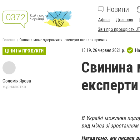
Новини
Афіша
Дозвілля
Звіт про прозорість JT
Головна
Свинина може здорожчати: експерти назвали причини
13:19, 26 червня 2021 р.
На
ЦІНИ НА ПРОДУКТИ
Свинина 
експерти
Соломія Ярова
журналістка
В Україні можливе подор
вид м'яса зі зростанням
Нагадуємо, ми писали 