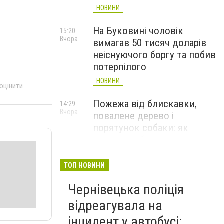
НОВИНИ
На Буковині чоловік
15:20
Вчора
вимагав 50 тисяч доларів
неіснуючого боргу та побив
потерпілого
НОВИНИ
 оцінити
Пожежа від блискавки,
14:29
Вчора
повалене дерево і
порятунок собаки: як
минула доба для
рятувальників Буковини
ТОП НОВИНИ
НОВИНИ
Чернівецька поліція
Захисник із Буковини
13:24
Вчора
Денис Прокопів отримав
відреагувала на
«Золотий хрест»
інцидент у автобусі: