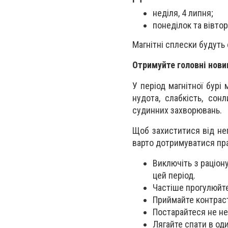
неділя, 4 липня;
понеділок та вівторо
Магнітні сплески будуть
Отримуйте головні нови
У період магнітної бурі 
нудота, слабкість, сонл
судинних захворювань.
Щоб захиститися від нег
варто дотримуватися пр
Виключіть з раціону
цей період.
Частіше прогулюйте
Приймайте контрас
Постарайтеся не не
Лягайте спати в оди