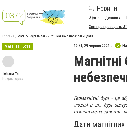
Новини
Афіша
Дозвілля
Звіт про прозорість JT
Головна
Магнітні бурі липень 2021: названо небезпечні дати
10:31, 29 червня 2021 р.
На
МАГНІТНІ БУРІ
Магнітні 
небезпеч
Tetiana Ya
Редакторка
Геомагнітні бурі - це 
людей в дні бурі відчу
схильні метеозалежні і л
Дати магнітних 