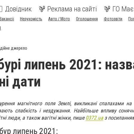
Довідник
Реклама на сайті
ГО Має
Вакансії
Нерухомість
Авто / Мото
Оголошення
Фотозвіти
По
I
дійне джерело
бурі липень 2021: наз
ні дати
збурення магнітного поля Землі, викликані спалахами на 
вають слабкість і нездужання. Найбільше впливу сонячн
ітні люди, а також вагітні жінки, пише
0372.ua
з посилання
бур липень 2021: