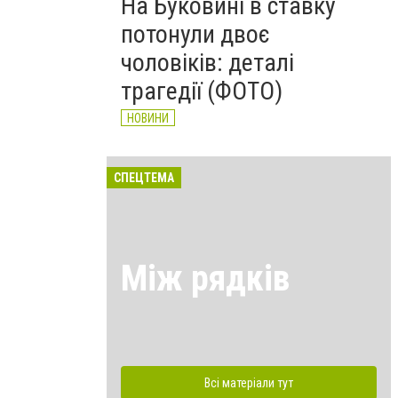
На Буковині в ставку
потонули двоє
чоловіків: деталі
трагедії (ФОТО)
НОВИНИ
СПЕЦТЕМА
Між рядків
Всі матеріали тут