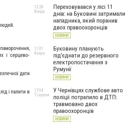
Переховувався у лісі 11
12:28
Вчора
днів: на Буковині затримали
нападника, який поранив
 людей.
двох правоохоронців
НОВИНИ
запаморочення,
Буковину планують
11:01
Вчора
их і серцево-
під'єднати до резервного
електропостачання з
Румунії
езпечної дати
НОВИНИ
У Чернівцях службове авто
17:54
лід і палити в
7 серпня
поліції потрапило в ДТП:
травмовано двох
правоохоронців
НОВИНИ