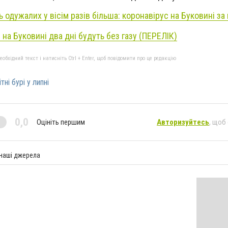
ь одужалих у вісім разів більша: коронавірус на Буковині з
 на Буковині два дні будуть без газу (ПЕРЕЛІК)
бхідний текст і натисніть Ctrl + Enter, щоб повідомити про це редакцію
тні бурі у липні
0,0
Оцініть першим
Авторизуйтесь
, щоб
 наші джерела