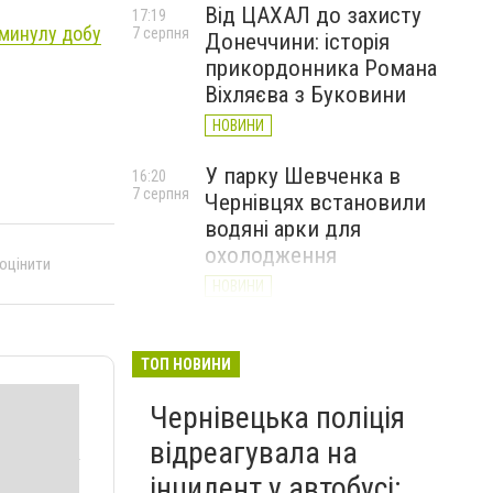
Від ЦАХАЛ до захисту
17:19
а минулу добу
7 серпня
Донеччини: історія
прикордонника Романа
Віхляєва з Буковини
НОВИНИ
У парку Шевченка в
16:20
7 серпня
Чернівцях встановили
водяні арки для
охолодження
 оцінити
НОВИНИ
На Буковині чоловік
15:20
7 серпня
вимагав 50 тисяч доларів
ТОП НОВИНИ
неіснуючого боргу та побив
Чернівецька поліція
потерпілого
відреагувала на
НОВИНИ
інцидент у автобусі: