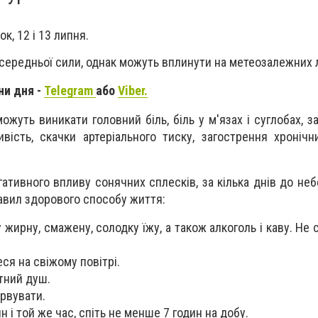
к, 12 і 13 липня.
 середньої сили, однак можуть вплинути на метеозалежних
ни дня -
Telegram
або
Viber.
можуть виникати головний біль, біль у м'язах і суглобах, 
ивість, скачки артеріального тиску, загострення хронічн
ативного впливу сонячних сплесків, за кілька днів до неб
авил здорового способу життя:
 жирну, смажену, солодку їжу, а також алкоголь і каву. Не с
ся на свіжому повітрі.
тний душ.
рвувати.
н і той же час, спіть не менше 7 годин на добу.