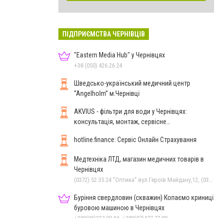
ПІДПРИЄМСТВА ЧЕРНІВЦІВ
"Eastern Media Hub" у Чернівцях
+38 (050) 426 26 24
Шведсько-український медичний центр
“Angelholm” м.Чернівці
AKVIUS - фільтри для води у Чернівцях:
консультація, монтаж, сервісне
обслуговування
hotline.finance: Сервіс Онлайн Страхування
Медтехніка ЛТД, магазин медичних товарів в
Чернівцях
(0372) 52 35 24 "Оптика" вул.Героїв Майдану,12, (0372) 52 01 48 "Оптика" вул. Головна,29, (0372) 52 54 50 "Медтехніка" вул.Головна,16, (050) 399 21 11 торговий зал по вул.Героїв Майдану, (0372) 55-56-16
Буріння свердловин (скважин) Копаємо криниці
буровою машиною в Чернівцях