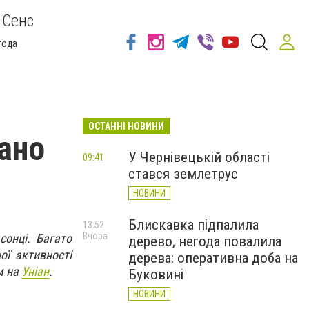
 Сенс
года
ОСТАННІ НОВИНИ
вано
У Чернівецькій області
09:41
стався землетрус
НОВИНИ
Блискавка підпалила
13:52
Вчора
сонці. Багато
дерево, негода повалила
ої активності
дерева: оперативна доба на
м на
Уніан
.
Буковині
НОВИНИ