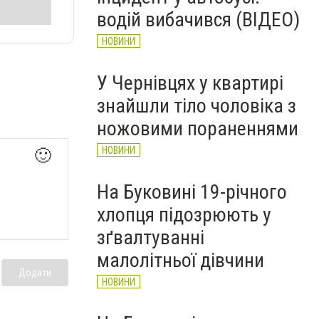
водій вибачився (ВІДЕО)
НОВИНИ
У Чернівцях у квартирі
знайшли тіло чоловіка з
ножовими пораненнями
НОВИНИ
🙂
На Буковині 19-річного
хлопця підозрюють у
зґвалтуванні
малолітньої дівчини
Додати
НОВИНИ