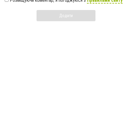
Розміщуючи коментар, я погоджуюся з
Правилами сайту
Додати