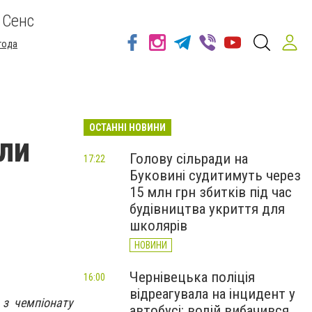
 Сенс
года
ОСТАННІ НОВИНИ
али
Голову сільради на
17:22
Буковині судитимуть через
15 млн грн збитків під час
будівництва укриття для
школярів
НОВИНИ
Чернівецька поліція
16:00
відреагувала на інцидент у
 з чемпіонату
автобусі: водій вибачився