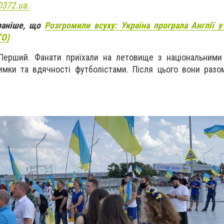
0372.ua.
раніше, що
Розгромили всуху: Україна програла Англії у
ТО)
Перший. Фанати приїхали на летовище з національними
имки та вдячності футболістами. Після цього вони разо