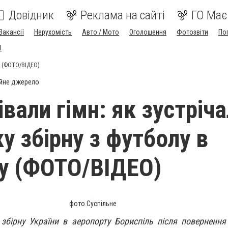
Довідник
Реклама на сайті
ГО Має
Вакансії
Нерухомість
Авто / Мото
Оголошення
Фотозвіти
По
I
ту (ФОТО/ВІДЕО)
йне джерело
вали гімн: як зустріч
у збірну з футболу в
у (ФОТО/ВІДЕО)
фото Суспільне
 збірну України в аеропорту Бориспіль після повернення