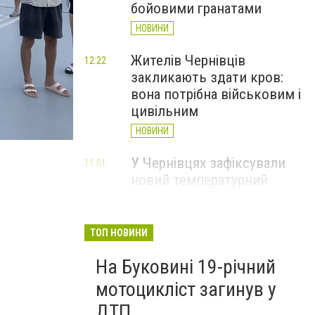
бойовими гранатами
НОВИНИ
Жителів Чернівців
12:22
закликають здати кров:
вона потрібна військовим і
цивільним
НОВИНИ
фото суспільне
У Чернівцях зафіксували
11:01
новий температурний
рекорд з 2017 року
НОВИНИ
ТОП НОВИНИ
Через спеку у Чернівецькій
10:06
На Буковині 19-річний
області обмежили рух
великовагового транспорту
мотоцикліст загинув у
НОВИНИ
ДТП