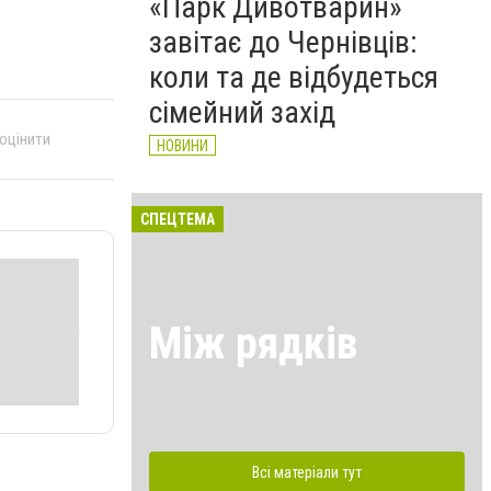
«Парк Дивотварин»
завітає до Чернівців:
коли та де відбудеться
сімейний захід
 оцінити
НОВИНИ
СПЕЦТЕМА
Між рядків
Всі матеріали тут