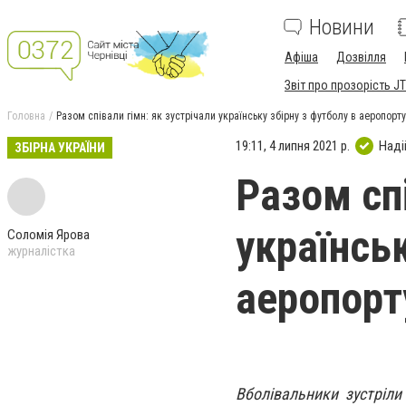
Новини
Афіша
Дозвілля
Звіт про прозорість JT
Головна
Разом співали гімн: як зустрічали українську збірну з футболу в аеропор
19:11, 4 липня 2021 р.
Наді
ЗБІРНА УКРАЇНИ
Разом спі
українськ
Соломія Ярова
журналістка
аеропорт
Вболівальники зустріли