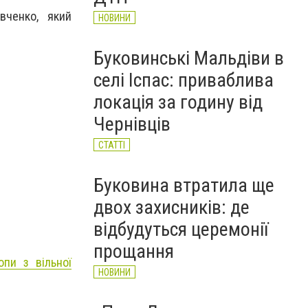
вченко, який
НОВИНИ
Буковинські Мальдіви в
селі Іспас: приваблива
локація за годину від
Чернівців
СТАТТІ
Буковина втратила ще
двох захисників: де
відбудуться церемонії
прощання
пи з вільної
НОВИНИ