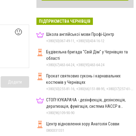
ПІДПРИЄМСТВА ЧЕРНІВЦІВ
🙂
Школа англійської мови Профі-Центр
+380(50)067-49-11, +380(50)434-16-12
Будівельна бригада "Свій Дім" у Чернівцях та
області
+380(67)463-64-24, +380(95)463-64-24
Прокат святкових суконь і карнавальних
Додати
костюмів у Чернівцях
+380(50)255-81-16, +380(66)151-88-95, +380(37)257-61-66
СТОП! КУКАРАЧА - дезінфекція, дезінсекція,
дератизація, фумігація, система HACCP в
Чернівцях
+380(96)109-90-90
Центр відновлення зору Анатолія Совви
0800331331