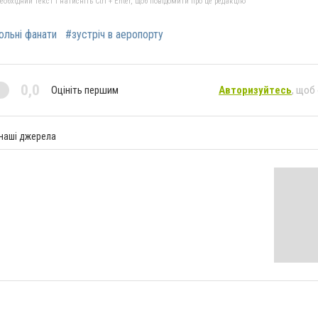
бхідний текст і натисніть Ctrl + Enter, щоб повідомити про це редакцію
ольні фанати
#зустріч в аеропорту
0,0
Оцініть першим
Авторизуйтесь
, щоб
 наші джерела