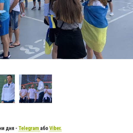
ни дня -
Telegram
або
Viber.