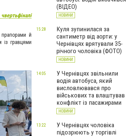
(ВІДЕО)
 чвертьфіналі
НОВИНИ
Куля зупинилася за
15:28
 прапорами й
сантиметр від аорти: у
м із гравцями
Чернівцях врятували 35-
річного чоловіка (ФОТО)
НОВИНИ
У Чернівцях звільнили
14:05
водія автобуса, який
висловлювався про
військових та влаштував
конфлікт із пасажирами
НОВИНИ
У Чернівцях чоловіка
13:22
підозрюють у торгівлі