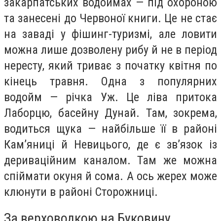
закарпатських водоймах — під охороною
та занесені до Червоної книги. Це не стає
на заваді у фішинг-туризмі, але ловити
можна лише дозволену рибу й не в період
нересту, який триває з початку квітня по
кінець травня. Одна з популярних
водойм — річка Уж. Це ліва притока
Лаборцю, басейну Дунай. Там, зокрема,
водиться щука — найбільше її в районі
Кам’яниці й Невицього, де є зв’язок із
дериваційним каналом. Там же можна
спіймати окуня й сома. А ось жерех може
клюнути в районі Сторожниці.
За верховодкою на Буковину