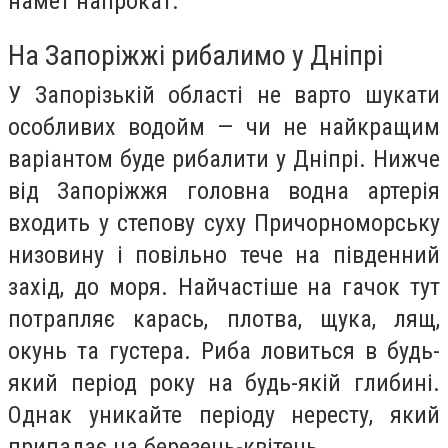
намет напрокат.
На Запоріжжі рибалимо у Дніпрі
У Запорізькій області не варто шукати
особливих водойм — чи не найкращим
варіантом буде рибалити у Дніпрі. Нижче
від Запоріжжя головна водна артерія
входить у степову суху Причорноморську
низовину і повільно тече на південний
захід, до моря. Найчастіше на гачок тут
потрапляє карась, плотва, щука, лящ,
окунь та густера. Риба ловиться в будь-
який період року на будь-якій глибині.
Однак уникайте періоду нересту, який
припадає на березень-квітень.