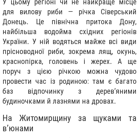
У цьому регіоні чи не найкраще місце
для вилову риби — річка Сіверський
Донець. Це північна притока Дону,
найбільша водойма східних регіонів
України. У ній водяться майже всі види
прісноводної риби, зокрема лящ, окунь,
краснопірка, головень і жерех. А ще
поруч з цією річкою можна чудово
провести час із родиною: там є багато
баз відпочинку з дерев’яними
будиночками й лазнями на дровах.
На Житомирщину за щуками та
в’юнами