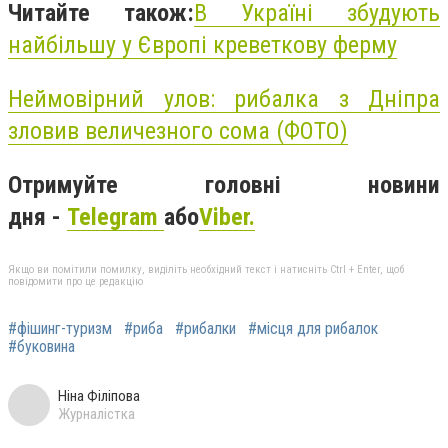
Читайте також:
В Україні збудують
найбільшу у Європі креветкову ферму
Неймовірний улов: рибалка з Дніпра
зловив величезного сома (ФОТО)
Отримуйте головні новини
дня -
Telegram
або
Viber.
Якщо ви помітили помилку, виділіть необхідний текст і натисніть Ctrl + Enter, щоб
повідомити про це редакцію
#фішинг-туризм
#риба
#рибалки
#місця для рибалок
#буковина
Ніна Філіпова
Журналістка