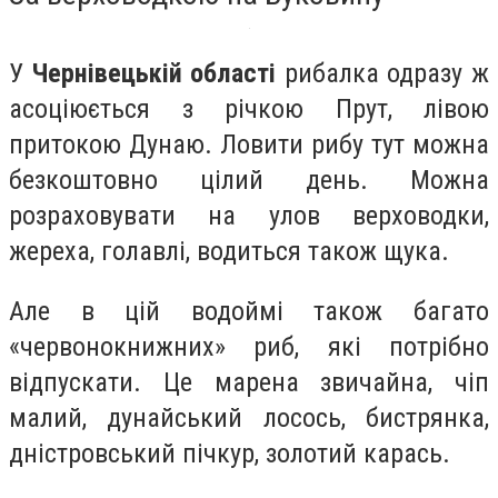
У
Чернівецькій області
рибалка одразу ж
асоціюється з річкою Прут, лівою
притокою Дунаю. Ловити рибу тут можна
безкоштовно цілий день. Можна
розраховувати на улов верховодки,
жереха, голавлі, водиться також щука.
Але в цій водоймі також багато
«червонокнижних» риб, які потрібно
відпускати. Це марена звичайна, чіп
малий, дунайський лосось, бистрянка,
дністровський пічкур, золотий карась.