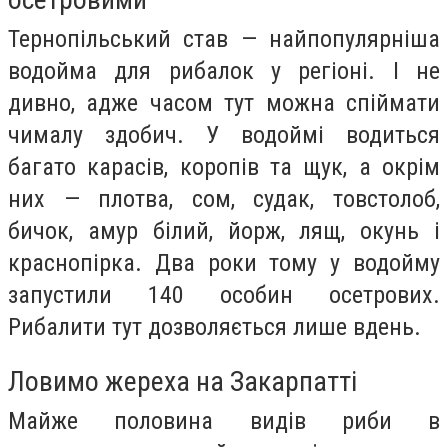
Тернопільський став — найпопулярніша
водойма для рибалок у регіоні. І не
дивно, адже часом тут можна спіймати
чималу здобич. У водоймі водиться
багато карасів, коропів та щук, а окрім
них — плотва, сом, судак, товстолоб,
бичок, амур білий, йорж, лящ, окунь і
краснопірка. Два роки тому у водойму
запустили 140 особин осетрових.
Рибалити тут дозволяється лише вдень.
Ловимо жереха на Закарпатті
Майже половина видів риби в