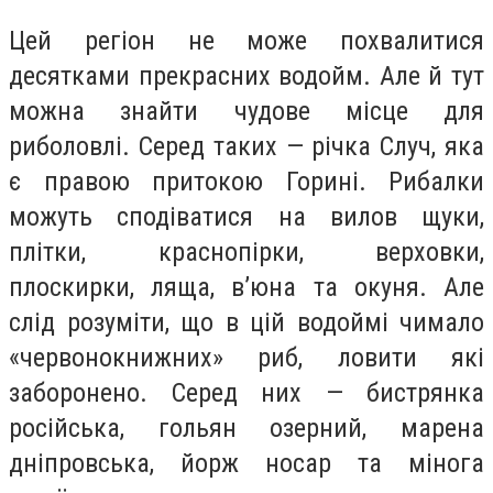
Цей регіон не може похвалитися
десятками прекрасних водойм. Але й тут
можна знайти чудове місце для
риболовлі. Серед таких — річка Случ, яка
є правою притокою Горині. Рибалки
можуть сподіватися на вилов щуки,
плітки, краснопірки, верховки,
плоскирки, ляща, в’юна та окуня. Але
слід розуміти, що в цій водоймі чимало
«червонокнижних» риб, ловити які
заборонено. Серед них — бистрянка
російська, гольян озерний, марена
дніпровська, йорж носар та мінога