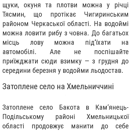
щуки, окуня та плотви можна у річці
Тясмин, що протікає Чигиринським
районом Черкаської області. На водоймі
можна ловити рибу з човна. До багатьох
місць лову можна під’їхати на
автомобілі. Але не поспішайте
приїжджати сюди взимку — з грудня до
середини березня у водойми льодостав.
Затоплене село на Хмельниччині
Затоплене село Бакота в Кам’янець-
Подільському районі Хмельницької
області продовжує манити до себе