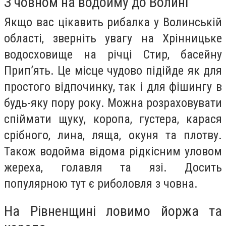
З човном на водойму до Волині
Якщо вас цікавить рибалка у Волинській
області, зверніть увагу на Хрінницьке
водосховище на річці Стир, басейну
Прип’ять. Це місце чудово підійде як для
простого відпочинку, так і для фішингу в
будь-яку пору року. Можна розраховувати
спіймати щуку, коропа, густера, карася
срібного, лина, ляща, окуня та плотву.
Також водойма відома рідкісним уловом
жереха, голавля та язі. Досить
популярною тут є риболовля з човна.
На Рівненщині ловимо йоржа та