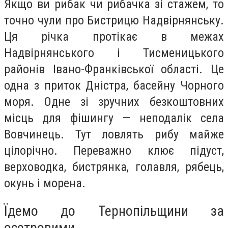
Якщо ви рибак чи рибачка зі стажем, то
точно чули про Бистрицю Надвірнянську.
Ця річка протікає в межах
Надвірнянського і Тисменицького
районів Івано-Франківської області. Це
одна з приток Дністра, басейну Чорного
моря. Одне зі зручних безкоштовних
місць для фішингу — неподалік села
Вовчинець. Тут ловлять рибу майже
цілорічно. Переважно клює підуст,
верховодка, бистрянка, голавля, рябець,
окунь і морена.
Їдемо до Тернопільщини за
осетровими