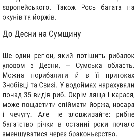
європейського. Також Рось багата на
окунів та йоржів.
До Десни на Сумщину
Ще один регіон, який потішить рибалок
уловом з Десни, — Сумська область.
Можна порибалити й в її притоках
Знобівці та Свизі. У водоймах нарахували
понад 35 видів риб. Окрім ляща і карася,
може пощастити спіймати йоржа, носара
і чечугу. Але не зловживайте: рибне
багатство річки в останні роки почало
зменшуватися через браконьєрство.