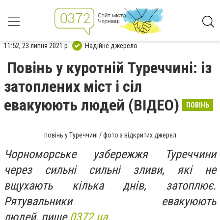
11:52, 23 липня 2021 р.
Надійне джерело
Повінь у куротній Туреччині: із
затоплених міст і сіл
евакуюють людей (ВІДЕО)
ПОВІНЬ
повінь у Туреччині / фото з відкритих джерел
Чорноморське узбережжя Туреччини
через сильні сильні зливи, які не
вщухають кілька днів, затоплює.
Рятувальники евакуюють
людей, пише
0372.ua
.