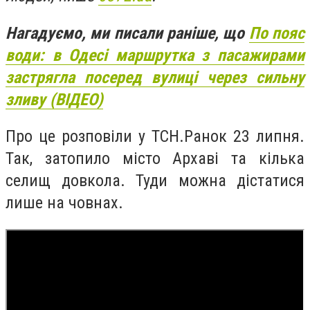
Нагадуємо, ми писали раніше, що
По пояс
води: в Одесі маршрутка з пасажирами
застрягла посеред вулиці через сильну
зливу (ВІДЕО)
Про це розповіли у ТСН.Ранок 23 липня.
Так, затопило місто Архаві та кілька
селищ довкола. Туди можна дістатися
лише на човнах.