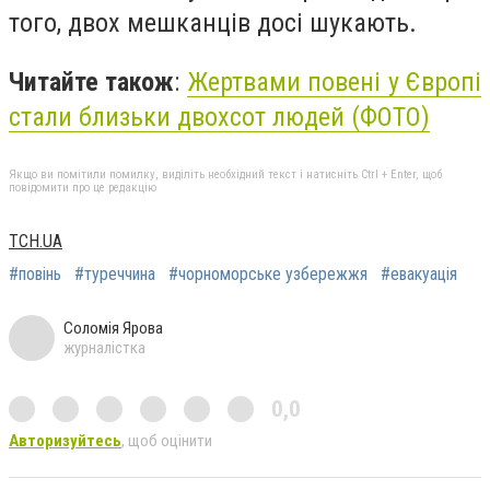
того, двох мешканців досі шукають.
Читайте також
:
Жертвами повені у Європі
стали близьки двохсот людей (ФОТО)
Якщо ви помітили помилку, виділіть необхідний текст і натисніть Ctrl + Enter, щоб
повідомити про це редакцію
ТСН.UA
#повінь
#туреччина
#чорноморське узбережжя
#евакуація
Соломія Ярова
журналістка
0,0
Авторизуйтесь
, щоб оцінити