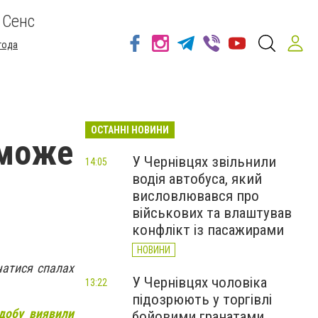
 Сенс
года
ОСТАННІ НОВИНИ
 може
У Чернівцях звільнили
14:05
водія автобуса, який
висловлювався про
військових та влаштував
конфлікт із пасажирами
НОВИНИ
чатися спалах
У Чернівцях чоловіка
13:22
підозрюють у торгівлі
добу виявили
бойовими гранатами