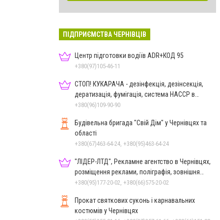
ПІДПРИЄМСТВА ЧЕРНІВЦІВ
Центр підготовки водіїв ADR+КОД 95
+380(97)105-46-11
СТОП! КУКАРАЧА - дезінфекція, дезінсекція,
дератизація, фумігація, система HACCP в
Чернівцях
+380(96)109-90-90
Будівельна бригада "Свій Дім" у Чернівцях та
області
+380(67)463-64-24, +380(95)463-64-24
"ЛІДЕР-ЛТД", Рекламне агентство в Чернівцях,
розміщення реклами, поліграфія, зовнішня
реклама
+380(95)177-20-02, +380(66)575-20-02
Прокат святкових суконь і карнавальних
костюмів у Чернівцях