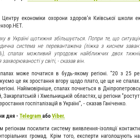
 Центру економіки охорони здоров'я Київської школи е
ензор.НЕТ.
ху в Україні щотижня збільшується. Попри те, що ситуаці
дична система не перевантажена (ліжка з киснем заван
2%), спалах можливий упродовж найближчих двох тижні
захворюваності у світі, - сказав він.
спалах може початися в будь-якому регіоні. "20 з 25 рег
фікуємо це як зростання вгору щодо плато, це ще не спала
егіоні. Найімовірніше, спалах почнеться в Дніпропетровсь
 Закарпатській і Хмельницькій областях, ці регіони "ростут
остання госпіталізацій в Україні", - сказав Ганіченко.
ни дня -
Telegram
або
Viber.
 регіонам посилити систему виявлення-ізоляції контактни
риторіальних громад. Крім того, експерти наголошують на