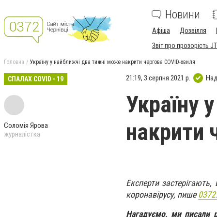
Новини
Афіша
Дозвілля
Звіт про прозорість JT
Головна
Україну у найближчі два тижні може накрити чергова COVID-хвиля
21:19, 3 серпня 2021 р.
Над
СПАЛАХ COVID - 19
Україну 
накрити 
Соломія Ярова
журналістка
Експерти застерігають,
коронавірусу, пише
0372
Нагадуємо, ми писали 