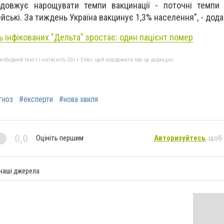
продовжує нарощувати темпи вакцинації - поточні темп
йські. За тиждень Україна вакцинує 1,3% населення", - дода
ь інфікованих "Дельта" зростає: один пацієнт помер
бхідний текст і натисніть Ctrl + Enter, щоб повідомити про це редакцію
гноз
#експерти
#нова хвиля
0,0
Оцініть першим
Авторизуйтесь
, щоб
 наші джерела