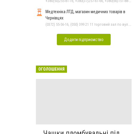
+380(50)255-81-16, +380(37)257-61-66, +380(66)151-88-95
Медтехніка ЛТД, магазин медичних товарів в
Чернівцях
(0372) 55-56-16, (050) 399 21 11 торговий зал по вул.Героїв Майдану, (0372) 52 54 50 "Медтехніка" вул.Головна,16, (0372) 52 01 48 "Оптика" вул. Головна,29, (0372) 52 35 24 "Оптика" вул.Героїв Майдану,12
Додати підприємство
ОГОЛОШЕННЯ
Чашки пломбувальні під