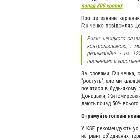
понад 800 хворих
Про це заявив керівник
Ганіченко, повідомляє Ц
Ризик швидкого спала
контрольованою, і ме
реанімаційні - на 1
причинами є зростання 
За словами Ганіченка, 
"ростуть", але ми квалі
початися в будь-якому р
Донецькій, Житомирській,
дають понад 50% всього зр
Отримуйте головні нови
У KSE рекомендують усім
на рівні об'єднаних те