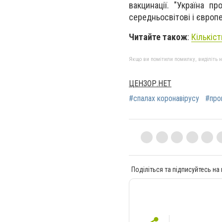
вакцинації. "Україна 
середньосвітові і європе
Читайте також
:
Кількіст
Якщо ви помітили помилку, виділіть нео
ЦЕНЗОР.НЕТ
#спалах коронавірусу
#про
Поділіться та підписуйтесь на