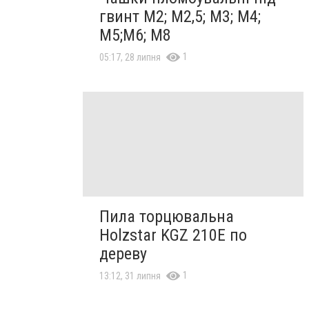
гвинт М2; М2,5; М3; М4;
М5;М6; М8
1
05:17, 28 липня
Пила торцювальна
Holzstar KGZ 210E по
дереву
1
13:12, 31 липня