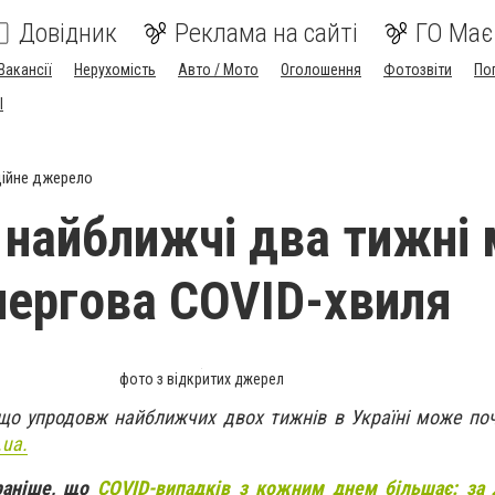
Довідник
Реклама на сайті
ГО Має
Вакансії
Нерухомість
Авто / Мото
Оголошення
Фотозвіти
По
I
ійне джерело
у найближчі два тижні
чергова COVID-хвиля
фото з відкритих джерел
 що упродовж найближчих двох тижнів в Україні може по
.ua.
раніше, що
COVID-випадків з кожним днем більшає: за 