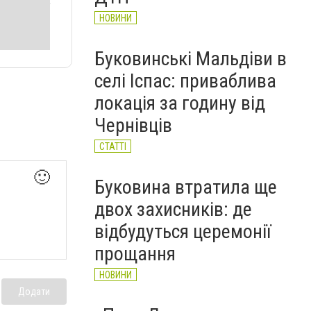
НОВИНИ
Буковинські Мальдіви в
селі Іспас: приваблива
локація за годину від
Чернівців
СТАТТІ
🙂
Буковина втратила ще
двох захисників: де
відбудуться церемонії
прощання
НОВИНИ
Додати