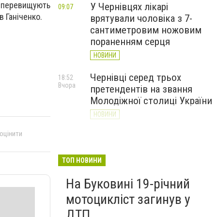
и перевищують
У Чернівцях лікарі
09:07
в Ганіченко.
врятували чоловіка з 7-
сантиметровим ножовим
пораненням серця
НОВИНИ
Чернівці серед трьох
18:52
Вчора
претендентів на звання
Молодіжної столиці України
НОВИНИ
 оцінити
У Чернівцях на три дні
17:45
Вчора
змінять рух громадського
транспорту: перелік
ТОП НОВИНИ
маршрутів
На Буковині 19-річний
НОВИНИ
мотоцикліст загинув у
ДТП