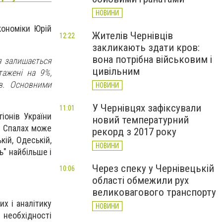
НОВИНИ
кономіки Юрій
Жителів Чернівців
12:22
закликають здати кров:
вона потрібна військовим і
я залишається
цивільним
тажені на 9%,
в. Основними
НОВИНИ
У Чернівцях зафіксували
11:01
іонів України
новий температурний
х. Спалах може
рекорд з 2017 року
кій, Одеській,
НОВИНИ
ь" найбільше і
Через спеку у Чернівецькій
10:06
області обмежили рух
великовагового транспорту
х і аналітику
НОВИНИ
 необхідності