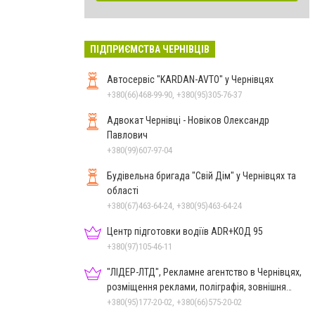
ПІДПРИЄМСТВА ЧЕРНІВЦІВ
Автосервіс "KARDAN-AVTO" у Чернівцях
+380(66)468-99-90, +380(95)305-76-37
Адвокат Чернівці - Новіков Олександр
Павлович
+380(99)607-97-04
Будівельна бригада "Свій Дім" у Чернівцях та
області
+380(67)463-64-24, +380(95)463-64-24
Центр підготовки водіїв ADR+КОД 95
+380(97)105-46-11
"ЛІДЕР-ЛТД", Рекламне агентство в Чернівцях,
розміщення реклами, поліграфія, зовнішня
реклама
+380(95)177-20-02, +380(66)575-20-02