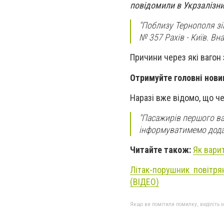
повідомили в Укрзалізни
"Поблизу Тернополя зі
№ 357 Рахів - Київ. Вн
Причини через які вагон
Отримуйте головні нови
Наразі вже відомо, що че
"Пасажирів першого ва
інформуватимемо додат
Читайте також:
Як вари
Літак-порушник повітря
(ВІДЕО)
Якщо ви помітили помилку, виділіть нео