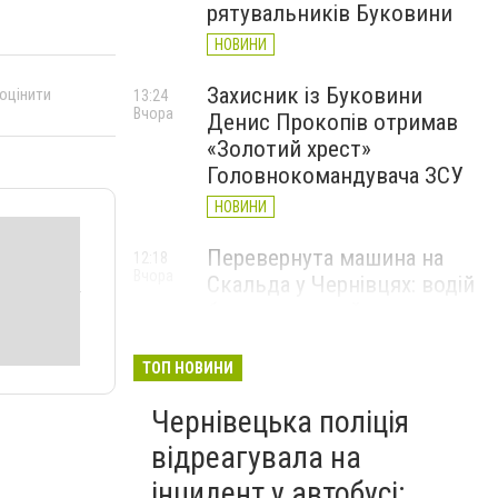
рятувальників Буковини
НОВИНИ
Захисник із Буковини
 оцінити
13:24
Вчора
Денис Прокопів отримав
«Золотий хрест»
Головнокомандувача ЗСУ
НОВИНИ
Перевернута машина на
12:18
Вчора
Скальда у Чернівцях: водій
був нетверезий
НОВИНИ
ТОП НОВИНИ
6 серпня у Чернівцях
11:19
Вчора
Чернівецька поліція
зафіксували новий
історичний температурний
відреагувала на
максимум
інцидент у автобусі: