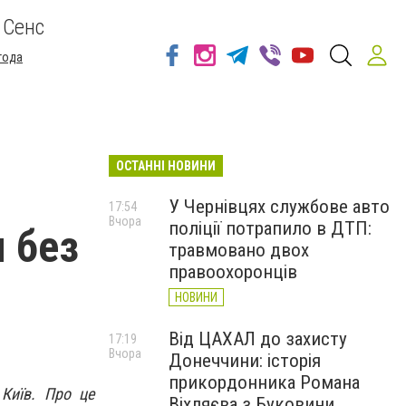
 Сенс
года
ОСТАННІ НОВИНИ
У Чернівцях службове авто
17:54
Вчора
поліції потрапило в ДТП:
 без
травмовано двох
правоохоронців
НОВИНИ
Від ЦАХАЛ до захисту
17:19
Вчора
Донеччини: історія
прикордонника Романа
 Київ. Про це
Віхляєва з Буковини