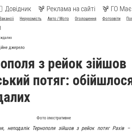
Довідник
Реклама на сайті
ГО Має
Вакансії
Нерухомість
Авто / Мото
Оголошення
Фотозвіти
По
I
раждалих
ійне джерело
нополя з рейок зійшов
ький потяг: обійшлося
далих
Фото ілюстративне
ня, неподалік Тернополя зійшов з рейок потяг Рахів –