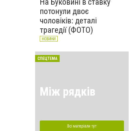
На Буковині в ставку
потонули двоє
чоловіків: деталі
трагедії (ФОТО)
НОВИНИ
СПЕЦТЕМА
Між рядків
Всі матеріали тут