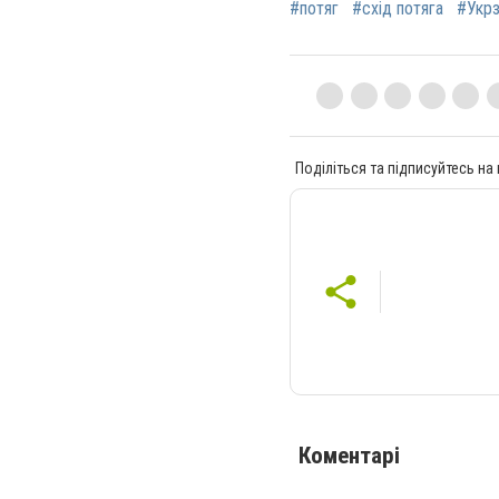
#потяг
#схід потяга
#Укрз
Поділіться та підписуйтесь на
Коментарі