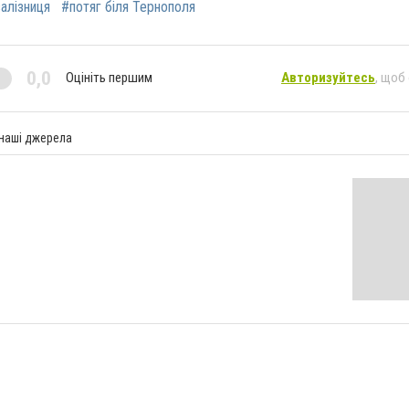
алізниця
#потяг біля Тернополя
0,0
Оцініть першим
Авторизуйтесь
, щоб
 наші джерела