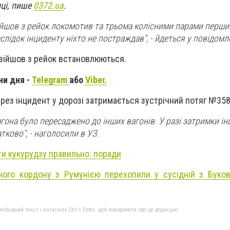
ці, пише
0372.ua
.
йшов з рейок локомотив та трьома колісними парами перший
аслідок інциденту ніхто не постраждав", - йдеться у повідомл
 зійшов з рейок встановлюються.
ни дня -
Telegram
або
Viber.
рез інцидент у дорозі затримається зустрічний потяг №358 
гона було пересаджено до інших вагонів. У разі затримки ін
ково", - наголосили в УЗ.
ти кукурудзу правильно: поради
ного кордону з Румунією перехопили у сусідній з Буко
бхідний текст і натисніть Ctrl + Enter, щоб повідомити про це редакцію