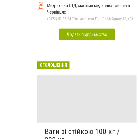
Медтехніка ЛТД, магазин медичних товарів в
Чернівцях
(0372) 52 35 24 "Оптика" вул.Героїв Майдану,12, (0372) 52 01 48 "Оптика" вул. Головна,29, (0372) 52 54 50 "Медтехніка" вул.Головна,16, (050) 399 21 11 торговий зал по вул.Героїв Майдану, (0372) 55-56-16
Додати підприємство
ОГОЛОШЕННЯ
Ваги зі стійкою 100 кг /