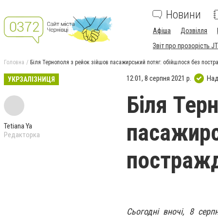
Новини
Афіша
Дозвілля
Звіт про прозорість JT
Головна
Біля Тернополя з рейок зійшов пасажирський потяг: обійшлося без пост
12:01, 8 серпня 2021 р.
Над
УКРЗАЛІЗНИЦЯ
Біля Тер
пасажирс
Tetiana Ya
Редакторка
постраж
Сьогодні вночі, 8 серп