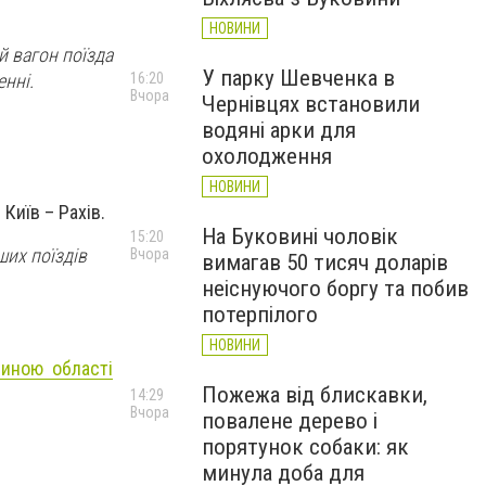
НОВИНИ
 вагон поїзда
У парку Шевченка в
16:20
енні.
Вчора
Чернівцях встановили
водяні арки для
охолодження
НОВИНИ
Київ – Рахів.
На Буковині чоловік
15:20
ших поїздів
Вчора
вимагав 50 тисяч доларів
неіснуючого боргу та побив
потерпілого
НОВИНИ
виною області
Пожежа від блискавки,
14:29
Вчора
повалене дерево і
порятунок собаки: як
минула доба для