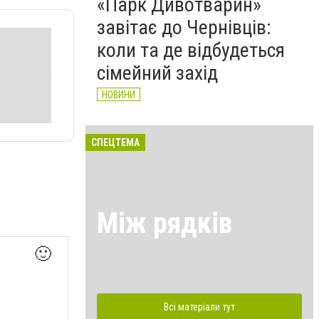
«Парк Дивотварин»
завітає до Чернівців:
коли та де відбудеться
сімейний захід
НОВИНИ
СПЕЦТЕМА
Між рядків
🙂
Всі матеріали тут