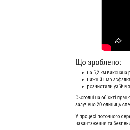
Що зроблено:
на 5,2 км виконана 
нижній шар асфальт
розчистили узбіччя 
Сьогодні на об‘єкті прац
залучено 20 одиниць спец
У процесі поточного сер
навантаження та безпеки