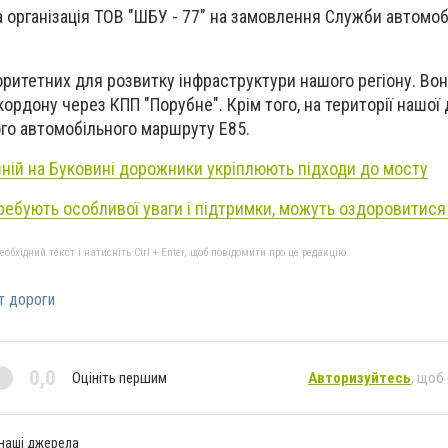
 організація ТОВ "ШБУ - 77" на замовлення Служби автомобі
іоритетних для розвитку інфраструктури нашого регіону. Во
 кордону через КПП
"
Порубне
"
. Крім того, на території нашо
го автомобільного маршруту Е85.
ній на Буковині дорожники укріплюють підходи до мосту
требують особливої уваги і підтримки, можуть оздоровитися 
бхідний текст і натисніть Ctrl + Enter, щоб повідомити про це редакцію
т дороги
0,0
Оцініть першим
Авторизуйтесь
, щоб
 наші джерела