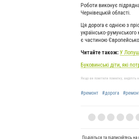
Роботи виконує підрядна
Чернівецькій області.
Ця дорога є однією з пр
українсько-румунського
є частиною Європейсько
Читайте також:
У Лопуш
Буковинські діти, які по
Якщо ви помітили помилку, виділіть нео
#ремонт
#дорога
#ремон
Поділіться та підписуйтесь на