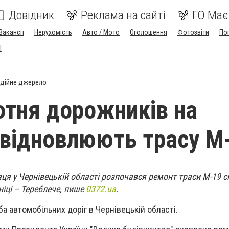
Довідник
Реклама на сайті
ГО Має
Вакансії
Нерухомість
Авто / Мото
Оголошення
Фотозвіти
По
I
дійне джерело
тня дорожників на
 відновлюють трасу М
яця у Чернівецькій області розпочався ремонт траси М-19 
іці – Тереблече, пише
0372.ua
.
а автомобільних доріг в Чернівецькій області.