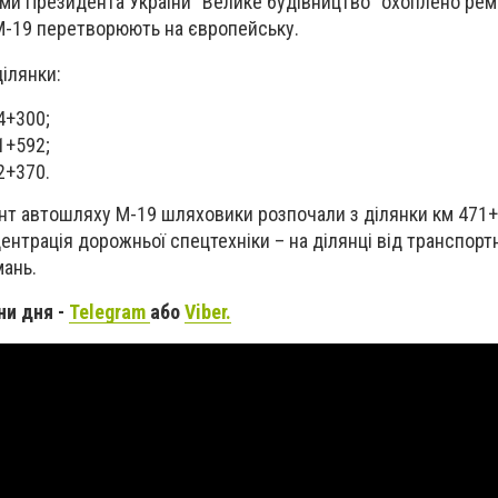
ами Президента України
"
Велике будівництво
"
охоплено рем
М-19 перетворюють на європейську.
ділянки:
4+300;
1+592;
2+370.
нт автошляху М-19 шляховики розпочали з ділянки км 471+
нтрація дорожньої спецтехніки – на ділянці від транспортн
мань.
ни дня -
Telegram
або
Viber.