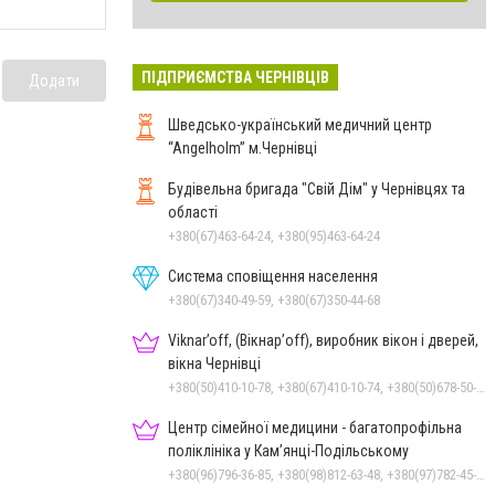
ПІДПРИЄМСТВА ЧЕРНІВЦІВ
Додати
Шведсько-український медичний центр
“Angelholm” м.Чернівці
Будівельна бригада "Свій Дім" у Чернівцях та
області
+380(67)463-64-24, +380(95)463-64-24
Система сповіщення населення
+380(67)340-49-59, +380(67)350-44-68
Viknar’off, (Вікнар’off), виробник вікон і дверей,
вікна Чернівці
+380(50)410-10-78, +380(67)410-10-74, +380(50)678-50-97, +380(96)243-56-96
Центр сімейної медицини - багатопрофільна
поліклініка у Кам’янці-Подільському
+380(96)796-36-85, +380(98)812-63-48, +380(97)782-45-70