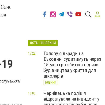
 Сенс
года
ОСТАННІ НОВИНИ
Голову сільради на
17:22
Буковині судитимуть через
-19
15 млн грн збитків під час
будівництва укриття для
школярів
сполученням
НОВИНИ
Чернівецька поліція
16:00
відреагувала на інцидент у
автобусі: водій вибачився