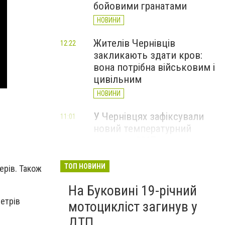
бойовими гранатами
НОВИНИ
Жителів Чернівців
12:22
закликають здати кров:
вона потрібна військовим і
цивільним
НОВИНИ
У Чернівцях зафіксували
11:01
новий температурний
рекорд з 2017 року
НОВИНИ
ТОП НОВИНИ
ерів. Також
Через спеку у Чернівецькій
10:06
На Буковині 19-річний
області обмежили рух
етрів
великовагового транспорту
мотоцикліст загинув у
НОВИНИ
ДТП