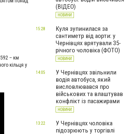
онтом понад
(ВІДЕО)
НОВИНИ
Куля зупинилася за
15:28
сантиметр від аорти: у
Чернівцях врятували 35-
річного чоловіка (ФОТО)
592 – км
НОВИНИ
ого кільця у
У Чернівцях звільнили
14:05
водія автобуса, який
висловлювався про
військових та влаштував
конфлікт із пасажирами
НОВИНИ
У Чернівцях чоловіка
13:22
підозрюють у торгівлі