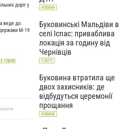
льних доріг у
НОВИНИ
Буковинські Мальдіви в
на веде до
ї держави М-19
селі Іспас: приваблива
локація за годину від
Чернівців
у горах
СТАТТІ
Буковина втратила ще
двох захисників: де
відбудуться церемонії
прощання
 оцінити
НОВИНИ