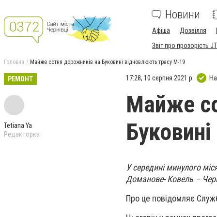
Новини
Афіша
Дозвілля
Звіт про прозорість JT
Головна
Майже сотня дорожників на Буковині відновлюють трасу М-19
17:28, 10 серпня 2021 р.
На
РЕМОНТ
Майже со
Буковині
Tetiana Ya
Редакторка
У середині минулого міс
Доманове- Ковель – Черн
Про це повідомляє Служб