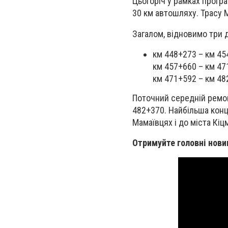
Цьогоріч у рамках прогр
30 км автошляху. Трасу 
Загалом, відновимо три 
км 448+273 – км 45
км 457+660 – км 47
км 471+592 – км 48
Поточний середній ремо
482+370. Найбільша конце
Мамаївцях і до міста Кіц
Отримуйте головні нови