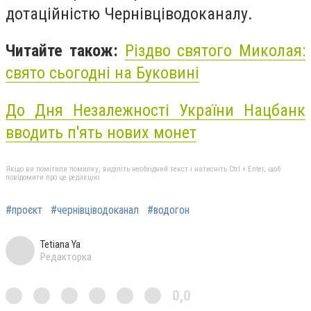
дотаційністю Чернівціводоканалу.
Читайте також:
Різдво святого Миколая:
свято сьогодні на Буковині
До Дня Незалежності України Нацбанк
вводить п'ять нових монет
Якщо ви помітили помилку, виділіть необхідний текст і натисніть Ctrl + Enter, щоб
повідомити про це редакцію
#проєкт
#чернівціводоканал
#водогон
Tetiana Ya
Редакторка
0,0