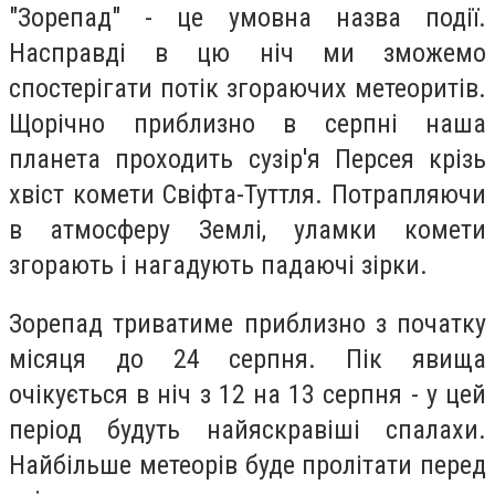
"Зорепад" - це умовна назва події.
Насправді в цю ніч ми зможемо
спостерігати потік згораючих метеоритів.
Щорічно приблизно в серпні наша
планета проходить сузір'я Персея крізь
хвіст комети Свіфта-Туттля. Потрапляючи
в атмосферу Землі, уламки комети
згорають і нагадують падаючі зірки.
Зорепад триватиме приблизно з початку
місяця до 24 серпня. Пік явища
очікується в ніч з 12 на 13 серпня - у цей
період будуть найяскравіші спалахи.
Найбільше метеорів буде пролітати перед