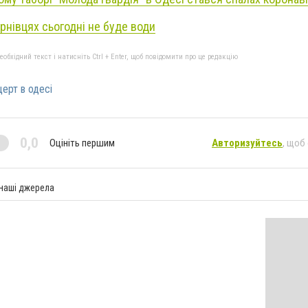
рнівцях сьогодні не буде води
бхідний текст і натисніть Ctrl + Enter, щоб повідомити про це редакцію
ерт в одесі
0,0
Оцініть першим
Авторизуйтесь
, щоб
 наші джерела