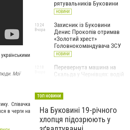
рятувальників Буковини
НОВИНИ
Захисник із Буковини
13:24
Вчора
Денис Прокопів отримав
«Золотий хрест»
Головнокомандувача ЗСУ
НОВИНИ
 українськими
Перевернута машина на
12:18
Вчора
 люди. Мої
Скальда у Чернівцях: водій
був нетверезий
НОВИНИ
ТОП НОВИНИ
6 серпня у Чернівцях
11:19
ику. Співачка
Вчора
На Буковині 19-річного
зафіксували новий
ся в черги на
історичний температурний
хлопця підозрюють у
максимум
зґвалтуванні
ірусу