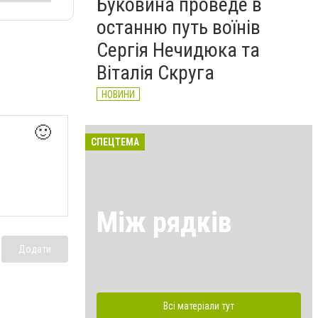
Буковина проведе в
останню путь воїнів
Сергія Нечидюка та
Віталія Скруга
НОВИНИ
🙂
СПЕЦТЕМА
Між рядків
Додати
Всі матеріали тут