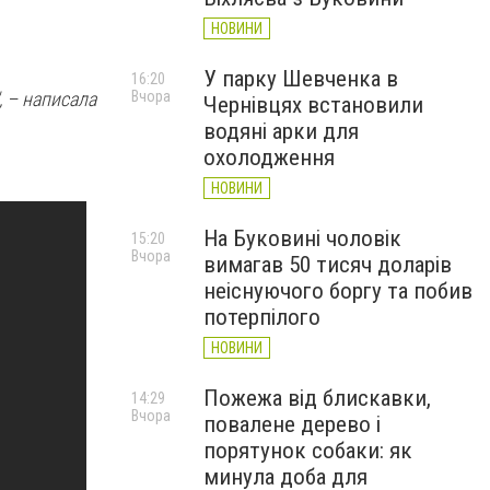
НОВИНИ
У парку Шевченка в
16:20
Вчора
, – написала
Чернівцях встановили
водяні арки для
охолодження
НОВИНИ
На Буковині чоловік
15:20
Вчора
вимагав 50 тисяч доларів
неіснуючого боргу та побив
потерпілого
НОВИНИ
Пожежа від блискавки,
14:29
Вчора
повалене дерево і
порятунок собаки: як
минула доба для