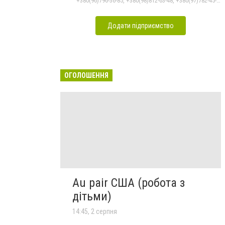
+380(96)796-36-85, +380(98)812-63-48, +380(97)782-45-70
Додати підприємство
ОГОЛОШЕННЯ
Au pair США (робота з
дітьми)
14:45, 2 серпня