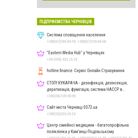
ПІДПРИЄМСТВА ЧЕРНІВЦІВ
Система сповіщення населення
+380(67)340-49-59, +380(67)350-44-68
"Eastern Media Hub" у Чернівцях
+38 (050) 426 26 24
hotline.finance: Сервіс Онлайн Страхування
СТОП! КУКАРАЧА - дезінфекція, дезінсекція,
дератизація, фумігація, система HACCP в
Чернівцях
+380(96)109-90-90
Сайт міста Чернівці 0372.ua
+380(50)426-26-24
Центр сімейної медицини - багатопрофільна
поліклініка у Кам’янці-Подільському