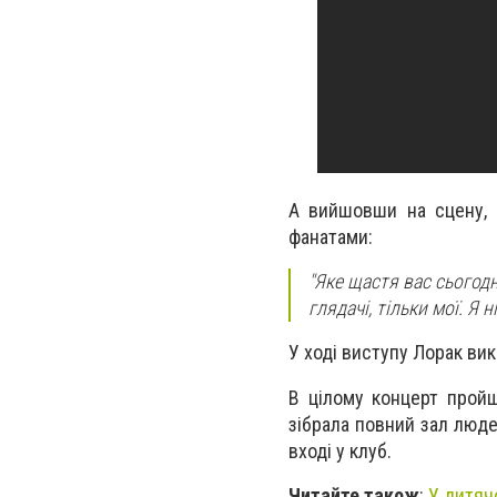
А вийшовши на сцену, с
фанатами:
"Яке щастя вас сьогодн
глядачі, тільки мої. Я 
У ході виступу Лорак вик
В цілому концерт пройш
зібрала повний зал люде
вході у клуб.
Читайте також
:
У дитяч