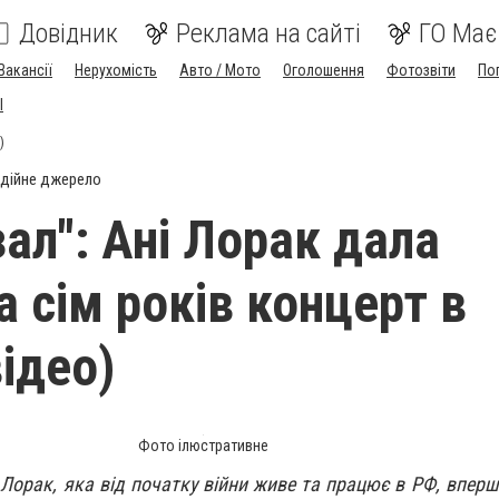
Довідник
Реклама на сайті
ГО Має
Вакансії
Нерухомість
Авто / Мото
Оголошення
Фотозвіти
По
I
)
дійне джерело
ал": Ані Лорак дала
а сім років концерт в
відео)
Фото ілюстративне
 Лорак, яка від початку війни живе та працює в РФ, вперш