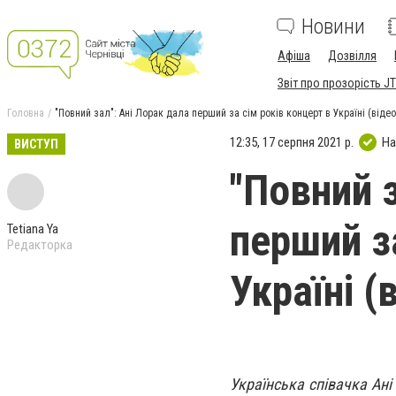
Новини
Афіша
Дозвілля
Звіт про прозорість JT
Головна
"Повний зал": Ані Лорак дала перший за сім років концерт в Україні (відео
12:35, 17 серпня 2021 р.
На
ВИСТУП
"Повний з
перший з
Tetiana Ya
Редакторка
Україні (
Українська співачка Ані