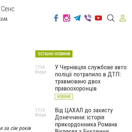
 Сенс
года
ОСТАННІ НОВИНИ
У Чернівцях службове авто
17:54
Вчора
поліції потрапило в ДТП:
травмовано двох
правоохоронців
НОВИНИ
Від ЦАХАЛ до захисту
17:19
Вчора
Донеччини: історія
прикордонника Романа
е за сім років
Віхляєва з Буковини