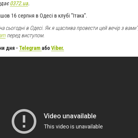
редає
0372.ua
.
ов 16 серпня в Одесі в клубі "Ітака".
на сьогодні в Одесі. Як я щаслива провести цей вечір з вами"
ram
перед виступом.
ни дня -
Telegram
або
Viber.