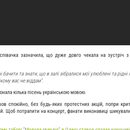
півачка зазначила, що дуже довго чекала на зустріч з
і бачити та знати, що в залі зібралися мої улюблені та рідні
нікому вас не віддам".
онала кілька пісень українською мовою.
ов спокійно, без будь-яких протестних акцій, попри крит
й. Щоб потрапити на концерт, фанати виконавиці шикували
ому таборі "Молода гвардія" в Одесі стався спалах коронав