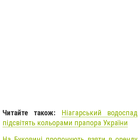
Читайте також:
Ніагарський водоспад
підсвітять кольорами прапора України
На Буковині пропонують взяти в оренду