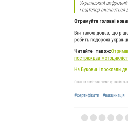
Український цифровий
і відтепер визнається 
Отримуйте головні нови
Він також додав, що ріше
робить подорожі українц
Читайте також:
Отрима
постраждав мотоцикліст
На Буковині проклали д
Якщо ви помітили помилку, виділіть нео
#сертифікати
#вакцинація