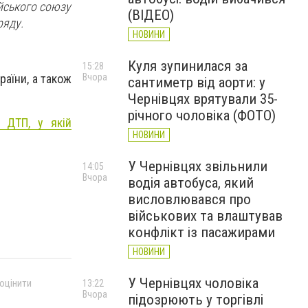
йського союзу
(ВІДЕО)
ряду.
НОВИНИ
Куля зупинилася за
15:28
раїни, а також
Вчора
сантиметр від аорти: у
Чернівцях врятували 35-
річного чоловіка (ФОТО)
 ДТП, у якій
НОВИНИ
У Чернівцях звільнили
14:05
Вчора
водія автобуса, який
висловлювався про
військових та влаштував
конфлікт із пасажирами
НОВИНИ
У Чернівцях чоловіка
 оцінити
13:22
Вчора
підозрюють у торгівлі