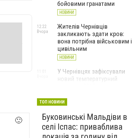
бойовими гранатами
НОВИНИ
Жителів Чернівців
12:22
Вчора
закликають здати кров:
вона потрібна військовим і
цивільним
НОВИНИ
У Чернівцях зафіксували
11:01
Вчора
новий температурний
рекорд з 2017 року
НОВИНИ
ТОП НОВИНИ
Через спеку у Чернівецькій
10:06
Вчора
Буковинські Мальдіви в
області обмежили рух
🙂
великовагового транспорту
селі Іспас: приваблива
НОВИНИ
локація за годину від