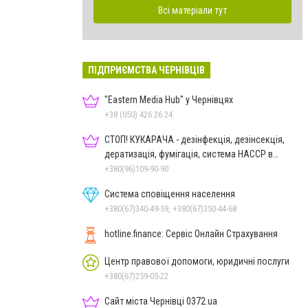
Всі матеріали тут
ПІДПРИЄМСТВА ЧЕРНІВЦІВ
"Eastern Media Hub" у Чернівцях
+38 (050) 426 26 24
СТОП! КУКАРАЧА - дезінфекція, дезінсекція,
дератизація, фумігація, система HACCP в
Чернівцях
+380(96)109-90-90
Система сповіщення населення
+380(67)340-49-59, +380(67)350-44-68
hotline.finance: Сервіс Онлайн Страхування
Центр правової допомоги, юридичні послуги
+380(67)259-05-22
Сайт міста Чернівці 0372.ua