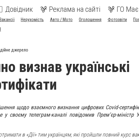
Довідник
Реклама на сайті
ГО Має
Вакансії
Нерухомість
Авто / Мото
Оголошення
Фотозвіти
По
I
дійне джерело
йно визнав українські
ртифікати
ішення щодо взаємного визнання цифрових Covid-сертифік
 у своєму телеграм-каналі повідомив Прем’єр-міністр 
тримати в «Дії» тим українцям, які пройшли повний курс вак