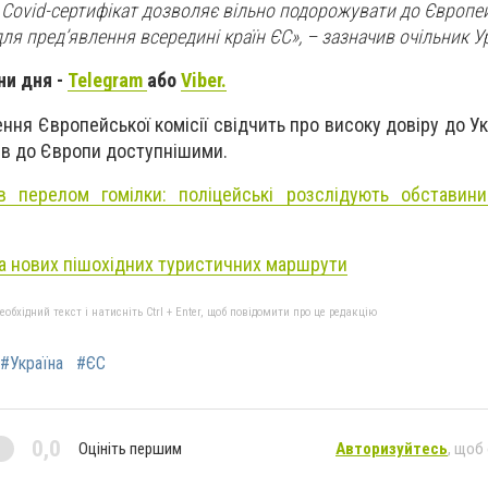
 Covid-сертифікат дозволяє вільно подорожувати до Європе
для пред’явлення всередині країн ЄС», – зазначив очільник У
ни дня -
Telegram
або
Viber.
ння Європейської комісії свідчить про високу довіру до Ук
ів до Європи доступнішими.
в перелом гомілки: поліцейські розслідують обставини
ва нових пішохідних туристичних маршрути
бхідний текст і натисніть Ctrl + Enter, щоб повідомити про це редакцію
#Україна
#ЄС
0,0
Оцініть першим
Авторизуйтесь
, щоб