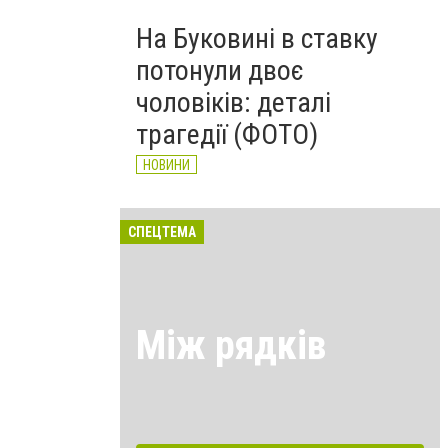
На Буковині в ставку
потонули двоє
чоловіків: деталі
трагедії (ФОТО)
НОВИНИ
СПЕЦТЕМА
Між рядків