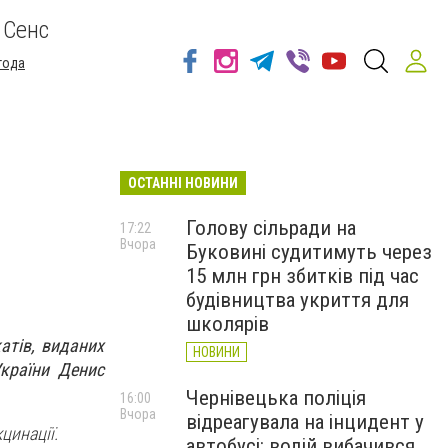
 Сенс
года
ОСТАННІ НОВИНИ
Голову сільради на
17:22
Вчора
Буковині судитимуть через
15 млн грн збитків під час
будівництва укриття для
школярів
атів, виданих
НОВИНИ
України Денис
Чернівецька поліція
16:00
Вчора
відреагувала на інцидент у
цинації.
автобусі: водій вибачився