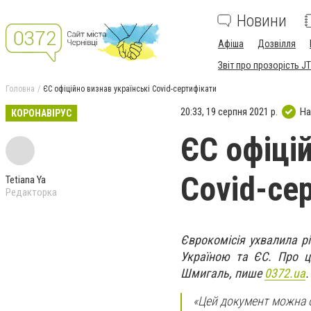
Новини
Афіша
Дозвілля
Звіт про прозорість JT
Головна
ЄС офіційно визнав українські Covid-сертифікати
20:33, 19 серпня 2021 р.
На
КОРОНАВІРУС
ЄС офіці
Covid-се
Tetiana Ya
Редакторка
Єврокомісія ухвалила р
Україною та ЄС. Про це
Шмигаль, пише
0372.ua
.
«Цей документ можна о