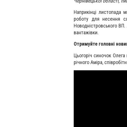
Чернівецької області, п
Наприкінці листопада м
роботу для несення с
Новодністровського ВП.
вантажівки.
Отримуйте головні нови
Цьогоріч синочок Олега
річного Аміра, співробіт