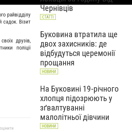
військових та влаштував
Чернівців
конфлікт із пасажирами
го райвідділу
НОВИНИ
СТАТТІ
 садок. Візит
Буковина втратила ще
своїх друзів,
двох захисників: де
ники поліції
відбудуться церемонії
прощання
НОВИНИ
На Буковині 19-річного
хлопця підозрюють у
зґвалтуванні
малолітньої дівчини
НОВИНИ
 оцінити