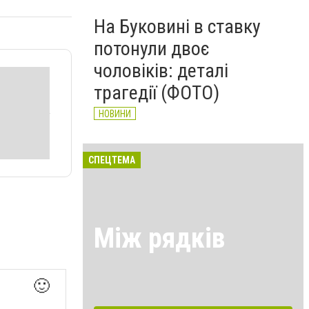
На Буковині в ставку
потонули двоє
чоловіків: деталі
трагедії (ФОТО)
НОВИНИ
СПЕЦТЕМА
Між рядків
🙂