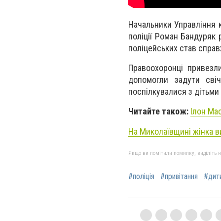
Начальники Управління к
поліції Роман Бандуряк 
поліцейських став спра
Правоохоронці привезли
допомогли задути свіч
поспілкувалися з дітьми
Читайте також:
Ілон Ма
На Миколаївщині жінка в
Якщо ви помітили помилку, виділіть нео
#поліція
#привітання
#дит