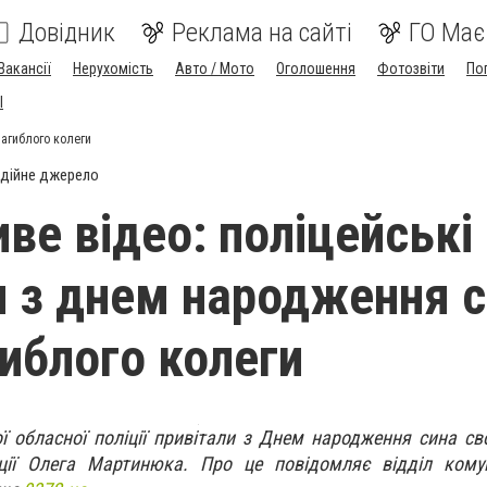
Довідник
Реклама на сайті
ГО Має
Вакансії
Нерухомість
Авто / Мото
Оголошення
Фотозвіти
По
I
загиблого колеги
дійне джерело
ве відео: поліцейські
и з днем народження 
гиблого колеги
ої обласної поліції привітали з Днем народження сина св
ції Олега Мартинюка. Про це повідомляє відділ комуні