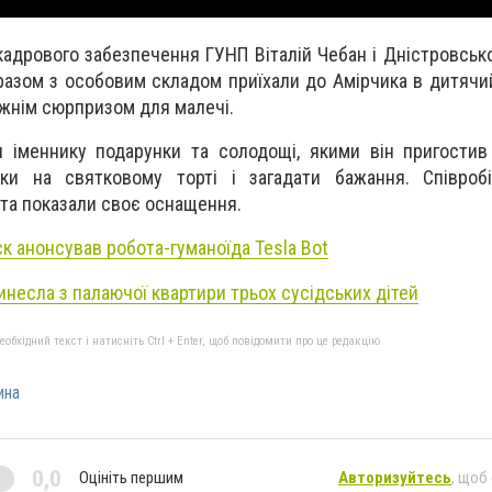
адрового забезпечення ГУНП Віталій Чебан і Дністровсько
разом з особовим складом приїхали до Амірчика в дитячий
вжнім сюрпризом для малечі.
 іменнику подарунки та солодощі, якими він пригостив 
ки на святковому торті і загадати бажання. Співробіт
 та показали своє оснащення.
ск анонсував робота-гуманоїда Tesla Bot
инесла з палаючої квартири трьох сусідських дітей
бхідний текст і натисніть Ctrl + Enter, щоб повідомити про це редакцію
ина
0,0
Оцініть першим
Авторизуйтесь
, щоб