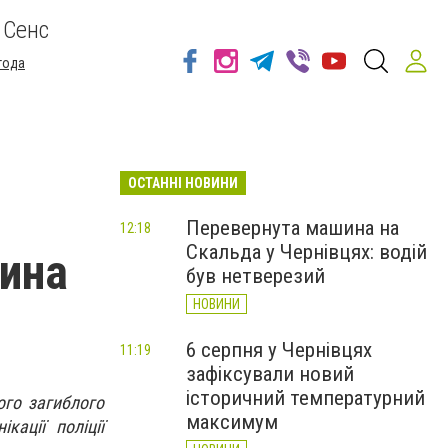
 Сенс
года
ОСТАННІ НОВИНИ
Перевернута машина на
12:18
Скальда у Чернівцях: водій
сина
був нетверезий
НОВИНИ
6 серпня у Чернівцях
11:19
зафіксували новий
історичний температурний
ого загиблого
максимум
кації поліції