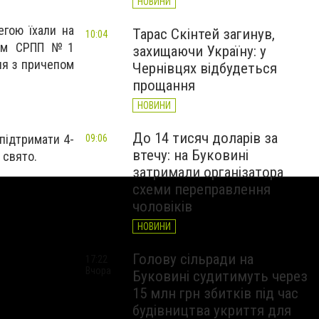
НОВИНИ
егою їхали на
Тарас Скінтей загинув,
10:04
овим СРПП №1
захищаючи Україну: у
ня з причепом
Чернівцях відбудеться
прощання
НОВИНИ
До 14 тисяч доларів за
підтримати 4-
09:06
втечу: на Буковині
 свято.
затримали організатора
схеми переправлення
чоловіків
НОВИНИ
Голову сільради на
17:22
Вчора
Буковині судитимуть через
15 млн грн збитків під час
будівництва укриття для