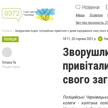
Новини
Афіша
Дозвілля
Звіт про прозорість JT
Головна
Зворушливе відео: поліцейські привітали з днем народження сина свого 
18:11, 20 серпня 2021 р.
На
ПОЛІЦІЯ
Зворушли
привітал
Tetiana Ya
Редакторка
свого за
Поліцейські Чернівецьк
колеги - капітана полі