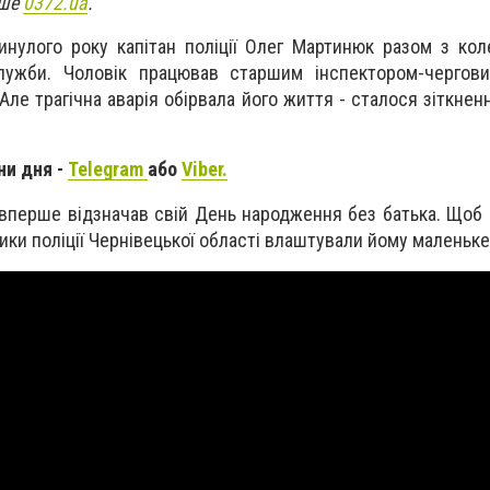
ише
0372.ua
.
инулого року капітан поліції Олег Мартинюк разом з кол
лужби. Чоловік працював старшим інспектором-черг
Ал
е трагічна аварія обірвала
його життя - сталося зіткнен
ни дня -
Telegram
або
Viber.
 вперше відзначав свій День народження без батька. Щоб 
ники поліції Чернівецької області влаштували йому маленьке