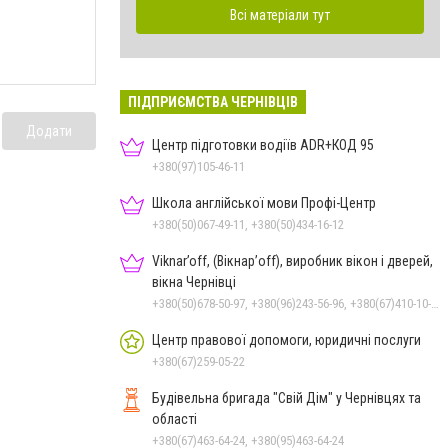
Всі матеріали тут
ПІДПРИЄМСТВА ЧЕРНІВЦІВ
Додати
Центр підготовки водіїв ADR+КОД 95
+380(97)105-46-11
Школа англійської мови Профі-Центр
+380(50)067-49-11, +380(50)434-16-12
Viknar’off, (Вікнар’off), виробник вікон і дверей,
вікна Чернівці
+380(50)678-50-97, +380(96)243-56-96, +380(67)410-10-74, +380(50)410-10-78
Центр правової допомоги, юридичні послуги
+380(67)259-05-22
Будівельна бригада "Свій Дім" у Чернівцях та
області
+380(67)463-64-24, +380(95)463-64-24