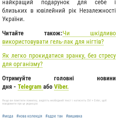
найкращий подарунок для себе і
близьких в ювілейний рік Незалежності
України.
Читайте також:
Чи шкідливо
використовувати гель-лак для нігтів?
Як легко прокидатися зранку, без стресу
для організму?
Отримуйте головні новини
дня -
Telegram
або
Viber.
Якщо ви помітили помилку, виділіть необхідний текст і натисніть Ctrl + Enter, щоб
повідомити про це редакцію
#мода
#нова колекція
#адре тан
#вишивка